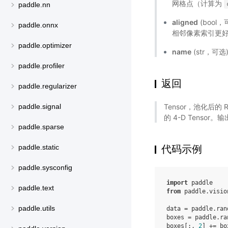
网格点（计算为
paddle.nn
aligned
(bool
paddle.onnx
相邻像素索引更好
paddle.optimizer
name
(str，可
paddle.profiler
返回
paddle.regularizer
Tensor，池化后
paddle.signal
的 4-D Tenso
paddle.sparse
代码示例
paddle.static
paddle.sysconfig
import
paddle
paddle.text
from
paddle.visio
paddle.utils
data
=
paddle
.
ran
boxes
=
paddle
.
ra
boxes
[:,
2
]
+=
bo