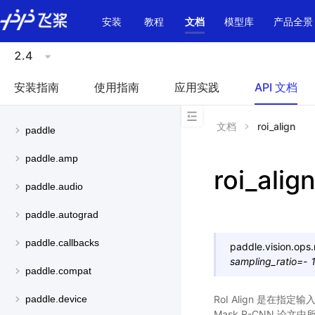
\u200E
安装
教程
文档
模型库
产品全景
2.4
安装指南
使用指南
应用实践
API 文档
文档
roi_align
paddle
paddle.amp
roi_alig
paddle.audio
paddle.autograd
paddle.callbacks
paddle.vision.ops.
sampling_ratio
=
-
paddle.compat
RoI Align 是在
paddle.device
Mask R-CNN 论文中