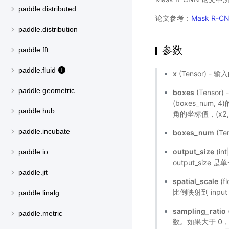
paddle.distributed
论文参考：
Mask R-C
paddle.distribution
参数
paddle.fft
paddle.fluid
x
(Tensor) - 
paddle.geometric
boxes
(Tensor
(boxes_num, 4
paddle.hub
角的坐标值，(x2
paddle.incubate
boxes_num
(T
output_size
(in
paddle.io
output_size
paddle.jit
spatial_scale
(
比例映射到 inp
paddle.linalg
sampling_ratio
paddle.metric
数。如果大于 0