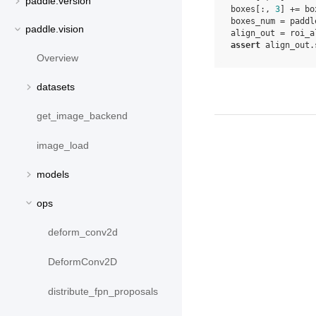
paddle.version
boxes
[:,
3
]
+=
bo
boxes_num
=
paddl
paddle.vision
align_out
=
roi_a
assert
align_out
.
Overview
datasets
get_image_backend
image_load
models
ops
deform_conv2d
DeformConv2D
distribute_fpn_proposals