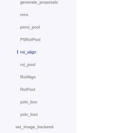
generate_proposals
nms
psroi_pool
PSRoIPool
roi_align
roi_pool
RoIAlign
RoIPool
yolo_box
yolo_loss
set_image_backend