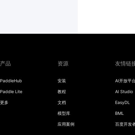
产品
资源
友情链
PaddleHub
安装
AI开放平
Paddle Lite
教程
AI Studio
更多
文档
EasyDL
模型库
BML
应用案例
百度开发