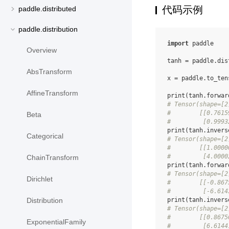
代码示例
paddle.distributed
paddle.distribution
import
paddle
Overview
tanh
=
paddle
.
dis
AbsTransform
x
=
paddle
.
to_ten
AffineTransform
print
(
tanh
.
forwar
# Tensor(shape=[2
#        [[0.7615
Beta
#         [0.9993
print
(
tanh
.
invers
Categorical
# Tensor(shape=[2
#        [[1.0000
#         [4.0000
ChainTransform
print
(
tanh
.
forwar
# Tensor(shape=[2
Dirichlet
#        [[-0.867
#         [-6.614
Distribution
print
(
tanh
.
invers
# Tensor(shape=[2
#        [[0.8675
ExponentialFamily
#         [6.6144