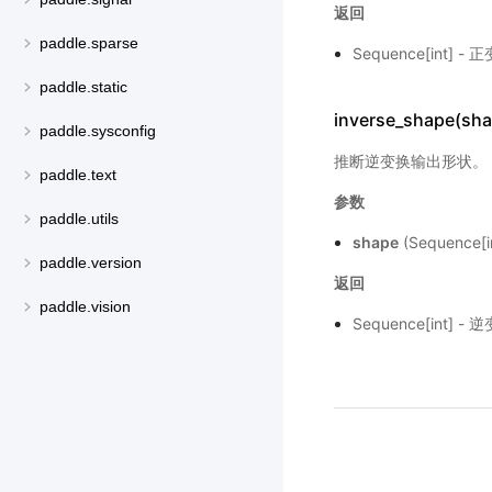
返回
paddle.sparse
Sequence[int]
paddle.static
inverse_shape(sha
paddle.sysconfig
推断逆变换输出形状。
paddle.text
参数
paddle.utils
shape
(Sequence
paddle.version
返回
paddle.vision
Sequence[int]