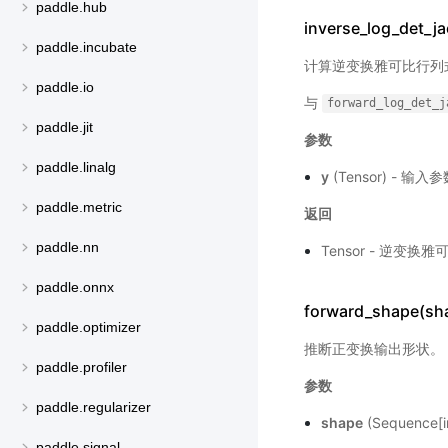
paddle.hub
inverse_log_det_ja
paddle.incubate
计算逆变换雅可比行列
paddle.io
与
forward_log_det_j
paddle.jit
参数
paddle.linalg
y
(Tensor) - 输入
paddle.metric
返回
paddle.nn
Tensor - 逆变
paddle.onnx
forward_shape(sh
paddle.optimizer
推断正变换输出形状。
paddle.profiler
参数
paddle.regularizer
shape
(Sequence
paddle.signal