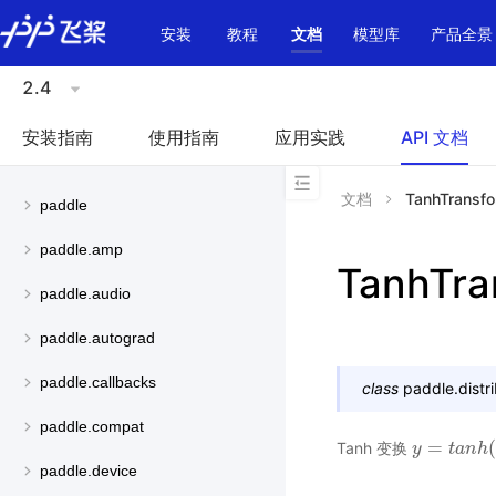
\u200E
安装
教程
文档
模型库
产品全景
2.4
安装指南
使用指南
应用实践
API 文档
文档
TanhTransf
paddle
paddle.amp
TanhTra
paddle.audio
paddle.autograd
paddle.callbacks
class
paddle.distri
paddle.compat
=
(
Tanh 变换
y
y
=
t
a
n
t
h
a
(
n
x
)
h
paddle.device