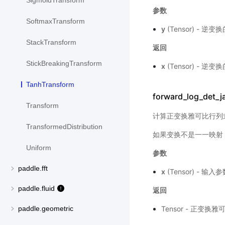
SigmoidTransform
参数
SoftmaxTransform
y
(Tensor) - 逆
StackTransform
返回
StickBreakingTransform
x
(Tensor) - 逆
TanhTransform
forward_log_det_j
Transform
计算正变换雅可比行列
TransformedDistribution
如果变换不是一一映射
Uniform
参数
paddle.fft
x
(Tensor) - 输入
paddle.fluid
返回
Tensor - 正变
paddle.geometric