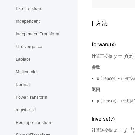
ExpTransform
Independent
方法
IndependentTransform
forward(x)
kl_divergence
=
(
)
计算正变换
y
y
=
f
(
x
f
)
x
Laplace
参数
Multinomial
x
(Tensor) - 
Normal
返回
PowerTransform
y
(Tensor) - 正
register_kl
inverse(y)
ReshapeTransform
−
1
=
(
计算逆变换
x
x
=
f
−
1
f
(
y
)