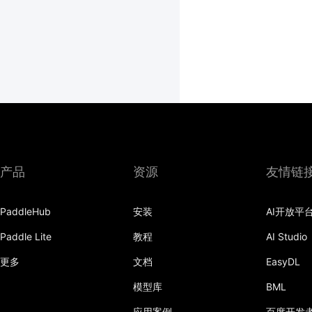
产品
资源
友情链
PaddleHub
安装
AI开放平
Paddle Lite
教程
AI Studio
更多
文档
EasyDL
模型库
BML
应用案例
百度开发