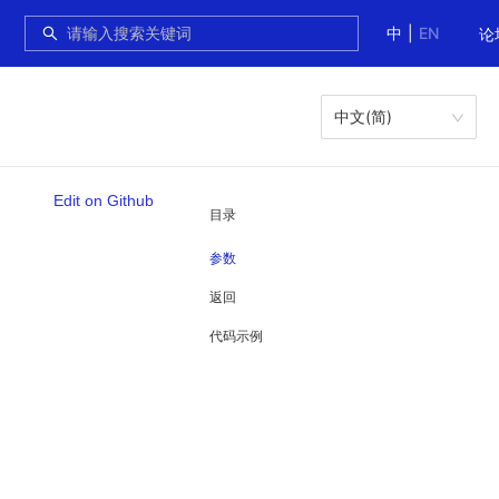
中
|
EN
论
中文(简)
Edit on Github
目录
参数
返回
代码示例