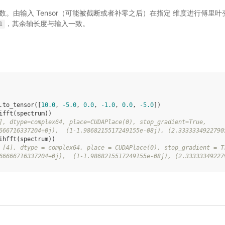
为复数。由输入 Tensor（可能被截断或者补零之后）在指定 维度进行傅
，其余轴长度与输入一致。
1
.
to_tensor
([
10.0
,
-
5.0
,
0.0
,
-
1.0
,
0.0
,
-
5.0
])
ifft
(
spectrum
))
], dtype=complex64, place=CUDAPlace(0), stop_gradient=True,
666716337204+0j),  (1-1.9868215517249155e-08j), (2.3333334922790
ihfft
(
spectrum
))
 [4], dtype = complex64, place = CUDAPlace(0), stop_gradient = T
66666716337204+0j),  (1-1.9868215517249155e-08j), (2.33333349227