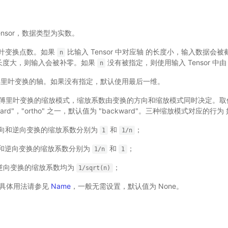
入 Tensor，数据类型为实数。
 傅里叶变换点数。如果
比输入 Tensor 中对应轴 的长度小，输入数据会
n
轴的长度大，则输入会被补零。如果
没有被指定，则使用输入 Tensor 中
n
 - 傅里叶变换的轴。如果没有指定，默认使用最后一维。
) - 傅里叶变换的缩放模式，缩放系数由变换的方向和缩放模式同时决定。取
ckward"，"ortho" 之一，默认值为 "backward"。三种缩放模式对应的行为
"：正向和逆向变换的缩放系数分别为
和
；
1
1/n
：正向和逆向变换的缩放系数分别为
和
；
1/n
1
向和逆向变换的缩放系数均为
；
1/sqrt(n)
 - 具体用法请参见
Name
，一般无需设置，默认值为 None。