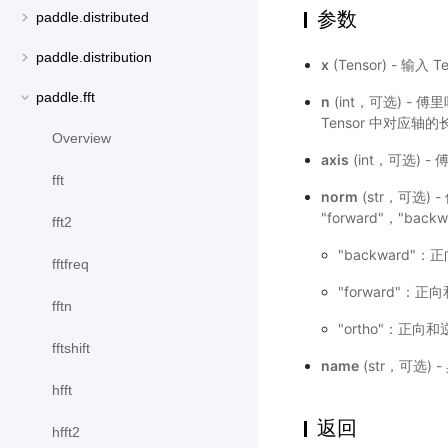
参数
paddle.distributed
paddle.distribution
x
(Tensor) - 输
paddle.fft
n
(int，可选) -
Tensor 中对应
Overview
axis
(int，可选)
fft
norm
(str，可选
"forward"，"ba
fft2
"backward
fftfreq
"forward"
fftn
"ortho"：正
fftshift
name
(str，可选)
hfft
返回
hfft2