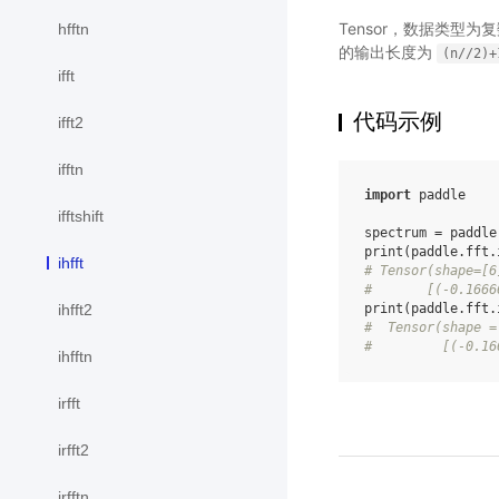
Tensor，数据类型
hfftn
的输出长度为
(n//2)+
ifft
代码示例
ifft2
ifftn
import
paddle
ifftshift
spectrum
=
paddle
print
(
paddle
.
fft
.
ihfft
# Tensor(shape=[6
#       [(-0.1666
print
(
paddle
.
fft
.
ihfft2
#  Tensor(shape =
#         [(-0.16
ihfftn
irfft
irfft2
irfftn