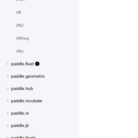
rfft
rfft2
rfftfreq
rfftn
paddle.fluid
paddle.geometric
paddle.hub
paddle.incubate
paddle.io
paddle.jit
paddle.linalg