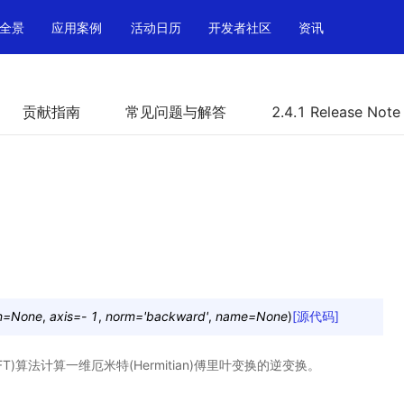
全景
应用案例
活动日历
开发者社区
资讯
贡献指南
常见问题与解答
2.4.1 Release Note
n
=
None
,
axis
=
-
1
,
norm
=
'backward'
,
name
=
None
)
[源代码]
T)算法计算一维厄米特(Hermitian)傅里叶变换的逆变换。