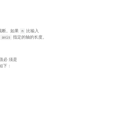
被截断。如果
比输入
n
由
指定的轴的长度。
axis
值必 须是
 如下：