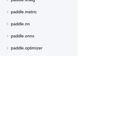
paddle.metric
paddle.nn
paddle.onnx
paddle.optimizer
paddle.profiler
paddle.regularizer
paddle.signal
产品
资源
paddle.sparse
PaddleHub
安装
paddle.static
Paddle Lite
教程
paddle.sysconfig
更多
文档
paddle.text