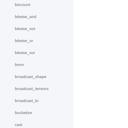
bincount
bitwise_and
bitwise_not
bitwise_or
bitwise_xor
bmm
broadcast_shape
broadcast_tensors
broadcast_to
bucketize
cast