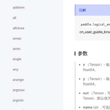
addmm
注解
all
paddle.logical_an
allclose
cn_user_guide_bro
amax
amin
参数
angle
x
（Tensor）- 
any
float64。
y
（Tensor）- 
arange
float64。
argmax
out
（Tensor
Tensor。默认值
argmin
name
(str，可