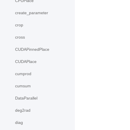
CPUPlace
create_parameter
crop
cross
CUDAPinnedPlace
CUDAPlace
cumprod
cumsum
DataParallel
deg2rad
diag