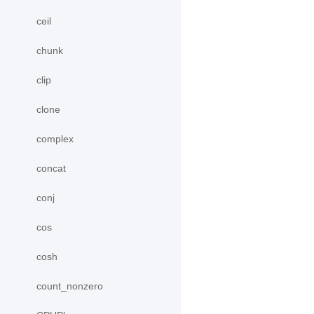
ceil
chunk
clip
clone
complex
concat
conj
cos
cosh
count_nonzero