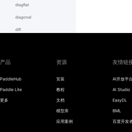
diagflat
diagonal
diff
digamma
disable_signal_handler
产品
资源
友情链
disable_static
PaddleHub
安装
AI开放平
dist
Paddle Lite
教程
AI Studio
divide
更多
文档
EasyDL
dot
模型库
BML
einsum
应用案例
百度开发
empty