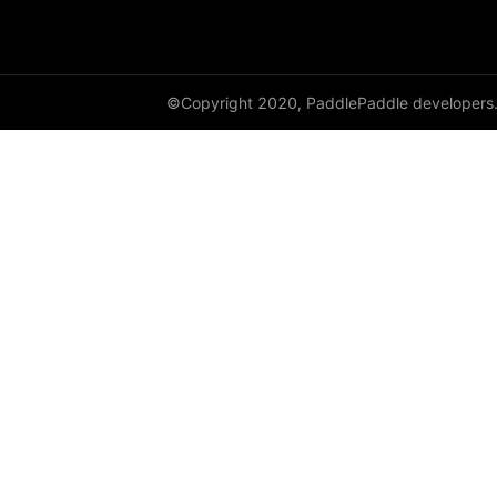
empty_like
enable_static
©Copyright 2020, PaddlePaddle developers
equal
equal_all
erf
erfinv
erfinv_
exp
expand
expand_as