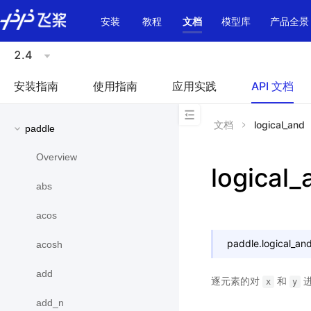
\u200E
安装
教程
文档
模型库
产品全景
2.4
安装指南
使用指南
应用实践
API 文档
文档
logical_and
paddle
Overview
logical_
abs
acos
paddle.
logical_an
acosh
add
逐元素的对
和
进
x
y
add_n