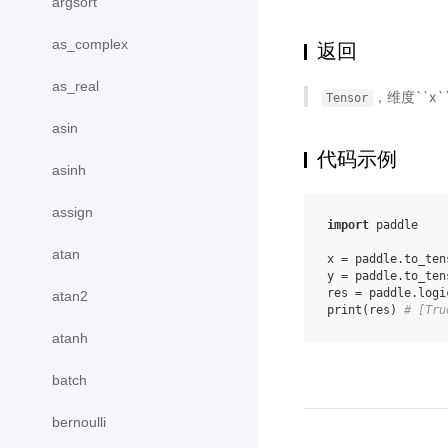
argsort
as_complex
返回
as_real
，维度``x
Tensor
asin
代码示例
asinh
assign
import
paddle
atan
x
=
paddle
.
to_ten
y
=
paddle
.
to_ten
res
=
paddle
.
logi
atan2
print
(
res
)
# [Tru
atanh
batch
bernoulli