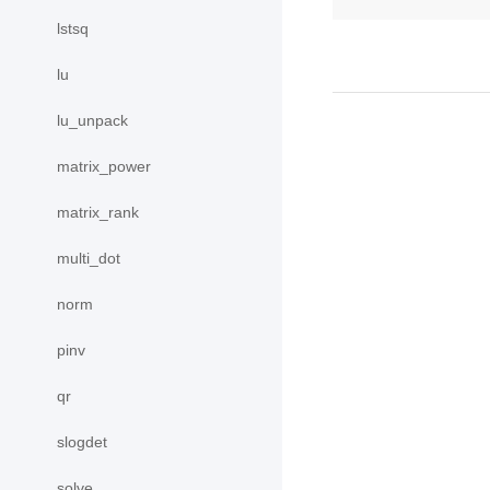
lstsq
lu
lu_unpack
matrix_power
matrix_rank
multi_dot
norm
pinv
qr
slogdet
solve