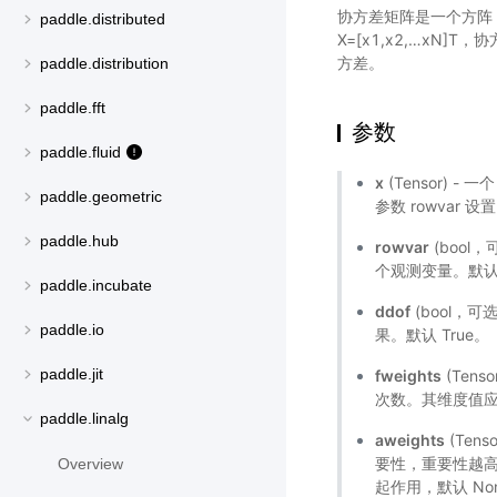
协方差矩阵是一个方阵
paddle.distributed
X=[x1,x2,…xN]T，
方差。
paddle.distribution
paddle.fft
参数
paddle.fluid
x
(Tensor) 
paddle.geometric
参数 rowvar 设
paddle.hub
rowvar
(bool
个观测变量。默认 
paddle.incubate
ddof
(bool，可
paddle.io
果。默认 True。
paddle.jit
fweights
(Ten
次数。其维度值应该
paddle.linalg
aweights
(Ten
要性，重要性越高
Overview
起作用，默认 No