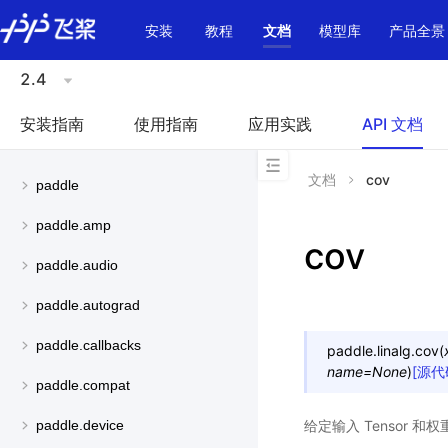
\u200E
安装
教程
文档
模型库
产品全景
2.4
安装指南
使用指南
应用实践
API 文档
文档
cov
paddle
paddle.amp
cov
paddle.audio
paddle.autograd
paddle.callbacks
paddle.linalg.
cov
(
name
=
None
)
[源代
paddle.compat
给定输入 Tensor 和
paddle.device