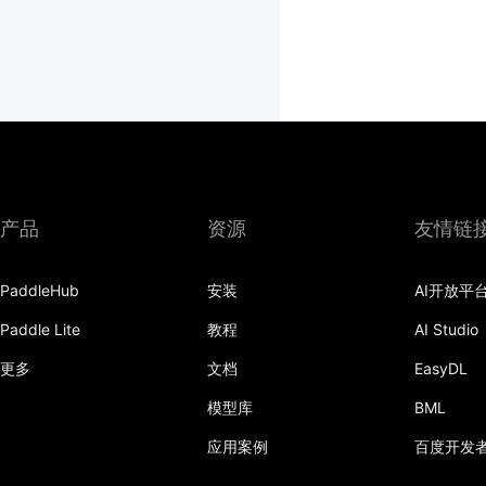
产品
资源
友情链
PaddleHub
安装
AI开放平
Paddle Lite
教程
AI Studio
更多
文档
EasyDL
模型库
BML
应用案例
百度开发