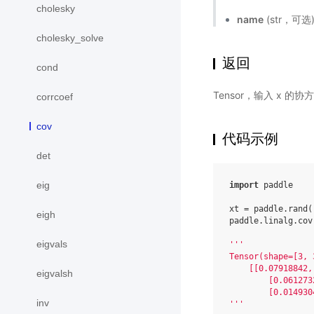
cholesky
name
(str，可
cholesky_solve
返回
cond
Tensor，输入 x 的协
corrcoef
cov
代码示例
det
eig
import
paddle
xt
=
paddle
.
rand
(
eigh
paddle
.
linalg
.
cov
eigvals
'''
Tensor(shape=[3, 
    [[0.07918842,
eigvalsh
        [0.061273
        [0.014930
inv
'''