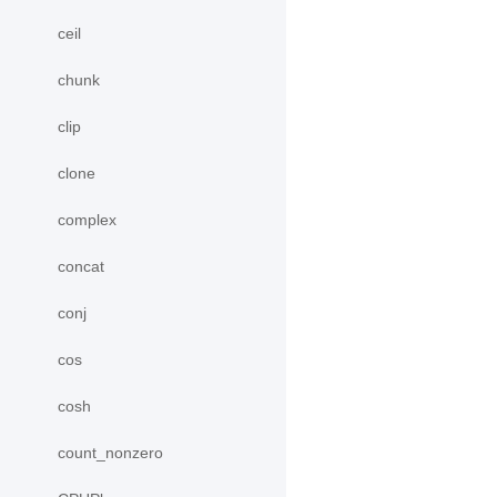
ceil
chunk
clip
clone
complex
concat
conj
cos
cosh
count_nonzero