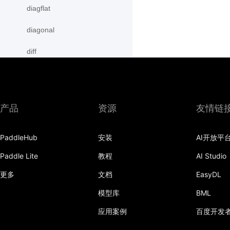
diagflat
diagonal
diff
digamma
disable_signal_handler
产品
资源
友情链
disable_static
PaddleHub
安装
AI开放平
dist
Paddle Lite
教程
AI Studio
divide
更多
文档
EasyDL
dot
模型库
BML
einsum
应用案例
百度开发
empty