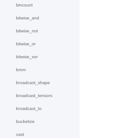
bincount
bitwise_and
bitwise_not
bitwise_or
bitwise_xor
bmm
broadcast_shape
broadcast_tensors
broadcast_to
bucketize
cast