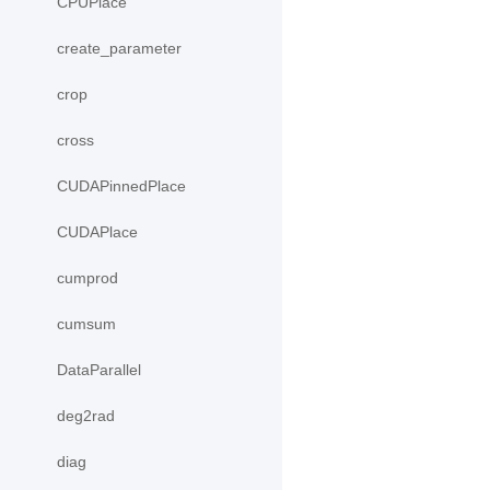
CPUPlace
create_parameter
crop
cross
CUDAPinnedPlace
CUDAPlace
cumprod
cumsum
DataParallel
deg2rad
diag