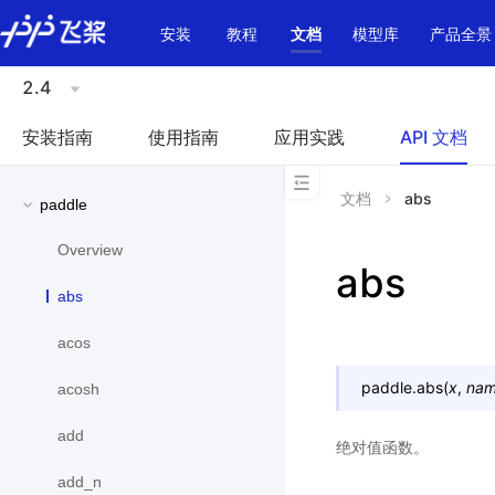
\u200E
安装
教程
文档
模型库
产品全景
2.4
安装指南
使用指南
应用实践
API 文档
文档
abs
paddle
Overview
abs
abs
acos
paddle.
abs
(
x
,
na
acosh
add
绝对值函数。
add_n