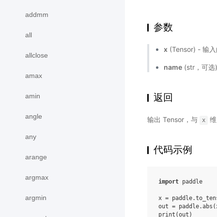
addmm
参数
all
x
(Tensor) - 
allclose
name
(str，可
amax
返回
amin
angle
输出 Tensor，与
维
x
any
代码示例
arange
argmax
import
paddle
argmin
x
=
paddle
.
to_ten
out
=
paddle
.
abs
(
print
(
out
)