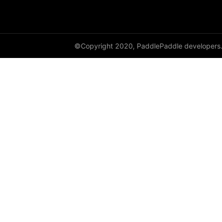
empty_like
enable_static
©Copyright 2020, PaddlePaddle developers
equal
equal_all
erf
erfinv
erfinv_
exp
expand
expand_as