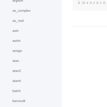
argsort
# [0.4 0.2 0.1 0.
as_complex
as_real
asin
asinh
assign
atan
atan2
atanh
batch
bernoulli