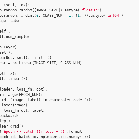
__
(
self
,
idx
):
p
.
random
.
random
([
IMAGE_SIZE
])
.
astype
(
'float32'
)
p
.
random
.
randint
(
0
,
CLASS_NUM
-
1
,
(
1
,
))
.
astype
(
'int64'
)
age
,
label
elf
):
lf
.
num_samples
n
.
Layer
):
self
):
earNet
,
self
)
.
__init__
()
ear
=
nn
.
Linear
(
IMAGE_SIZE
,
CLASS_NUM
)
elf
,
x
):
lf
.
_linear
(
x
)
loader
,
loss_fn
,
opt
):
in
range
(
EPOCH_NUM
):
_id
,
(
image
,
label
)
in
enumerate
(
loader
()):
layer
(
image
)
=
loss_fn
(
out
,
label
)
backward
()
tep
()
lear_grad
()
(
"Epoch 
{}
 batch 
{}
: loss = 
{}
"
.
format
(
poch_id
,
batch_id
,
np
.
mean
(
loss
.
numpy
())))