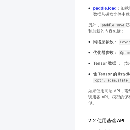
paddle.load
：加载
数据从磁盘文件中载
另外，
还
paddle.save
和加载的内容包括：
网络层参数
：
Laye
优化器参数
：
Opti
Tensor 数据
：（如创
含 Tensor 的 list
'opt':
adam.state_
如果使用高层 API，
调用各 API。模型的
似。
2.2 使用基础 API