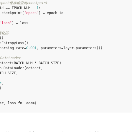
poch保存检查点checkpoint
id
==
EPOCH_NUM
-
1
:
_checkpoint
[
"epoch"
]
=
epoch_id
"loss"
]
=
loss
优化器
()
sEntropyLoss
()
earning_rate
=
0.001
,
parameters
=
layer
.
parameters
())
taLoader
ataset
(
BATCH_NUM
*
BATCH_SIZE
)
o
.
DataLoader
(
dataset
,
TCH_SIZE
,
e
,
)
er
,
loss_fn
,
adam
)