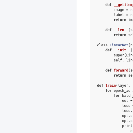
def
__getitem
image
=
n
label
=
n
return
im
def
__len__
(
s
return
se
class
LinearNet
(
n
def
__init__
(
super
(
Lin
self
.
_lin
def
forward
(
s
return
se
def
train
(
layer
,
for
epoch_id
for
batch
out
=
loss
loss
.
opt
.
s
opt
.
c
print
e