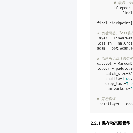
# 最后一个e
if
epoch_
final
final_checkpoint
[
# 创建网络、loss和
layer
=
LinearNet
loss_fn
=
nn
.
Cros
adam
=
opt
.
Adam
(
l
# 创建用于载入数据的Da
dataset
=
RandomD
loader
=
paddle
.
i
batch_size
=
BA
shuffle
=
True
,
drop_last
=
Tru
num_workers
=
2
# 开始训练
train
(
layer
,
load
2.2.1 保存动态图模型