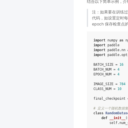
结合以下简单示例，介
注：如果要在训练过
代码，如设置定时每
epoch 保存检查点
import
numpy
as
n
import
paddle
import
paddle.nn
import
paddle.opt
BATCH_SIZE
=
16
BATCH_NUM
=
4
EPOCH_NUM
=
4
IMAGE_SIZE
=
784
CLASS_NUM
=
10
final_checkpoint
# 定义一个随机数据
class
RandomDatas
def
__init__
(
self
.
num_