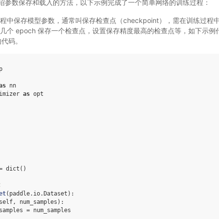
绍参数保存和载入的方法，以下示例完成了一个简单网络的训练过程：
程中保存模型参数，通常叫保存检查点（checkpoint），需在训练过
几个 epoch 保存一个检查点，设置保存精度最高的检查点等，如下示
的代码。
p
as
nn
imizer
as
opt
=
dict
()
集
et
(
paddle
.
io
.
Dataset
):
self
,
num_samples
):
samples
=
num_samples