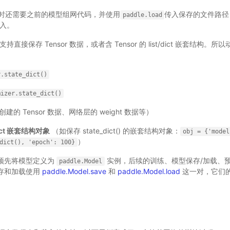
时还需要之前的模型组网代码，并使用
传入保存的文件路径
paddle.load
入。
支持直接保存 Tensor 数据，或者含 Tensor 的 list/dict 嵌套结
r.state_dict()
mizer.state_dict()
建的 Tensor 数据、网络层的 weight 数据等）
/dict 嵌套结构对象
（如保存 state_dict() 的嵌套结构对象：
obj
=
{'model
）
dict(),
'epoch':
100}
需预先将模型定义为
实例，后续的训练、模型保存/加载、
paddle.Model
保存和加载使用
paddle.Model.save
和
paddle.Model.load
这一对，它们的