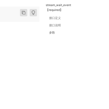
stream_wait_event
【required】
接口定义
接口说明
参数