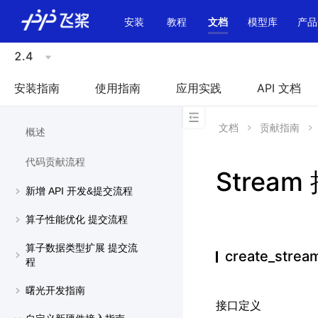
\u200E
安装
教程
文档
模型库
产品
2.4
安装指南
使用指南
应用实践
API 文档
文档
贡献指南
概述
代码贡献流程
Stream
新增 API 开发&提交流程
算子性能优化 提交流程
算子数据类型扩展 提交流
create_stre
程
曙光开发指南
接口定义