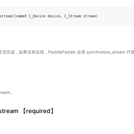
stream
)(
const
C_Device
device
,
C_Stream
stream
)
否完成，如果没有实现，PaddlePaddle 会用 synchronize_stream 代
tream。
_stream 【required】