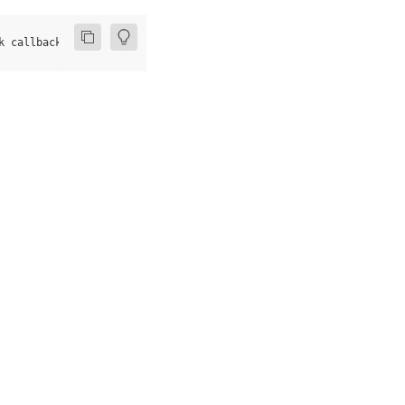
k
callback
,
void
*
user_data
)