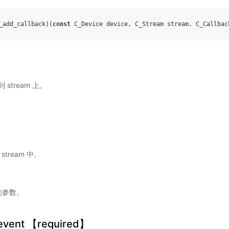
_add_callback
)(
const
C_Device
device
,
C_Stream
stream
,
C_Callbac
stream 上。
stream 中。
数的参数。
_event 【required】