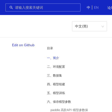
中
|
EN
论
中文(简)
Edit on Github
目录
一、简介
二、环境配置
三、数据集
四、模型组建
五、模型训练
六、保存模型参数
paddle 高阶API-模型参数保