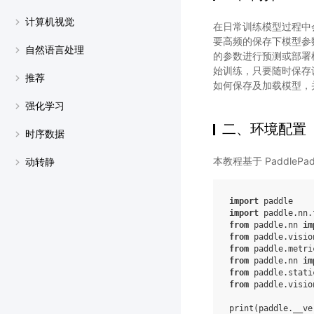
计算机视觉
在日常训练模型过程中
要高频的保存下模型参
自然语言处理
的参数进行预测或部署
始训练，只要随时保存
推荐
如何保存及加载模型，
强化学习
二、环境配置
时序数据
本教程基于 PaddleP
动转静
import
paddle
import
paddle.nn.
from
paddle.nn
im
from
paddle.visio
from
paddle.metri
from
paddle.nn
im
from
paddle.stati
from
paddle.visio
print
(
paddle
.
__ve