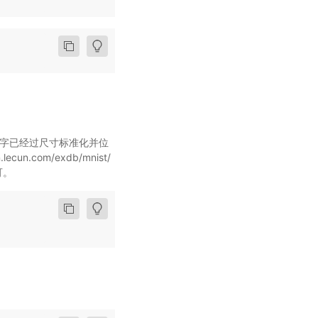
些数字已经过尺寸标准化并位
.com/exdb/mnist/
可。