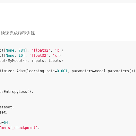
，快速完成模型训练
c
([
None
,
784
],
'float32'
,
'x'
)
c
([
None
,
10
],
'float32'
,
'x'
)
del
(
MyModel
(),
inputs
,
labels
)
timizer
.
Adam
(
learning_rate
=
0.001
,
parameters
=
model
.
parameters
())
ssEntropyLoss
(),
ataset
,
set
,
e
=
64
,
'mnist_checkpoint'
,