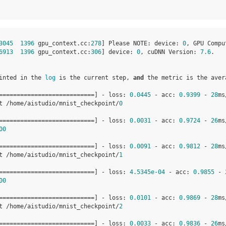
3045
1396
gpu_context
.
cc
:
278
]
Please
NOTE
:
device
:
0
,
GPU
Compu
6913
1396
gpu_context
.
cc
:
306
]
device
:
0
,
cuDNN
Version
:
7.6
.
inted
in
the
log
is
the
current
step
,
and
the
metric
is
the
aver
===========================
]
-
loss
:
0.0445
-
acc
:
0.9399
-
28
ms
t
/
home
/
aistudio
/
mnist_checkpoint
/
0
===========================
]
-
loss
:
0.0031
-
acc
:
0.9724
-
26
ms
00
===========================
]
-
loss
:
0.0091
-
acc
:
0.9812
-
28
ms
t
/
home
/
aistudio
/
mnist_checkpoint
/
1
===========================
]
-
loss
:
4.5345e-04
-
acc
:
0.9855
-
00
===========================
]
-
loss
:
0.0101
-
acc
:
0.9869
-
28
ms
t
/
home
/
aistudio
/
mnist_checkpoint
/
2
===========================
]
-
loss
:
0.0033
-
acc
:
0.9836
-
26
ms