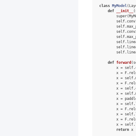
class
MyModel
(
Lay
def
__init__
(
super
(
MyM
self
.
conv
self
.
max_
self
.
conv
self
.
max_
self
.
line
self
.
line
self
.
line
def
forward
(
s
x
=
self
.
x
=
F
.
rel
x
=
self
.
x
=
F
.
rel
x
=
self
.
x
=
self
.
x
=
paddl
x
=
self
.
x
=
F
.
rel
x
=
self
.
x
=
F
.
rel
x
=
self
.
return
x