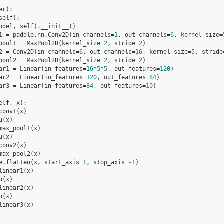
er
):
self
):
odel
,
self
)
.
__init__
()
1
=
paddle
.
nn
.
Conv2D
(
in_channels
=
1
,
out_channels
=
6
,
kernel_size
=
pool1
=
MaxPool2D
(
kernel_size
=
2
,
stride
=
2
)
2
=
Conv2D
(
in_channels
=
6
,
out_channels
=
16
,
kernel_size
=
5
,
stride
pool2
=
MaxPool2D
(
kernel_size
=
2
,
stride
=
2
)
ar1
=
Linear
(
in_features
=
16
*
5
*
5
,
out_features
=
120
)
ar2
=
Linear
(
in_features
=
120
,
out_features
=
84
)
ar3
=
Linear
(
in_features
=
84
,
out_features
=
10
)
elf
,
x
):
conv1
(
x
)
u
(
x
)
max_pool1
(
x
)
u
(
x
)
conv2
(
x
)
max_pool2
(
x
)
e
.
flatten
(
x
,
start_axis
=
1
,
stop_axis
=
-
1
)
linear1
(
x
)
u
(
x
)
linear2
(
x
)
u
(
x
)
linear3
(
x
)