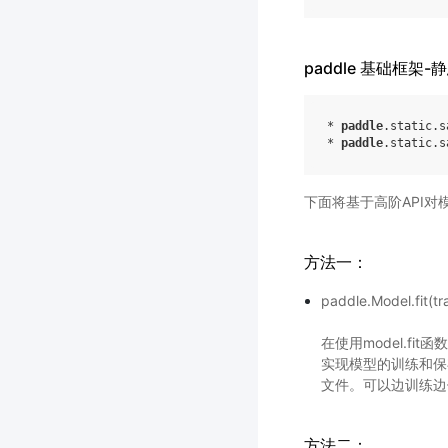
paddle 基础框架
*
paddle
.
static
.
s
*
paddle
.
static
.
s
下面将基于高阶API
方法一：
paddle.Model.fit(tr
在使用model.fi
实现模型的训练和保存。
文件。可以边训练边保
方法二：