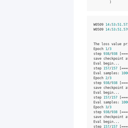
)
W0509
14
:
53
:
51.57
W0509
14
:
53
:
51.57
The
loss
value
pr
Epoch
1
/
3
step
938
/
938
[
===
save
checkpoint
a
Eval
begin
...
step
157
/
157
[
===
Eval
samples
:
100
Epoch
2
/
3
step
938
/
938
[
===
save
checkpoint
a
Eval
begin
...
step
157
/
157
[
===
Eval
samples
:
100
Epoch
3
/
3
step
938
/
938
[
===
save
checkpoint
a
Eval
begin
...
step
157
/
157
[
===