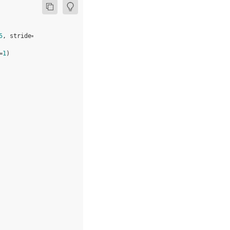
5
,
stride
=
1
,
padding
=
2
)
=
1
)