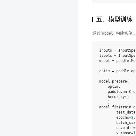
五、模型训练
通过
构建实例
Model
inputs
=
InputSpe
labels
=
InputSpe
model
=
paddle
.
Mo
optim
=
paddle
.
op
model
.
prepare
(
optim
,
paddle
.
nn
.
Cro
Accuracy
()
)
model
.
fit
(
train_d
test_data
epochs
=
3
,
batch_siz
save_dir
=
verbose
=
1