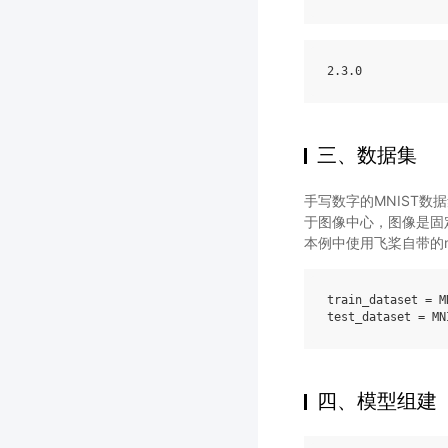
2
.3
.0
三、数据集
手写数字的MNIST数
于图像中心，图像是固定大小(
本例中使用飞桨自带的mnist
train_dataset
=
M
test_dataset
=
MN
四、模型组建