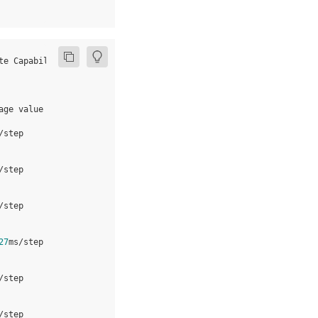
te
Capability
:
7.0
,
Driver
API
Version
:
11.2
,
Runtime
API
Versio
age
value
of
previous
steps
.
/
step
/
step
/
step
27
ms
/
step
/
step
/
step