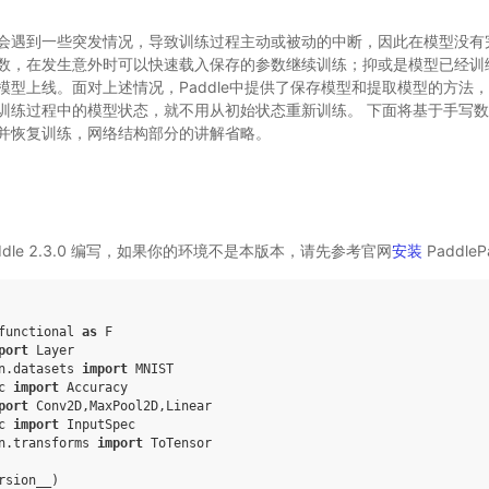
会遇到一些突发情况，导致训练过程主动或被动的中断，因此在模型没有
数，在发生意外时可以快速载入保存的参数继续训练；抑或是模型已经训
模型上线。面对上述情况，Paddle中提供了保存模型和提取模型的方法
训练过程中的模型状态，就不用从初始状态重新训练。 下面将基于手写数字
并恢复训练，网络结构部分的讲解省略。
addle 2.3.0 编写，如果你的环境不是本版本，请先参考官网
安装
PaddleP
functional
as
F
port
Layer
n.datasets
import
MNIST
c
import
Accuracy
port
Conv2D
,
MaxPool2D
,
Linear
c
import
InputSpec
n.transforms
import
ToTensor
rsion__
)