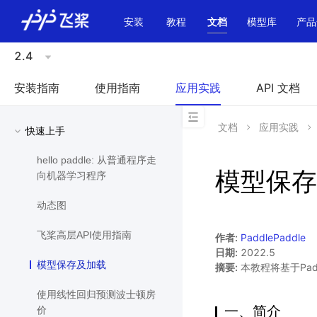
\u200E
安装
教程
文档
模型库
产品
2.4
安装指南
使用指南
应用实践
API 文档
文档
应用实践
快速上手
hello paddle: 从普通程序走
模型保存
向机器学习程序
动态图
飞桨高层API使用指南
作者:
PaddlePaddle
日期:
2022.5
模型保存及加载
摘要:
本教程将基于Pad
使用线性回归预测波士顿房
一、简介
价