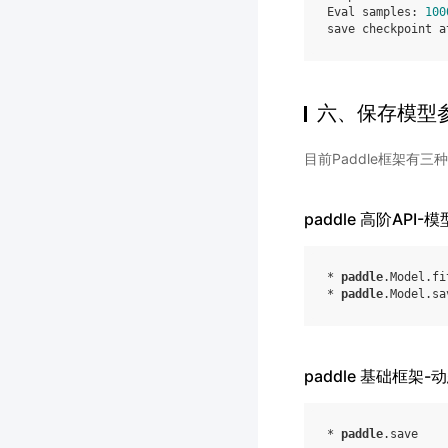
Eval
samples
:
100
save
checkpoint
a
六、保存模型
目前Paddle框架有
paddle 高阶API
*
paddle
.
Model
.
fi
*
paddle
.
Model
.
sa
paddle 基础框架
*
paddle
.
save