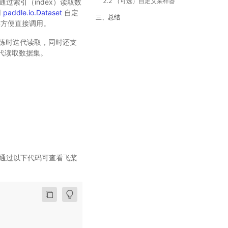
2.2 （可选）自定义采样器
过索引（index）读取数
用
paddle.io.Dataset
自定
三、总结
方便直接调用。
便训练时迭代读取，同时还支
代读取数据集。
通过以下代码可查看飞桨