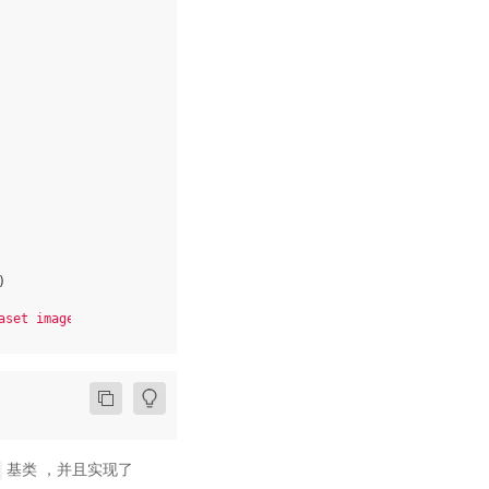
)
aset images: '
,
len
(
test_custom_dataset
))
基类 ，并且实现了