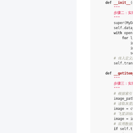
def
__init__
(
"""
        步骤二：
        """
super
(
MyD
self
.
data
with
open
for
l
i
i
s
# 传入定
self
.
tran
def
__getitem
"""
        步骤三：
        """
# 根据索
image_pat
# 读取灰度
image
=
c
# 飞桨训练
image
=
i
# 应用数
if
self
.
t