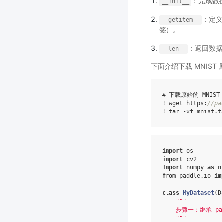
：完成数
__init__
：定义
__getitem__
签）。
：返回数
__len__
下面介绍下载 MNIS
# 下载原始的 MNIST
! wget https:
//pa
import
os
import
cv2
import
numpy
as
n
from
paddle.io
im
class
MyDataset
(
D
"""
    步骤一：继承 pad
    """