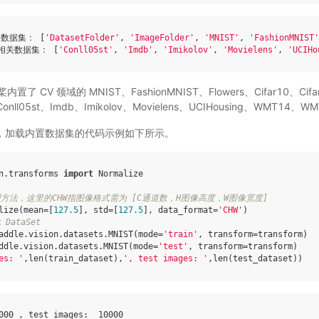
数据集： 
[
'DatasetFolder'
, 
'ImageFolder'
, 
'MNIST'
, 
'FashionMNIST'
相关数据集： 
[
'Conll05st'
, 
'Imdb'
, 
'Imikolov'
, 
'Movielens'
, 
'UCIHo
 CV 领域的 MNIST、FashionMNIST、Flowers、Cifar10、Cifa
nll05st、Imdb、Imikolov、Movielens、UCIHousing、WMT14、
，加载内置数据集的代码示例如下所示。
n.transforms
import
Normalize
方法，这里的CHW指图像格式需为 [C通道数，H图像高度，W图像宽度]
lize
(
mean
=
[
127.5
],
std
=
[
127.5
],
data_format
=
'CHW'
)
DataSet
addle
.
vision
.
datasets
.
MNIST
(
mode
=
'train'
,
transform
=
transform
)
ddle
.
vision
.
datasets
.
MNIST
(
mode
=
'test'
,
transform
=
transform
)
es: '
,
len
(
train_dataset
),
', test images: '
,
len
(
test_dataset
))
000
,
test
images
:
10000