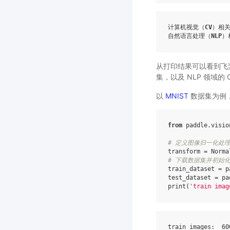
计算机视觉（
CV
）相关
自然语言处理（
NLP
）
从打印结果可以看到飞桨内置了
集，以及 NLP 领域的 Co
以
MNIST
数据集为例
from
paddle.visio
# 定义图像归一化处理
transform
=
Norma
# 下载数据集并初始化 
train_dataset
=
p
test_dataset
=
pa
print
(
'train imag
train
images
:
60