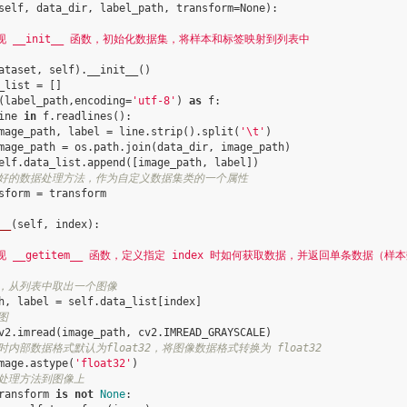
self
,
data_dir
,
label_path
,
transform
=
None
):
实现 __init__ 函数，初始化数据集，将样本和标签映射到列表中
ataset
,
self
)
.
__init__
()
_list
=
[]
(
label_path
,
encoding
=
'utf-8'
)
as
f
:
ine
in
f
.
readlines
():
mage_path
,
label
=
line
.
strip
()
.
split
(
'
\t
'
)
mage_path
=
os
.
path
.
join
(
data_dir
,
image_path
)
elf
.
data_list
.
append
([
image_path
,
label
])
义好的数据处理方法，作为自定义数据集类的一个属性
sform
=
transform
__
(
self
,
index
):
实现 __getitem__ 函数，定义指定 index 时如何获取数据，并返回单条数据（
引，从列表中取出一个图像
h
,
label
=
self
.
data_list
[
index
]
图
v2
.
imread
(
image_path
,
cv2
.
IMREAD_GRAYSCALE
)
时内部数据格式默认为float32，将图像数据格式转换为 float32
mage
.
astype
(
'float32'
)
据处理方法到图像上
ransform
is
not
None
: