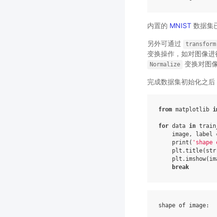
内置的
MNIST
数据集
另外可通过
transform
变换操作，如对图像进
变换对图像
Normalize
完成数据集初始化之后
from
matplotlib
i
for
data
in
train
image
,
label
print
(
'shape 
plt
.
title
(
str
plt
.
imshow
(
im
break
shape
of
image
: