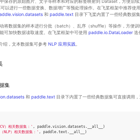
中保存的原始图片、文字等样本和对应的标签映射到 Dataset，方便后续通
t 中还可以进行一些数据变换、数据增广等预处理操作。在飞桨框架中推荐使
addle.vision.datasets
和
paddle.text
目录下飞桨内置了一些经典数据集
动将数据集的样本进行分批（batch）、乱序（shuffle）等操作，方
功能可加快数据读取速度。在飞桨框架中可使用
paddle.io.DataLoader
迭
介绍，文本数据集可参考
NLP 应用实践
。
集
数据集
ion.datasets
和
paddle.text
目录下内置了一些经典数据集可直接调用，
CV）相关数据集：'
,
paddle
.
vision
.
datasets
.
__all__
)
（NLP）相关数据集：'
,
paddle
.
text
.
__all__
)