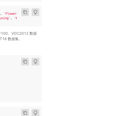
, 
'Flowers'
, 
'Cifar10'
, 
'Cifar100'
, 
'VOC2012'
]
using'
, 
'WMT14'
, 
'WMT16'
, 
'ViterbiDecoder'
, 
'viterbi_decode'
]
r100、VOC2012 数据
WMT16 数据集。