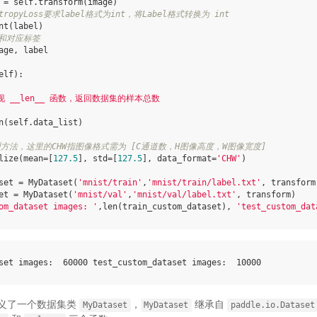
=
self
.
transform
(
image
)
EntropyLoss要求label格式为int，将Label格式转换为 int
nt
(
label
)
像和对应标签
age
,
label
elf
):
实现 __len__ 函数，返回数据集的样本总数
n
(
self
.
data_list
)
方法，这里的CHW指图像格式需为 [C通道数，H图像高度，W图像宽度]
lize
(
mean
=
[
127.5
],
std
=
[
127.5
],
data_format
=
'CHW'
)
     
set
=
MyDataset
(
'mnist/train'
,
'mnist/train/label.txt'
,
transform
et
=
MyDataset
(
'mnist/val'
,
'mnist/val/label.txt'
,
transform
)
om_dataset images: '
,
len
(
train_custom_dataset
),
'test_custom_dat
set
images
:
60000
test_custom_dataset
images
:
10000
义了一个数据集类
，
继承自
MyDataset
MyDataset
paddle.io.Dataset