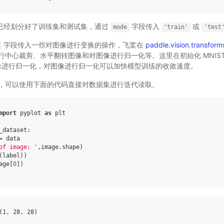
已经划分好了训练集和测试集，通过
字段传入
或
mode
'train'
'test
字段传入一些对图像进行变换的操作，飞桨在
paddle.vision.transform
行中心裁剪、水平翻转图像和对图像进行归一化等。这里在初始化 MNIST
进行归一化，对图像进行归一化可以加快模型训练的收敛速度。
，可以使用下面的代码直接对数据集进行迭代读取。
mport
pyplot
as
plt
_dataset
:
=
data
of image: '
,
image
.
shape
)
(
label
))
age
[
0
])
(
1
,
28
,
28
)