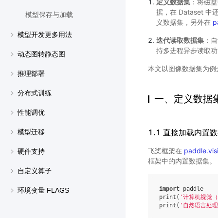
定义数据集
：将磁盘
据，在 Datase
模型保存与加载
义数据集，另外在
p
模型开发更多用法
迭代读取数据集
：自
持多进程异步读取
动态图转静态图
本文以图像数据集为例
推理部署
分布式训练
一、定义数据
性能调优
1.1 直接加载内置
模型迁移
飞桨框架在
paddle.vis
硬件支持
框架中的内置数据集。
自定义算子
import
paddle
环境变量 FLAGS
print
(
'计算机视觉（
print
(
'自然语言处理