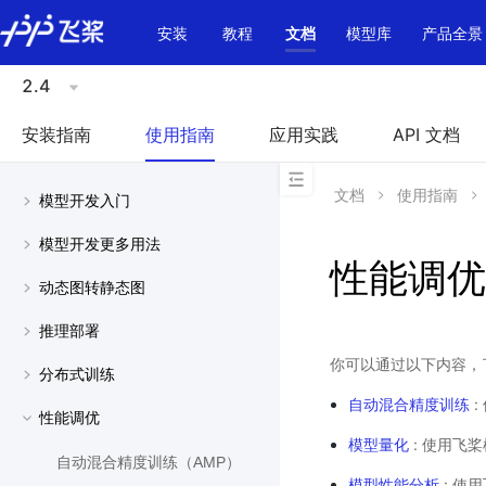
\u200E
安装
教程
文档
模型库
产品全景
2.4
安装指南
使用指南
应用实践
API 文档
文档
使用指南
模型开发入门
模型开发更多用法
性能调优
动态图转静态图
推理部署
你可以通过以下内容，
分布式训练
自动混合精度训练
:
性能调优
模型量化
: 使用飞
自动混合精度训练（AMP）
模型性能分析
: 使