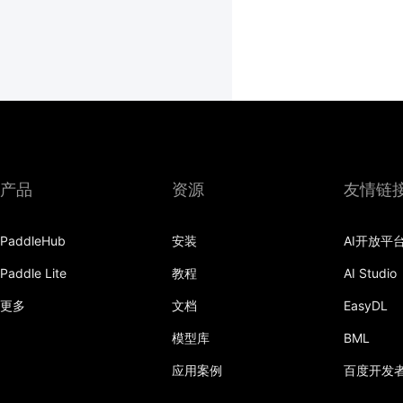
产品
资源
友情链
PaddleHub
安装
AI开放平
Paddle Lite
教程
AI Studio
更多
文档
EasyDL
模型库
BML
应用案例
百度开发