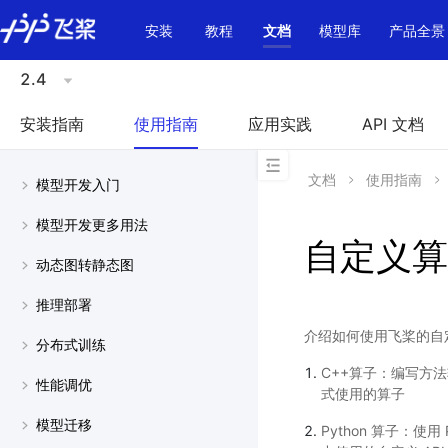
\u200E
安装
教程
文档
模型库
产品全景
2.4
安装指南
使用指南
应用实践
API 文档
文档
使用指南
模型开发入门
模型开发更多用法
自定义算
动态图转静态图
推理部署
介绍如何使用飞桨的自定
分布式训练
C++算子：编写方
性能调优
式使用的算子
模型迁移
Python 算子：使用