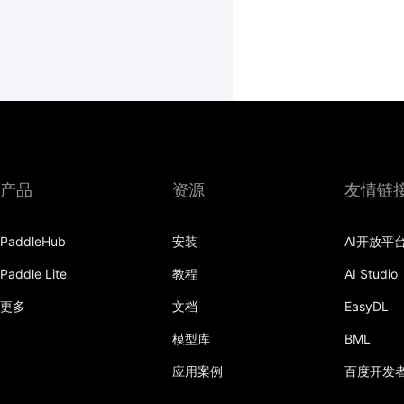
产品
资源
友情链
PaddleHub
安装
AI开放平
Paddle Lite
教程
AI Studio
更多
文档
EasyDL
模型库
BML
应用案例
百度开发