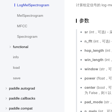
计算给定信号的 log-me
LogMelSpectrogram
MelSpectrogram
参数
MFCC
sr
(int，可选) 
Spectrogram
n_fft
(int，可选
functional
hop_length
(in
info
win_length
(in
load
window
(str，
power
(float
save
center
(bool，
paddle.autograd
为 False，则 t 
paddle.callbacks
pad_mode
(str
paddle.compat
n_mels
(int，可