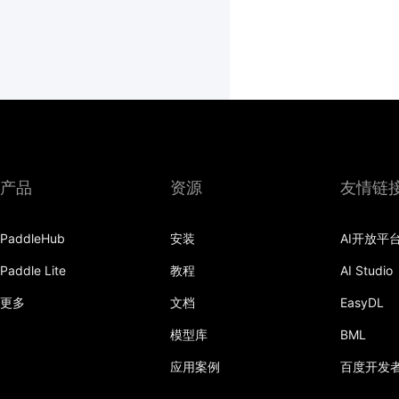
产品
资源
友情链
PaddleHub
安装
AI开放平
Paddle Lite
教程
AI Studio
更多
文档
EasyDL
模型库
BML
应用案例
百度开发