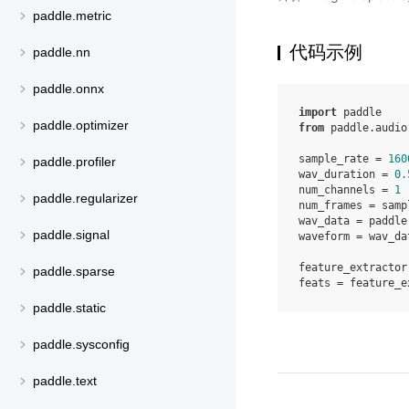
paddle.metric
代码示例
paddle.nn
paddle.onnx
import
paddle
paddle.optimizer
from
paddle.audio
sample_rate
=
160
paddle.profiler
wav_duration
=
0.
num_channels
=
1
paddle.regularizer
num_frames
=
samp
wav_data
=
paddle
paddle.signal
waveform
=
wav_da
feature_extractor
paddle.sparse
feats
=
feature_e
paddle.static
paddle.sysconfig
paddle.text