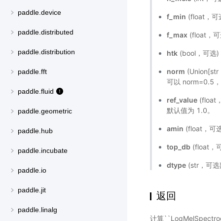
paddle.device
f_min
(float，
paddle.distributed
f_max
(float，
paddle.distribution
htk
(bool，可选
norm
(Union[
paddle.fft
可以 norm=0.5
paddle.fluid
ref_value
(flo
默认值为 1.0。
paddle.geometric
amin
(float，
paddle.hub
top_db
(float
paddle.incubate
dtype
(str，可选
paddle.io
paddle.jit
返回
paddle.linalg
计算``LogMelSpect