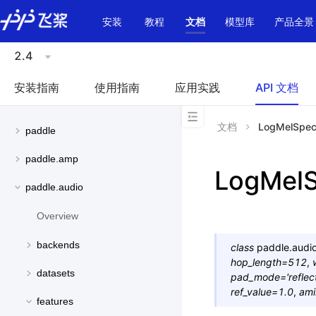
\u200E
安装
教程
文档
模型库
产品全景
2.4
安装指南
使用指南
应用实践
API 文档
文档
LogMelSpec
paddle
paddle.amp
LogMelS
paddle.audio
Overview
backends
class
paddle.audio
hop_length
=
512
,
datasets
pad_mode
=
'reflec
ref_value
=
1.0
,
ami
features