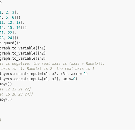
p
1
,
2
,
3
],
4
,
5
,
6
]])
11
,
12
,
13
],
14
,
15
,
16
]])
21
,
22
],
23
,
24
]])
h
.
guard
():
graph
.
to_variable
(
in1
)
graph
.
to_variable
(
in2
)
graph
.
to_variable
(
in3
)
is is negative, the real axis is (axis + Rank(x)).
 axis is -1, Rank(x) is 2, the real axis is 1
layers
.
concat
(
input
=
[
x1
,
x2
,
x3
],
axis
=
-
1
)
layers
.
concat
(
input
=
[
x1
,
x2
],
axis
=
0
)
mpy
())
11 12 13 21 22]
14 15 16 23 24]]
mpy
())
]