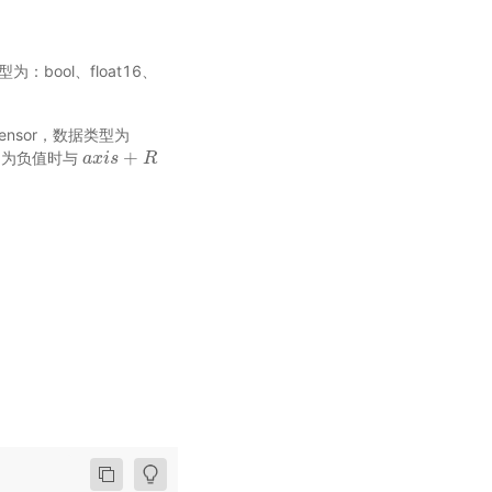
据类型为：bool、float16、
Tensor，数据类型为
+
为负值时与
a
a
x
x
i
i
s
s
+
R
R