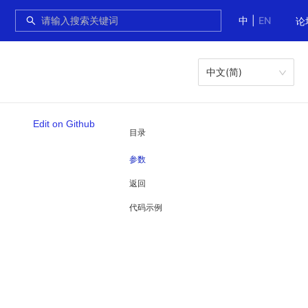
中
|
EN
论
中文(简)
Edit on Github
目录
参数
返回
代码示例