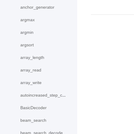
anchor_generator
argmax
argmin
argsort
array_length
array_read
array_write
autoincreased_step_counter
BasicDecoder
beam_search
beam_search_decode