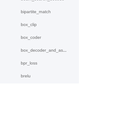
bipartite_match
box_clip
box_coder
box_decoder_and_assign
bpr_loss
brelu
Categorical
center_loss
产品
资源
collect_fpn_proposals
concat
PaddleHub
安装