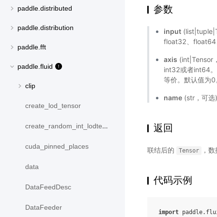
参数
paddle.distributed
paddle.distribution
input
(list|tu
float32、float
paddle.fft
axis
(int|Te
paddle.fluid
int32或者int64
等价。默认值为0
clip
name
(str，可
create_lod_tensor
返回
create_random_int_lodtensor
cuda_pinned_places
联结后的
，数
Tensor
data
代码示例
DataFeedDesc
DataFeeder
import
paddle.flu