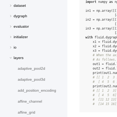
import
numpy
as
n
dataset
in1
=
np
.
array
([[
[
dygraph
in2
=
np
.
array
([[
[
evaluator
in3
=
np
.
array
([[
[
initializer
with
fluid
.
dygrap
x1
=
fluid
.
dy
x2
=
fluid
.
dy
io
x3
=
fluid
.
dy
# When the ax
layers
# As follows,
out1
=
fluid
.
adaptive_pool2d
out2
=
fluid
.
print
(
out1
.
nu
# [[ 1  2  3 
adaptive_pool3d
#  [ 4  5  6 
print
(
out2
.
nu
add_position_encoding
# [[ 1  2  3]
#  [ 4  5  6]
#  [11 12 13]
affine_channel
#  [14 15 16]
affine_grid