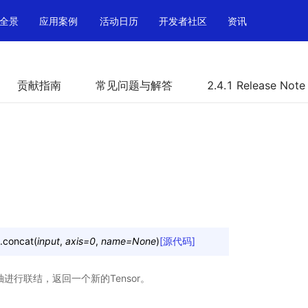
全景
应用案例
活动日历
开发者社区
资讯
贡献指南
常见问题与解答
2.4.1 Release Note
.
concat
(
input
,
axis
=
0
,
name
=
None
)
[源代码]
进行联结，返回一个新的Tensor。