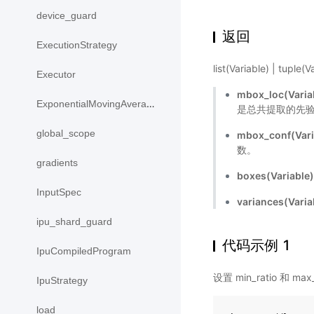
device_guard
返回
ExecutionStrategy
list(Variable) | tuple(
Executor
mbox_loc(Varia
ExponentialMovingAverage
是总共提取的先
global_scope
mbox_conf(Var
数。
gradients
boxes(Variable
InputSpec
variances(Varia
ipu_shard_guard
代码示例 1
IpuCompiledProgram
设置 min_ratio 和 max_
IpuStrategy
load