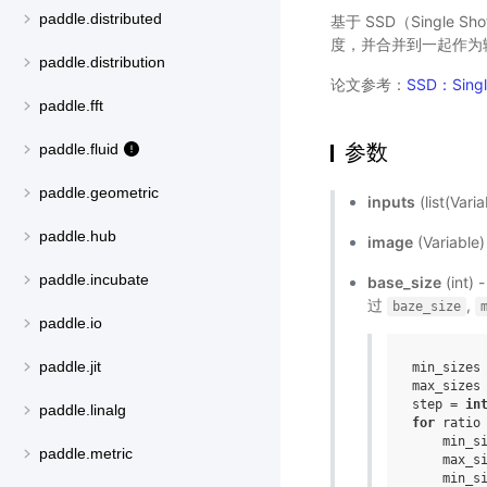
paddle.distributed
基于 SSD（Single
度，并合并到一起作为输
paddle.distribution
论文参考：
SSD：Single
paddle.fft
参数
paddle.fluid
paddle.geometric
inputs
(list(Va
paddle.hub
image
(Varia
paddle.incubate
base_size
(int
过
,
baze_size
paddle.io
paddle.jit
min_sizes
max_sizes
step
=
in
paddle.linalg
for
ratio
min_s
paddle.metric
max_s
min_s