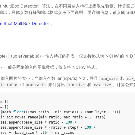
 Shot MultiBox Detector）算法，在不同层输入特征上提取先验框、
出，具体参数解释和输出格式参考下面说明。更详细信息，请参阅 SSD 论
 Shot MultiBox Detector
。
riable) | tuple(Variable)) - 输入特征的列表，仅支持格式为 NCHW 的 4-D 
ble) - 一般是网络输入的图像数据，仅支持 NCHW 格式。
) - 输入图片的大小，当输入个数 len(inputs) > 2，并且
和
min_size
max
和
来计算出
和
。计算公式
min_ratio
max_ratio
min_size
max_size
=
[]
=
[]
t
(
math
.
floor
(((
max_ratio
-
min_ratio
))
/
(
num_layer
-
2
)))
in
six
.
moves
.
range
(
min_ratio
,
max_ratio
+
1
,
step
):
izes
.
append
(
base_size
*
ratio
/
100.
)
izes
.
append
(
base_size
*
(
ratio
+
step
)
/
100.
)
izes
=
[
base_size
*
.10
]
+
min_sizes