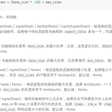
izes
=
[
base_size
*
.20
]
+
max_sizes
nt) - 类别数。
ist(float) | tuple(float) | list(list(float)) | tuple(tuple(float)) - 候
必须相等。如果每个特征层提取先验框的
多余一个，写成嵌套
aspect_ratio
）- 先验框的长度和
的最小比率，注意，这里是百分比，假如比率
base_size
one。
t）- 先验框的长度和
的最大比率，注意事项同
。默
base_size
min_ratio
t(float) | tuple(float) | None）- 每层提取的先验框的最小长度，如果输入个数
，并且
的个数应等于 len(inputs)。默认值：None。
zes
min_sizes
t | tuple | None）- 每层提取的先验框的最大长度，如果 len(inputs）<
且
的长度应等于 len(inputs)。默认值：None。
min_sizes
loat) | tuple(float)) - 相邻先验框的中心点步长，如果在水平和垂直方向上
tep_w 和 step_h 设置不同方向的步长。如果
,
和
steps
ste_w
step
和特征图大小的比例。默认值：None。
base_size