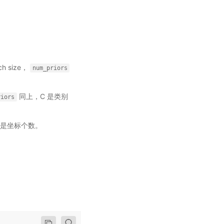
ch size，
num_priors
同上，C 是类别
riors
 是坐标个数。
。