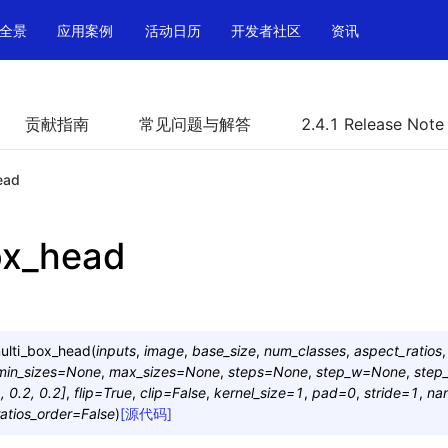
全景
应用案例
活动日历
开发者社区
资讯
贡献指南
常见问题与解答
2.4.1 Release Note
ead
ox_head
ulti_box_head
(
inputs
,
image
,
base_size
,
num_classes
,
aspect_ratios
min_sizes
=
None
,
max_sizes
=
None
,
steps
=
None
,
step_w
=
None
,
step
,
0.2,
0.2]
,
flip
=
True
,
clip
=
False
,
kernel_size
=
1
,
pad
=
0
,
stride
=
1
,
na
atios_order
=
False
)
[源代码]