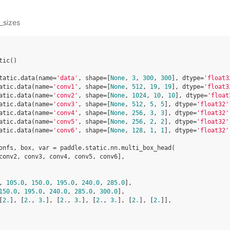
_sizes
tic
()
tatic
.
data
(
name
=
'data'
,
shape
=
[
None
,
3
,
300
,
300
],
dtype
=
'float3
atic
.
data
(
name
=
'conv1'
,
shape
=
[
None
,
512
,
19
,
19
],
dtype
=
'float3
atic
.
data
(
name
=
'conv2'
,
shape
=
[
None
,
1024
,
10
,
10
],
dtype
=
'float
atic
.
data
(
name
=
'conv3'
,
shape
=
[
None
,
512
,
5
,
5
],
dtype
=
'float32'
atic
.
data
(
name
=
'conv4'
,
shape
=
[
None
,
256
,
3
,
3
],
dtype
=
'float32'
atic
.
data
(
name
=
'conv5'
,
shape
=
[
None
,
256
,
2
,
2
],
dtype
=
'float32'
atic
.
data
(
name
=
'conv6'
,
shape
=
[
None
,
128
,
1
,
1
],
dtype
=
'float32'
onfs
,
box
,
var
=
paddle
.
static
.
nn
.
multi_box_head
(
conv2
,
conv3
,
conv4
,
conv5
,
conv6
],
,
105.0
,
150.0
,
195.0
,
240.0
,
285.0
],
150.0
,
195.0
,
240.0
,
285.0
,
300.0
],
[
2.
],
[
2.
,
3.
],
[
2.
,
3.
],
[
2.
,
3.
],
[
2.
],
[
2.
]],