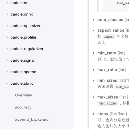
paddle.nn
max_s
paddle.onnx
num_classes
(i
paddle.optimizer
aspect_ratios
(l
和
的个数
input
paddle.profiler
3.]]。
paddle.regularizer
min_ratio
(int
20.0。默认值：N
paddle.signal
max_ratio
(in
paddle.sparse
min_sizes
(lis
paddle.static
必须设置
min_si
Overview
max_sizes
(lis
，并
max_sizes
accuracy
steps
(list(f
append_backward
可，否则分别通过 s
输入图片的大小