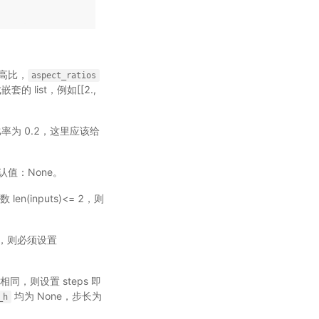
选框的宽高比，
aspect_ratios
的 list，例如[[2.,
为 0.2，这里应该给
认值：None。
 len(inputs)<= 2，则
= 2，则必须设置
步长相同，则设置 steps 即
均为 None，步长为
_h