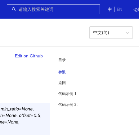
中
|
EN
论
中文(简)
Edit on Github
目录
参数
返回
代码示例 1
代码示例 2:
,
min_ratio
=
None
,
_h
=
None
,
offset
=
0.5
,
me
=
None
,