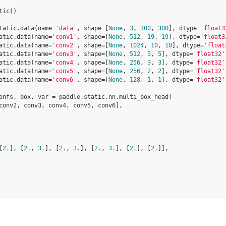
tic
()
tatic
.
data
(
name
=
'data'
,
shape
=
[
None
,
3
,
300
,
300
],
dtype
=
'float3
atic
.
data
(
name
=
'conv1'
,
shape
=
[
None
,
512
,
19
,
19
],
dtype
=
'float3
atic
.
data
(
name
=
'conv2'
,
shape
=
[
None
,
1024
,
10
,
10
],
dtype
=
'float
atic
.
data
(
name
=
'conv3'
,
shape
=
[
None
,
512
,
5
,
5
],
dtype
=
'float32'
atic
.
data
(
name
=
'conv4'
,
shape
=
[
None
,
256
,
3
,
3
],
dtype
=
'float32'
atic
.
data
(
name
=
'conv5'
,
shape
=
[
None
,
256
,
2
,
2
],
dtype
=
'float32'
atic
.
data
(
name
=
'conv6'
,
shape
=
[
None
,
128
,
1
,
1
],
dtype
=
'float32'
onfs
,
box
,
var
=
paddle
.
static
.
nn
.
multi_box_head
(
conv2
,
conv3
,
conv4
,
conv5
,
conv6
],
[
2.
],
[
2.
,
3.
],
[
2.
,
3.
],
[
2.
,
3.
],
[
2.
],
[
2.
]],