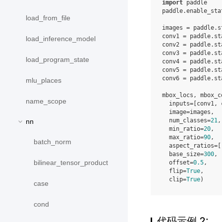
import
paddle
paddle
.
enable_sta
load_from_file
images
=
paddle
.
s
conv1
=
paddle
.
st
load_inference_model
conv2
=
paddle
.
st
conv3
=
paddle
.
st
load_program_state
conv4
=
paddle
.
st
conv5
=
paddle
.
st
conv6
=
paddle
.
st
mlu_places
mbox_locs
,
mbox_c
name_scope
inputs
=
[
conv1
,
image
=
images
,
num_classes
=
21
,
nn
min_ratio
=
20
,
max_ratio
=
90
,
batch_norm
aspect_ratios
=
[
base_size
=
300
,
bilinear_tensor_product
offset
=
0.5
,
flip
=
True
,
clip
=
True
)
case
cond
代码示例 2: