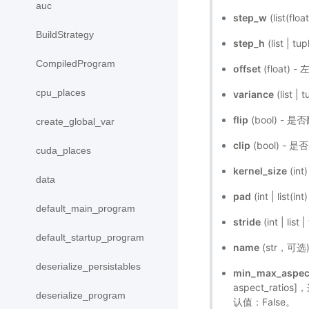
auc
step_w
(list(
BuildStrategy
step_h
(list 
CompiledProgram
offset
(float
cpu_places
variance
(list 
flip
(bool) -
create_global_var
clip
(bool) -
cuda_places
kernel_size
(i
data
pad
(int | li
default_main_program
stride
(int | 
default_startup_program
name
(str，可
deserialize_persistables
min_max_aspect
aspect_ra
deserialize_program
认值：False。