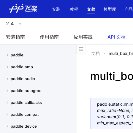
\u200E
安装
教程
文档
模型库
产品
2.4
安装指南
使用指南
应用实践
API 文档
文档
multi_box_h
paddle
paddle.amp
multi_b
paddle.audio
paddle.autograd
paddle.callbacks
paddle.static.nn.
m
max_ratio
=
None
,
paddle.compat
variance
=
[0.1,
0.1
min_max_aspect_r
paddle.device