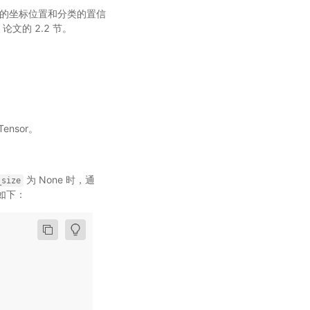
计算回归的坐标位置和分类的置信
文的 2.2 节。
Tensor。
为 None 时，通
_size
如下：