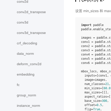
conv2d
设置 min_sizes 和 max
conv2d_transpose
conv3d
import
paddle
paddle
.
enable_sta
conv3d_transpose
images
=
paddle
.
s
conv1
=
paddle
.
st
crf_decoding
conv2
=
paddle
.
st
conv3
=
paddle
.
st
data_norm
conv4
=
paddle
.
st
conv5
=
paddle
.
st
conv6
=
paddle
.
st
deform_conv2d
mbox_locs
,
mbox_c
embedding
inputs
=
[
conv1
,
image
=
images
,
num_classes
=
21
,
fc
min_sizes
=
[
60.0
max_sizes
=
[[],
group_norm
aspect_ratios
=
[
base_size
=
300
,
offset
=
0.5
,
instance_norm
flip
=
True
,