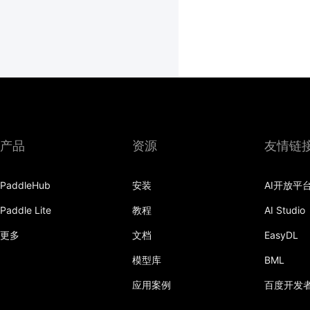
产品
资源
友情链
PaddleHub
安装
AI开放平
Paddle Lite
教程
AI Studio
更多
文档
EasyDL
模型库
BML
应用案例
百度开发