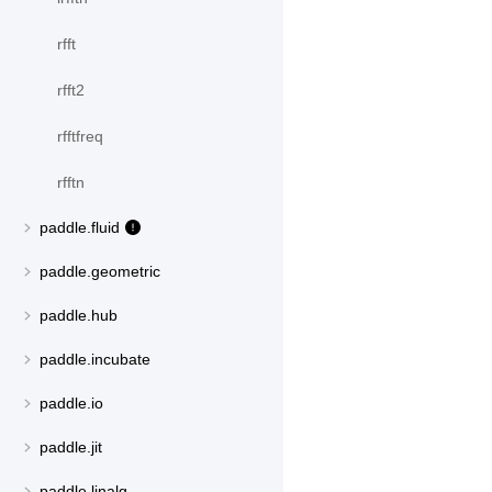
rfft
rfft2
rfftfreq
rfftn
paddle.fluid
paddle.geometric
paddle.hub
paddle.incubate
paddle.io
paddle.jit
paddle.linalg