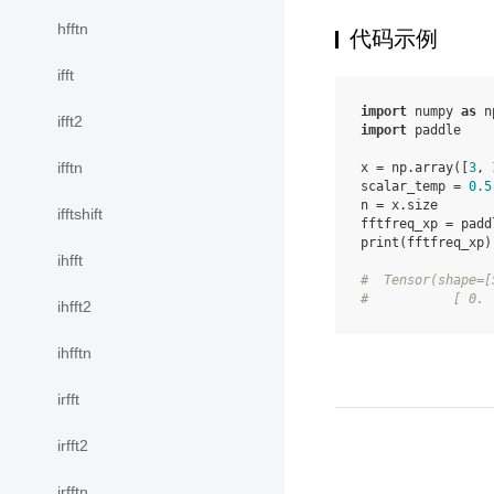
hfftn
代码示例
ifft
import
numpy
as
n
ifft2
import
paddle
ifftn
x
=
np
.
array
([
3
,
scalar_temp
=
0.5
n
=
x
.
size
ifftshift
fftfreq_xp
=
padd
print
(
fftfreq_xp
)
ihfft
#  Tensor(shape=[
#           [ 0. 
ihfft2
ihfftn
irfft
irfft2
irfftn