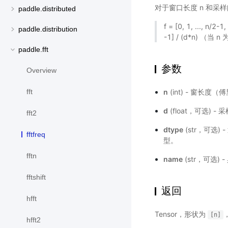
对于窗口长度 n 和采样
paddle.distributed
f = [0, 1, ..., n/2-1
paddle.distribution
-1] / (d*n) （当 
paddle.fft
参数
Overview
n
(int) - 窗长
fft
d
(float，可选)
fft2
dtype
(str，可选)
fftfreq
型。
fftn
name
(str，可选)
fftshift
返回
hfft
Tensor，形状为
[n]
hfft2