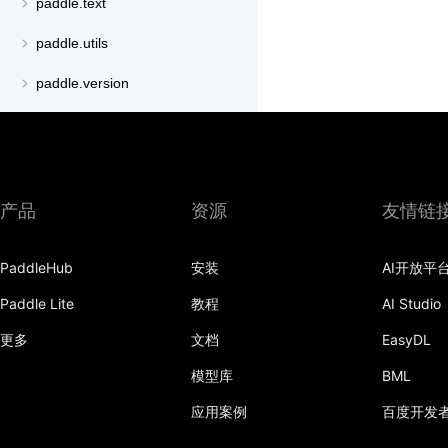
paddle.text
paddle.utils
paddle.version
paddle.vision
产品
资源
友情链
PaddleHub
安装
AI开放平
Paddle Lite
教程
AI Studio
更多
文档
EasyDL
模型库
BML
应用案例
百度开发