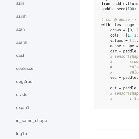
asin
from
paddle.fluid
paddle
.
seed
(
100
)
asinh
# csr @ dense -> 
with
_test_eager_
atan
crows
=
[
0
,
2
cols
=
[
1
,
3
,
values
=
[
1.
,
atanh
dense_shape
=
csr
=
paddle
.
cast
# Tensor(shap
#        crow
#        cols
coalesce
#        valu
vec
=
paddle
.
deg2rad
out
=
paddle
.
# Tensor(shap
divide
#        [-3.
expm1
is_same_shape
log1p