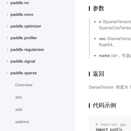
paddle.nn
参数
paddle.onnx
x
(SparseTens
paddle.optimizer
SparseCooTens
paddle.profiler
vec
(DenseTen
float64。
paddle.regularizer
name
(str，可
paddle.signal
返回
paddle.sparse
Overview
DenseTensor:
abs
代码示例
add
addmm
# required: gpu
import
paddle