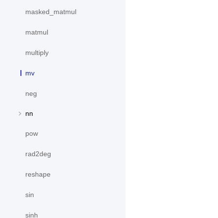
masked_matmul
matmul
multiply
mv
neg
nn
pow
rad2deg
reshape
sin
sinh