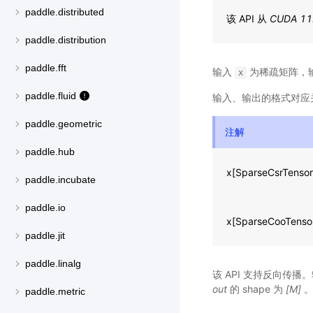
paddle.distributed
该 API 从
CUDA 11
paddle.distribution
paddle.fft
输入
为稀疏矩阵，
x
paddle.fluid
输入、输出的格式对应
paddle.geometric
注解
paddle.hub
x[SparseCsrTensor
paddle.incubate
paddle.io
x[SparseCooTensor
paddle.jit
paddle.linalg
该 API 支持反向传播
out
的 shape 为
[M]
paddle.metric