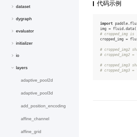
代码示例
dataset
dygraph
import
paddle.flu
img
=
fluid
.
data
(
evaluator
# cropped_img is 
cropped_img
=
flu
initializer
# cropped_img2 sh
# cropped_img2 = 
io
# cropped_img3 sh
layers
# cropped_img3 = 
adaptive_pool2d
adaptive_pool3d
add_position_encoding
affine_channel
affine_grid