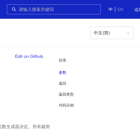
中
|
EN
论
中文(简)
Edit on Github
目录
参数
返回
返回类型
代码示例
机数生成器决定。所有裁剪