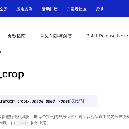
全景
应用案例
活动日历
开发者社区
资讯
贡献指南
常见问题与解答
2.4.1 Release Note
p
_crop
.
random_crop
(
x
,
shape
,
seed
=
None
)
[源代码]
每个实例进行随机裁剪，即每个实例的裁剪位置不同，裁剪位置由均匀分布随
维度，由
参数决定。
shape