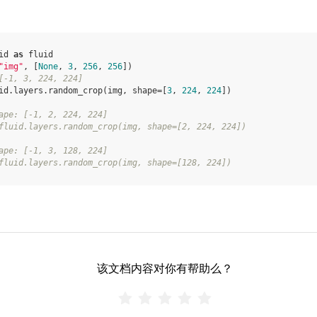
id
as
fluid
"img"
,
[
None
,
3
,
256
,
256
])
[-1, 3, 224, 224]
id
.
layers
.
random_crop
(
img
,
shape
=
[
3
,
224
,
224
])
ape: [-1, 2, 224, 224]
fluid.layers.random_crop(img, shape=[2, 224, 224])
ape: [-1, 3, 128, 224]
fluid.layers.random_crop(img, shape=[128, 224])
该文档内容对你有帮助么？