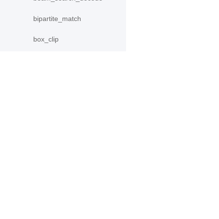
bipartite_match
box_clip
box_coder
box_decoder_and_assign
产品
资源
bpr_loss
brelu
PaddleHub
安装
Categorical
Paddle Lite
教程
更多
文档
center_loss
模型库
collect_fpn_proposals
应用案例
concat