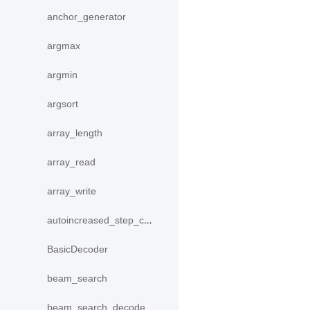
anchor_generator
argmax
argmin
argsort
array_length
array_read
array_write
autoincreased_step_counter
BasicDecoder
beam_search
beam_search_decode