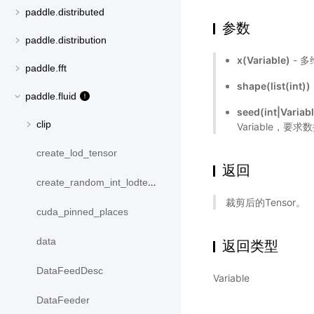
paddle.distributed
参数
paddle.distribution
x(Variable)
- 多
paddle.fft
shape(list(int))
paddle.fluid
seed(int|Vari
clip
Variable，要
create_lod_tensor
返回
create_random_int_lodtensor
裁剪后的Tensor。
cuda_pinned_places
data
返回类型
DataFeedDesc
Variable
DataFeeder