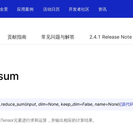
全景
应用案例
活动日历
开发者社区
资讯
贡献指南
常见问题与解答
2.4.1 Release Note
_sum
.
reduce_sum
(
input
,
dim
=
None
,
keep_dim
=
False
,
name
=
None
)
[源代码
Tensor元素进行求和运算，并输出相应的计算结果。