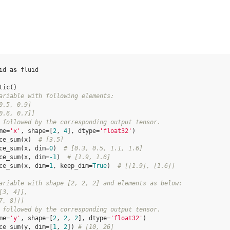
id
as
fluid
tic
()
ariable with following elements:
0.5, 0.9]
0.6, 0.7]]
 followed by the corresponding output tensor.
me
=
'x'
,
shape
=
[
2
,
4
],
dtype
=
'float32'
)
ce_sum
(
x
)
# [3.5]
ce_sum
(
x
,
dim
=
0
)
# [0.3, 0.5, 1.1, 1.6]
ce_sum
(
x
,
dim
=
-
1
)
# [1.9, 1.6]
ce_sum
(
x
,
dim
=
1
,
keep_dim
=
True
)
# [[1.9], [1.6]]
ariable with shape [2, 2, 2] and elements as below:
[3, 4]],
7, 8]]]
 followed by the corresponding output tensor.
me
=
'y'
,
shape
=
[
2
,
2
,
2
],
dtype
=
'float32'
)
ce_sum
(
y
,
dim
=
[
1
,
2
])
# [10, 26]