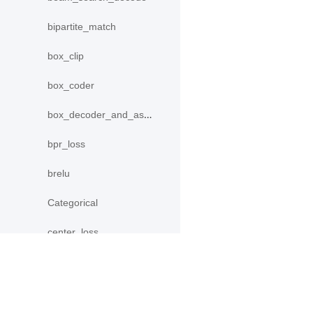
bipartite_match
box_clip
box_coder
box_decoder_and_assign
bpr_loss
brelu
Categorical
center_loss
collect_fpn_proposals
concat
产品
资源