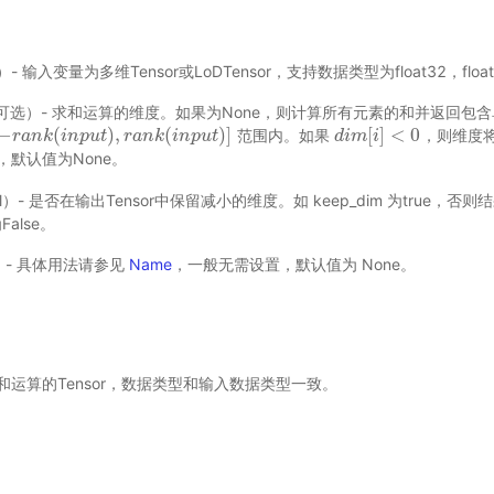
e）- 输入变量为多维Tensor或LoDTensor，支持数据类型为float32，float
 int，可选）- 求和运算的维度。如果为None，则计算所有元素的和并返回包含
−
(
)
,
(
)
]
[
]
<
0
范围内。如果
，则维度
−
r
r
a
a
n
k
n
(
k
i
n
p
i
u
n
t
p
)
,
u
r
a
t
n
k
(
r
i
n
a
p
n
u
k
t
)
]
i
n
p
u
t
d
d
i
i
m
m
[
i
]
i
<
0
，默认值为None。
l）- 是否在输出Tensor中保留减小的维度。如 keep_dim 为true，
alse。
选) - 具体用法请参见
Name
，一般无需设置，默认值为 None。
和运算的Tensor，数据类型和输入数据类型一致。