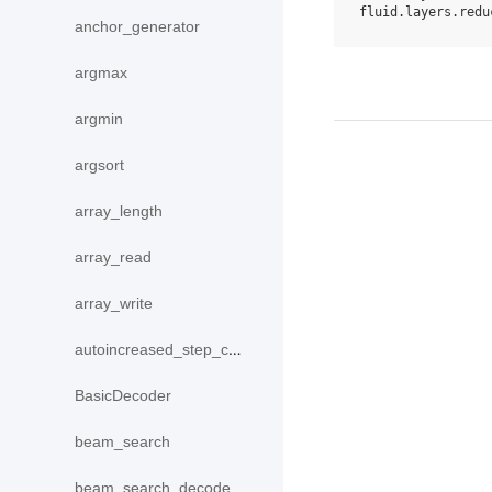
fluid
.
layers
.
redu
anchor_generator
argmax
argmin
argsort
array_length
array_read
array_write
autoincreased_step_counter
BasicDecoder
beam_search
beam_search_decode