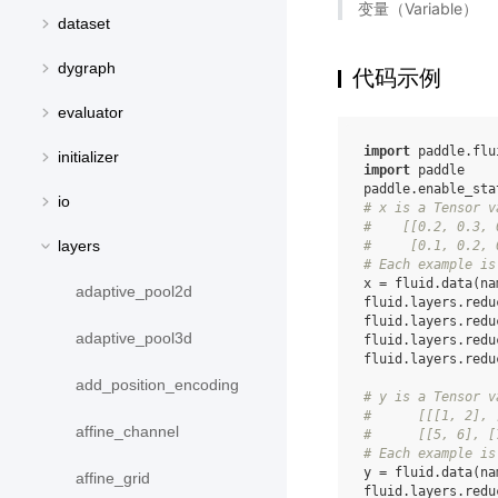
变量（Variable）
dataset
dygraph
代码示例
evaluator
import
paddle.flu
initializer
import
paddle
paddle
.
enable_sta
io
# x is a Tensor v
#    [[0.2, 0.3, 
layers
#     [0.1, 0.2, 
# Each example is
x
=
fluid
.
data
(
na
adaptive_pool2d
fluid
.
layers
.
redu
fluid
.
layers
.
redu
adaptive_pool3d
fluid
.
layers
.
redu
fluid
.
layers
.
redu
add_position_encoding
# y is a Tensor v
#      [[[1, 2], 
affine_channel
#      [[5, 6], [
# Each example is
y
=
fluid
.
data
(
na
affine_grid
fluid
.
layers
.
redu