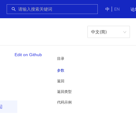
中
|
EN
论
中文(简)
Edit on Github
目录
参数
返回
返回类型
代码示例
]