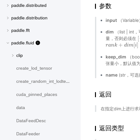
参数
paddle.distributed
paddle.distribution
input
（Variabl
paddle.fft
dim
（list |
[
量，否则必须在
[
paddle.fluid
+
[
]
r
r
a
a
n
n
k
k
+
d
i
m
d
[
i
i
]
m
i
clip
keep_dim
（boo
张量小，默认值为F
create_lod_tensor
name
(str，可
create_random_int_lodtensor
返回
cuda_pinned_places
data
在指定dim上进行求
DataFeedDesc
返回类型
DataFeeder