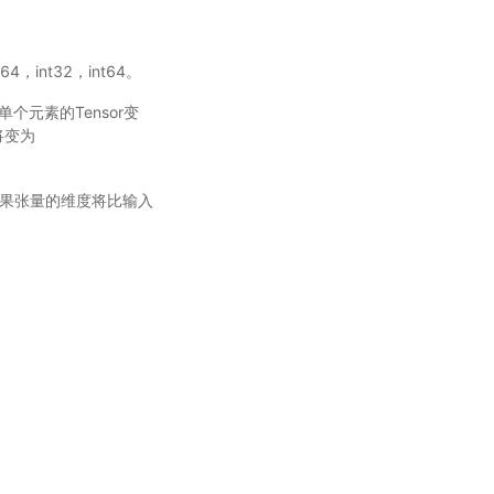
64，int32，int64。
单个元素的Tensor变
将变为
否则结果张量的维度将比输入