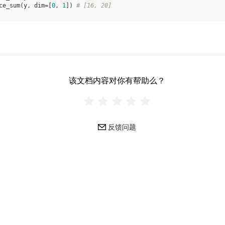
ce_sum
(
y
,
dim
=
[
0
,
1
])
# [16, 20]
该文档内容对你有帮助么？
反馈问题