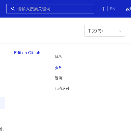
中
|
EN
论
中文(简)
Edit on Github
目录
参数
返回
代码示例
维。