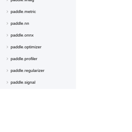
paddle.metric
paddle.nn
paddle.onnx
paddle.optimizer
paddle.profiler
paddle.regularizer
paddle.signal
paddle.sparse
paddle.static
产品
资源
paddle.sysconfig
paddle.text