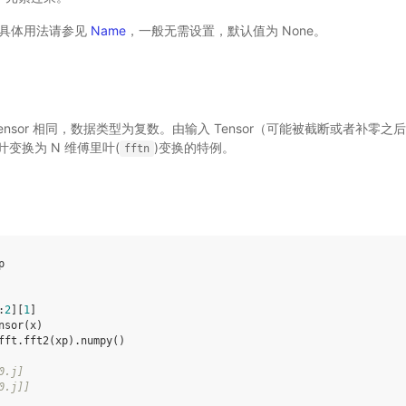
 - 具体用法请参见
Name
，一般无需设置，默认值为 None。
 Tensor 相同，数据类型为复数。由输入 Tensor（可能被截断或者补零
变换为 N 维傅里叶(
)变换的特例。
fftn
p
:
2
][
1
]
nsor
(
x
)
fft
.
fft2
(
xp
)
.
numpy
()
0.j]
0.j]]