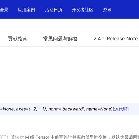
全景
应用案例
活动日历
开发者社区
资讯
贡献指南
常见问题与解答
2.4.1 Release Note
=
None
,
axes
=
(-
2,
-
1)
,
norm
=
'backward'
,
name
=
None
)
[源代码]
FT）算法对 M 维 Tensor 中的两维计算离散傅里叶变换，默认为最后两