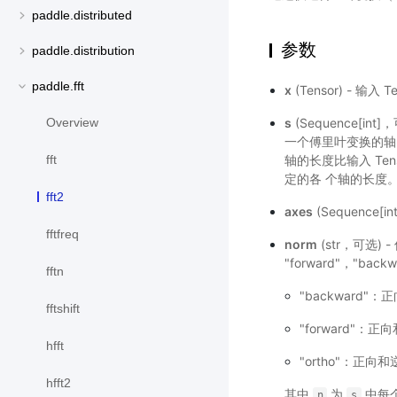
paddle.distributed
参数
paddle.distribution
paddle.fft
x
(Tensor) - 输
s
(Sequence[i
Overview
一个傅里叶变换的
轴的长度比输入 Te
fft
定的各 个轴的长度
fft2
axes
(Sequenc
fftfreq
norm
(str，可选
"forward"，"ba
fftn
"backward
fftshift
"forward"
hfft
"ortho"：正
hfft2
其中
为
中每
n
s