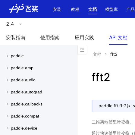
\u200E
安装
教程
文档
模型库
产品
2.4
安装指南
使用指南
应用实践
API 文档
文档
fft2
paddle
paddle.amp
fft2
paddle.audio
paddle.autograd
paddle.callbacks
paddle.fft.
fft2
(
x
,
s
paddle.compat
二维离散傅里叶变换。
paddle.device
通过快速傅里叶变换（F