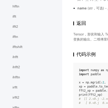
hfftn
name
(str，可选)
ifft
返回
ifft2
Tensor，形状和输入
ifftn
变换的输出。二维傅里叶
ifftshift
代码示例
ihfft
ihfft2
import
numpy
as
n
import
paddle
ihfftn
x
=
np
.
mgrid
[:
2
,
xp
=
paddle
.
to_te
irfft
fft2_xp
=
paddle
.
print
(
fft2_xp
)
irfft2
#  [[ 2.+0.j -2.+
#   [ 0.+0.j  0.+
irfftn