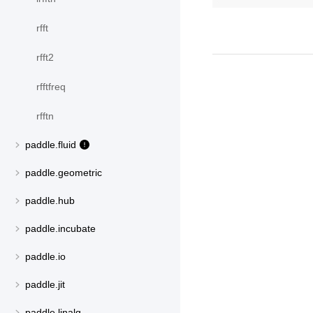
rfft
rfft2
rfftfreq
rfftn
paddle.fluid
paddle.geometric
paddle.hub
paddle.incubate
paddle.io
paddle.jit
paddle.linalg