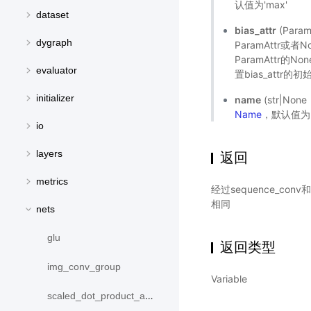
认值为'max'
dataset
bias_attr
(Para
dygraph
ParamAttr
ParamAttr的No
evaluator
置bias_att
initializer
name
(str|N
Name
，默认值为N
io
layers
返回
metrics
经过sequence_co
相同
nets
glu
返回类型
img_conv_group
Variable
scaled_dot_product_attention