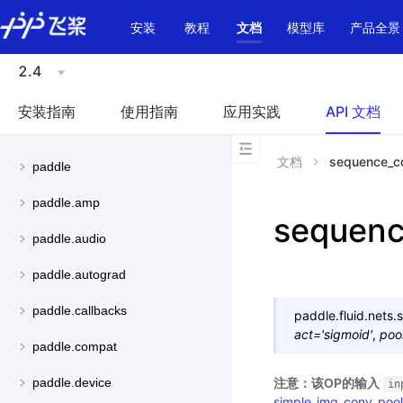
\u200E
安装
教程
文档
模型库
产品全景
2.4
安装指南
使用指南
应用实践
API 文档
文档
sequence_c
paddle
paddle.amp
sequenc
paddle.audio
paddle.autograd
paddle.callbacks
paddle.fluid.nets.
act
=
'sigmoid'
,
poo
paddle.compat
注意：该OP的输入
paddle.device
in
simple_img_conv_pool