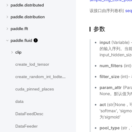
paddle.distributed
该接口由序列卷积(
se
paddle.distribution
参数
paddle.fft
paddle.fluid
input
(Variabl
的输入序列。当前输
clip
input_hidden_
create_lod_tensor
num_filters
(in
filter_size
(int
create_random_int_lodtensor
param_attr
(Pa
cuda_pinned_places
None。默认值为N
data
act
(str|None
'softmax',
DataFeedDesc
为'sigmoid'
DataFeeder
pool_type
(str