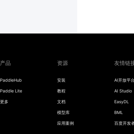
产品
资源
友情链
PaddleHub
安装
AI开放平
Paddle Lite
教程
AI Studio
更多
文档
EasyDL
模型库
BML
应用案例
百度开发