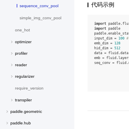
代码示例
sequence_conv_pool
simple_img_conv_pool
import
paddle.flu
import
paddle
one_hot
paddle
.
enable_sta
input_dim
=
100
#
optimizer
emb_dim
=
128
hid_dim
=
512
data
=
fluid
.
data
profiler
emb
=
fluid
.
layer
seq_conv
=
fluid
.
reader
regularizer
require_version
transpiler
paddle.geometric
paddle.hub