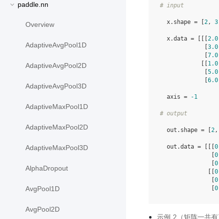
paddle.nn
# input
  x.shape = [
2
, 
3
Overview
  x.data = [[[
2.0
AdaptiveAvgPool1D
             [
3.0
             [
7.0
            [[
1.0
AdaptiveAvgPool2D
             [
5.0
             [
6.0
AdaptiveAvgPool3D
  axis = 
-1
AdaptiveMaxPool1D
# output
AdaptiveMaxPool2D
  out.shape = [
2
,
  out.data = [[[
0
AdaptiveMaxPool3D
               [
0
               [
0
AlphaDropout
              [[
0
               [
0
               [
0
AvgPool1D
AvgPool2D
示例 2（矩阵一共有三