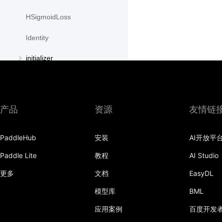
HSigmoidLoss
Identity
initializer
InstanceNorm1D
InstanceNorm2D
产品
资源
友情链
InstanceNorm3D
PaddleHub
安装
AI开放平
KLDivLoss
Paddle Lite
教程
AI Studio
L1Loss
更多
文档
EasyDL
Layer
模型库
BML
LayerDict
应用案例
百度开发