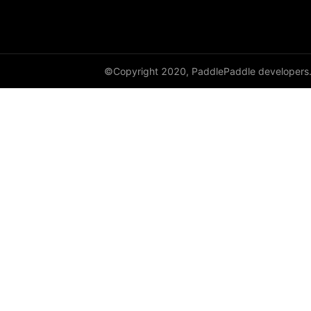
LayerList
LayerNorm
LeakyReLU
©Copyright 2020, PaddlePaddle developers
Linear
LocalResponseNorm
LogSigmoid
LogSoftmax
LSTM
LSTMCell
MarginRankingLoss
Maxout