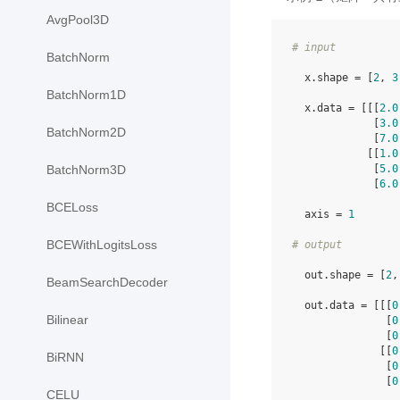
AvgPool3D
# input
BatchNorm
  x.shape = [
2
, 
3
BatchNorm1D
  x.data = [[[
2.0
             [
3.0
BatchNorm2D
             [
7.0
            [[
1.0
             [
5.0
BatchNorm3D
             [
6.0
BCELoss
  axis = 
1
BCEWithLogitsLoss
# output
  out.shape = [
2
,
BeamSearchDecoder
  out.data = [[[
0
Bilinear
               [
0
               [
0
              [[
0
BiRNN
               [
0
               [
0
CELU