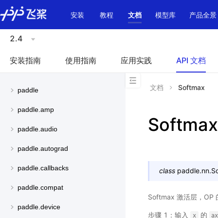
\u200E
安装
教程
文档
模型库
产品全景
2.4
安装指南
使用指南
应用实践
API 文档
文档
Softmax
paddle
paddle.amp
Softmax
paddle.audio
paddle.autograd
paddle.callbacks
class
paddle.nn.
S
paddle.compat
Softmax 激活层，O
paddle.device
步骤 1：输入
的
x
a