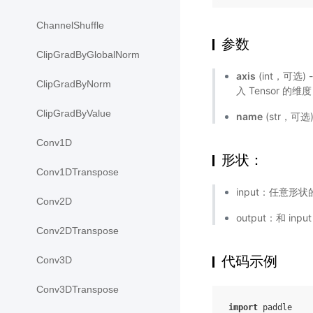
ChannelShuffle
参数
ClipGradByGlobalNorm
axis
(int，可选)
ClipGradByNorm
入 Tensor 的维
ClipGradByValue
name
(str，可
Conv1D
形状：
Conv1DTranspose
input：任意形状的
Conv2D
output：和 inp
Conv2DTranspose
代码示例
Conv3D
Conv3DTranspose
import
paddle