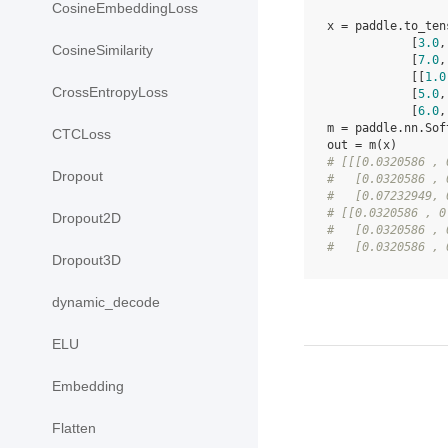
CosineEmbeddingLoss
x
=
paddle
.
to_ten
[
3.0
,
CosineSimilarity
[
7.0
,
[[
1.0
CrossEntropyLoss
[
5.0
,
[
6.0
,
m
=
paddle
.
nn
.
Sof
CTCLoss
out
=
m
(
x
)
# [[[0.0320586 , 
Dropout
#   [0.0320586 , 
#   [0.07232949, 
# [[0.0320586 , 0
Dropout2D
#   [0.0320586 , 
#   [0.0320586 , 
Dropout3D
dynamic_decode
ELU
Embedding
Flatten