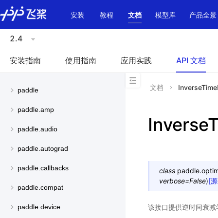
\u200E
安装
教程
文档
模型库
产品全景
2.4
安装指南
使用指南
应用实践
API 文档
文档
InverseTim
paddle
paddle.amp
Inverse
paddle.audio
paddle.autograd
paddle.callbacks
class
paddle.optimi
verbose
=
False
)
[
paddle.compat
该接口提供逆时间衰减
paddle.device