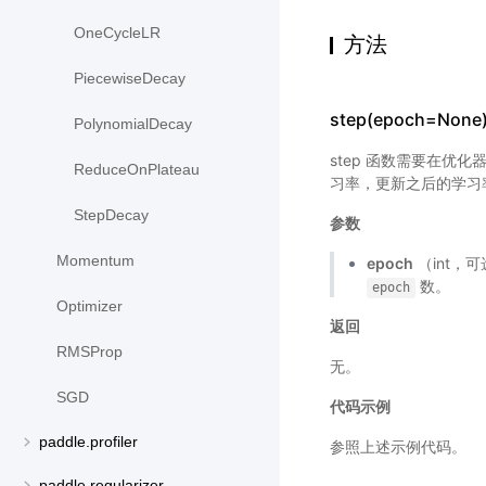
OneCycleLR
方法
PiecewiseDecay
step(epoch=None
PolynomialDecay
step 函数需要在优化
ReduceOnPlateau
习率，更新之后的学习
StepDecay
参数
Momentum
epoch
（int，可
数。
epoch
Optimizer
返回
RMSProp
无。
SGD
代码示例
paddle.profiler
参照上述示例代码。
paddle.regularizer