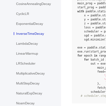
main_prog
=
paddl
CosineAnnealingDecay
start_prog
=
padd
with
paddle
.
stati
CyclicLR
x
=
paddle
.
st
y
=
paddle
.
st
z
=
paddle
.
st
ExponentialDecay
loss
=
paddle
scheduler
=
p
InverseTimeDecay
sgd
=
paddle
.
sgd
.
minimize
(
LambdaDecay
exe
=
paddle
.
stat
exe
.
run
(
start_pro
LinearWarmup
for
epoch
in
rang
for
batch_id
LRScheduler
out
=
exe
main_
feed
=
MultiplicativeDecay
'
'
MultiStepDecay
},
fetch
scheduler
NaturalExpDecay
# scheduler.ste
NoamDecay