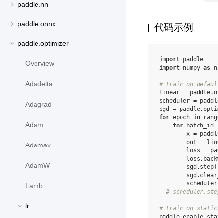
paddle.nn
paddle.onnx
代码示例
paddle.optimizer
import
paddle
Overview
import
numpy
as
n
Adadelta
# train on defaul
linear
=
paddle
.
n
scheduler
=
paddl
Adagrad
sgd
=
paddle
.
opti
for
epoch
in
rang
Adam
for
batch_id
x
=
paddl
out
=
lin
Adamax
loss
=
pa
loss
.
back
AdamW
sgd
.
step
(
sgd
.
clear
scheduler
Lamb
# scheduler.ste
lr
# train on static
paddle
.
enable_sta