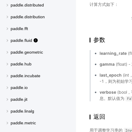
计算方式如下：
paddle.distributed
paddle.distribution
paddle.fft
参数
paddle.fluid
paddle.geometric
learning_rate
(f
gamma
(float)
paddle.hub
last_epoch
(in
paddle.incubate
-1，则为初始学
paddle.io
verbose
(bool
息。默认值为
Fa
paddle.jit
paddle.linalg
返回
paddle.metric
用于调整学习率的
Inv