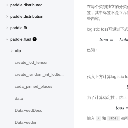
paddle.distributed
在每个类别独立的分类
签，其中标签不是互斥
paddle.distribution
些内容。
paddle.fft
logistic loss可通过
=
−
paddle.fluid
l
o
s
s
L
l
o
a
s
s
b
已知：
clip
create_lod_tensor
create_random_int_lodtensor
代入上方计算logistic 
cuda_pinned_places
l
为了计算稳定性，防止
data
l
o
s
s
DataFeedDesc
输入
和
都可
X
label
DataFeeder