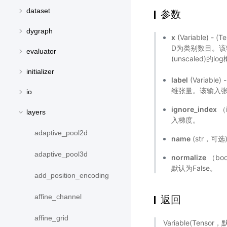
dataset
参数
dygraph
x
(Variable) 
D为类别数目。该输
evaluator
(unscaled)的
initializer
label
(Variable)
维张量。该输入张
io
ignore_index
（
layers
入梯度。
adaptive_pool2d
name
(str，可
adaptive_pool3d
normalize
（bo
默认为False。
add_position_encoding
affine_channel
返回
affine_grid
Variable(Tens