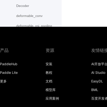
Decoder
deformable_conv
deformable_roi_pooling
density_prior_box
detection_output
产品
资源
友情链
diag
PaddleHub
安装
AI开放平
distribute_fpn_proposals
Paddle Lite
教程
AI Studio
double_buffer
更多
文档
EasyDL
dropout
模型库
BML
dynamic_gru
应用案例
百度开发
dynamic_lstm