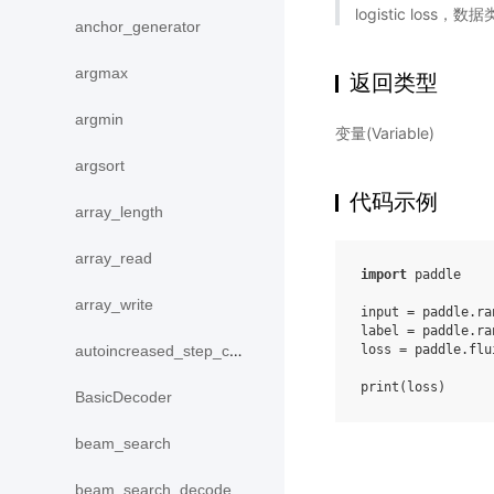
logistic loss，数
anchor_generator
argmax
返回类型
argmin
变量(Variable)
argsort
代码示例
array_length
array_read
import
paddle
array_write
input
=
paddle
.
ra
label
=
paddle
.
ra
loss
=
paddle
.
flu
autoincreased_step_counter
print
(
loss
)
BasicDecoder
beam_search
beam_search_decode