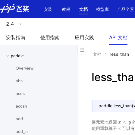
\u200E
安装
教程
文档
模型库
产品全景
2.4
安装指南
使用指南
应用实践
API 文档
文档
less_than
paddle
Overview
less_th
abs
acos
paddle.
less_than
(
acosh
add
<
逐元素地返回
的
x
x
<
y
y
使用重载算子
<
可以有
add_n