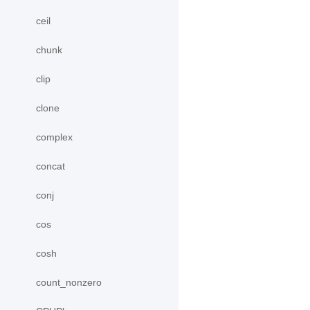
ceil
chunk
clip
clone
complex
concat
conj
cos
cosh
count_nonzero