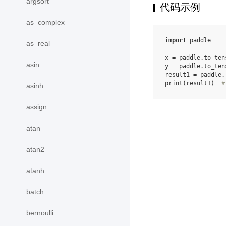
argsort
代码示例
as_complex
import
paddle
as_real
x
=
paddle
.
to_ten
asin
y
=
paddle
.
to_ten
result1
=
paddle
.
print
(
result1
)
#
asinh
assign
atan
atan2
atanh
batch
bernoulli