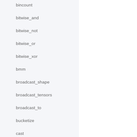
bincount
bitwise_and
bitwise_not
bitwise_or
bitwise_xor
bmm
broadcast_shape
broadcast_tensors
broadcast_to
bucketize
cast