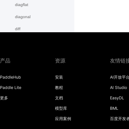
diagflat
diagonal
diff
digamma
disable_signal_handler
产品
资源
友情链
disable_static
PaddleHub
安装
AI开放平
dist
Paddle Lite
教程
AI Studio
divide
更多
文档
EasyDL
dot
模型库
BML
einsum
应用案例
百度开发
empty