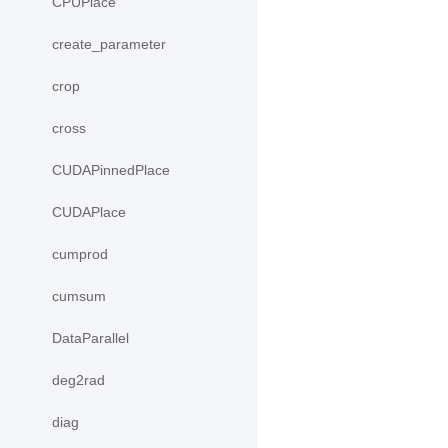
CPUPlace
create_parameter
crop
cross
CUDAPinnedPlace
CUDAPlace
cumprod
cumsum
DataParallel
deg2rad
diag