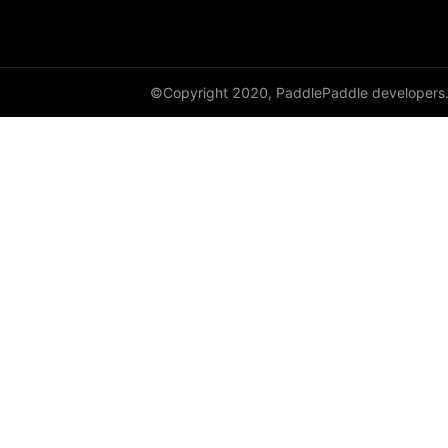
empty_like
enable_static
©Copyright 2020, PaddlePaddle developers
equal
equal_all
erf
erfinv
erfinv_
exp
expand
expand_as