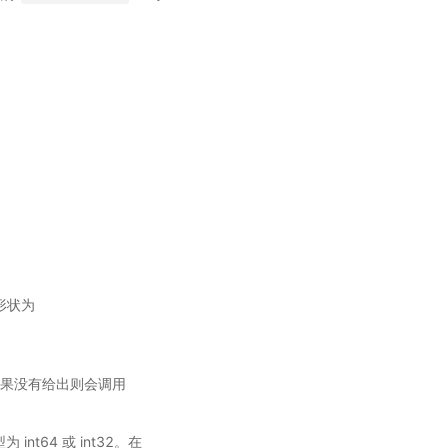
的形状为
的），如果没有给出则会调用
int64 或 int32。在