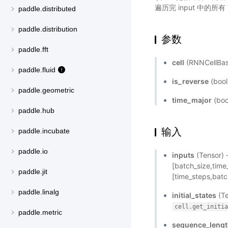
遍历完 input 中的所有 
paddle.distributed
paddle.distribution
参数
paddle.fft
cell
(RNNCellB
paddle.fluid
is_reverse
(boo
paddle.geometric
time_major
(bo
paddle.hub
输入
paddle.incubate
paddle.io
inputs
(Tensor
[batch_size,ti
paddle.jit
[time_steps,batc
paddle.linalg
initial_states
(T
cell.get_initi
paddle.metric
sequence_leng