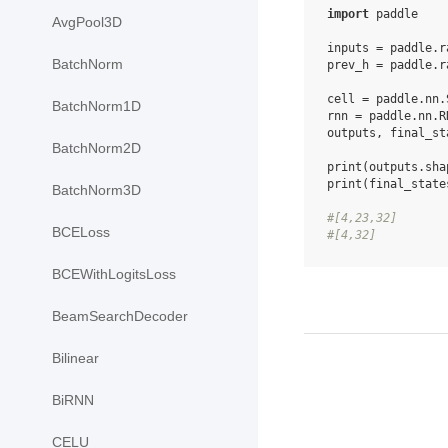
import
paddle
AvgPool3D
inputs
=
paddle
.
r
BatchNorm
prev_h
=
paddle
.
r
cell
=
paddle
.
nn
.
BatchNorm1D
rnn
=
paddle
.
nn
.
R
outputs
,
final_st
BatchNorm2D
print
(
outputs
.
sha
print
(
final_state
BatchNorm3D
#[4,23,32]
BCELoss
#[4,32]
BCEWithLogitsLoss
BeamSearchDecoder
Bilinear
BiRNN
CELU