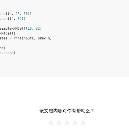
and
((
4
,
23
,
16
))
andn
((
4
,
32
))
SimpleRNNCell
(
16
,
32
)
NN
(
cell
)
ates
=
rnn
(
inputs
,
prev_h
)
pe
)
s
.
shape
)
该文档内容对你有帮助么？