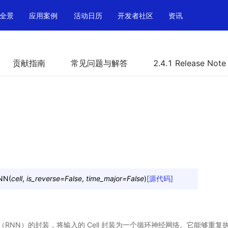
全景
应用案例
活动日历
开发者社区
资讯
贡献指南
常见问题与解答
2.4.1 Release Note
NN
(
cell
,
is_reverse
=
False
,
time_major
=
False
)
[源代码]
络（RNN）的封装，将输入的 Cell 封装为一个循环神经网络。它能够重复