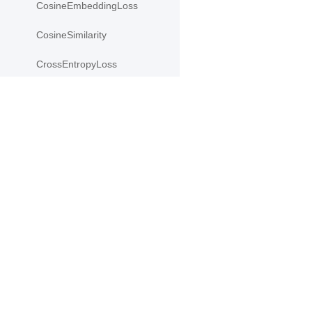
CosineEmbeddingLoss
CosineSimilarity
CrossEntropyLoss
CTCLoss
Dropout
产品
资源
Dropout2D
Dropout3D
PaddleHub
安装
Paddle Lite
教程
dynamic_decode
更多
文档
ELU
模型库
Embedding
应用案例
Flatten