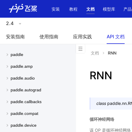
\u200E
安装
教程
文档
模型库
产品
2.4
安装指南
使用指南
应用实践
API 文档
文档
RNN
paddle
paddle.amp
RNN
paddle.audio
paddle.autograd
paddle.callbacks
class
paddle.nn.
R
paddle.compat
循环神经网络
paddle.device
该 OP 是循环神经网