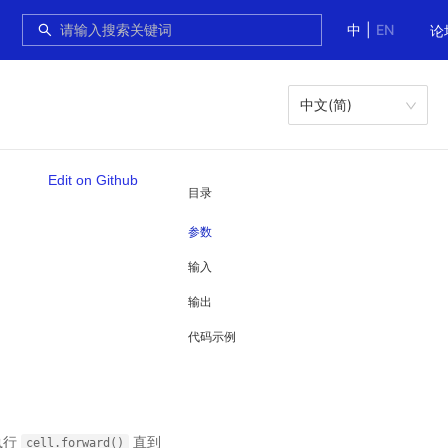
中
|
EN
论
中文(简)
Edit on Github
目录
参数
输入
输出
代码示例
执行
直到
cell.forward()