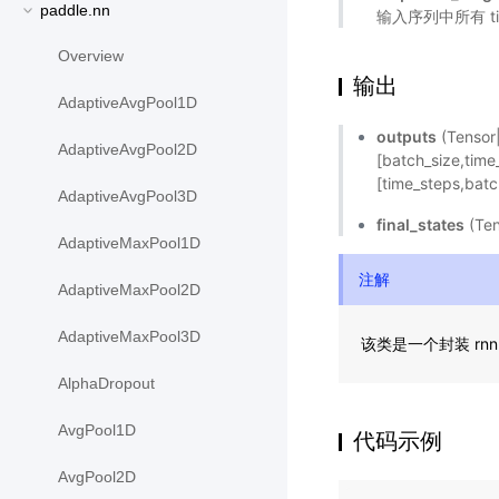
paddle.nn
输入序列中所有 ti
Overview
输出
AdaptiveAvgPool1D
outputs
(Tensor
AdaptiveAvgPool2D
[batch_size,ti
[time_steps,bat
AdaptiveAvgPool3D
final_states
(Te
AdaptiveMaxPool1D
注解
AdaptiveMaxPool2D
AdaptiveMaxPool3D
该类是一个封装 rnn c
AlphaDropout
AvgPool1D
代码示例
AvgPool2D