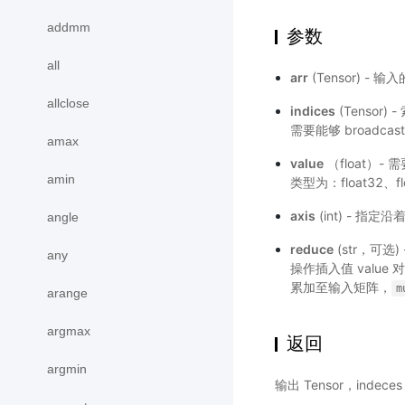
addmm
参数
all
arr
(Tensor) - 
allclose
indices
(Tensor
需要能够 broadcas
amax
value
（float）-
amin
类型为：float32、fl
axis
(int) - 
angle
reduce
(str，可选
any
操作插入值 value
累加至输入矩阵，
m
arange
argmax
返回
argmin
输出 Tensor，inde