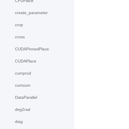
CPUPlace
create_parameter
crop
cross
CUDAPinnedPlace
CUDAPlace
cumprod
cumsum
DataParallel
deg2rad
diag