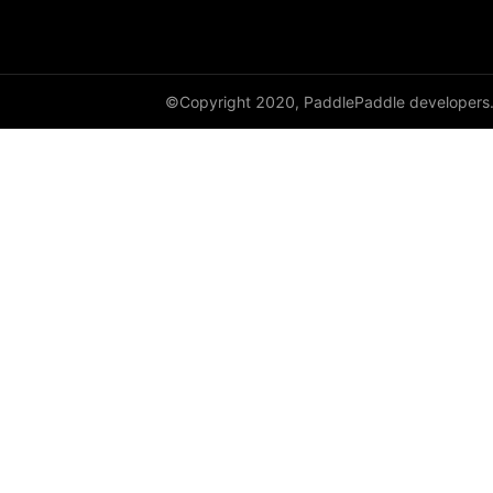
empty_like
enable_static
©Copyright 2020, PaddlePaddle developers
equal
equal_all
erf
erfinv
erfinv_
exp
expand
expand_as