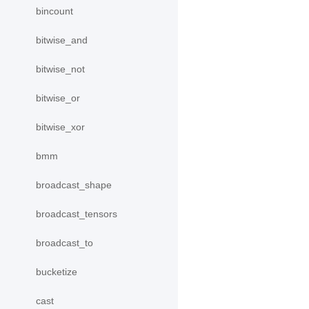
bincount
bitwise_and
bitwise_not
bitwise_or
bitwise_xor
bmm
broadcast_shape
broadcast_tensors
broadcast_to
bucketize
cast