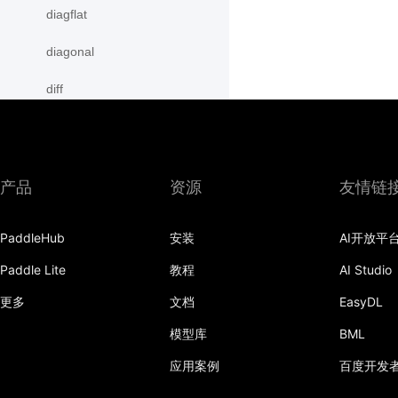
diagflat
diagonal
diff
digamma
disable_signal_handler
产品
资源
友情链
disable_static
PaddleHub
安装
AI开放平
dist
Paddle Lite
教程
AI Studio
divide
更多
文档
EasyDL
dot
模型库
BML
einsum
应用案例
百度开发
empty