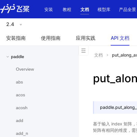
\u200E
安装
教程
文档
模型库
产品全景
2.4
安装指南
使用指南
应用实践
API 文档
文档
put_along_a
paddle
Overview
put_alo
abs
acos
paddle.
put_along_
acosh
add
基于输入 index 矩阵，将
矩阵有相同的维度，需要能够
add_n