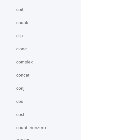
ceil
chunk
clip
clone
complex
concat
conj
cos
cosh
count_nonzero