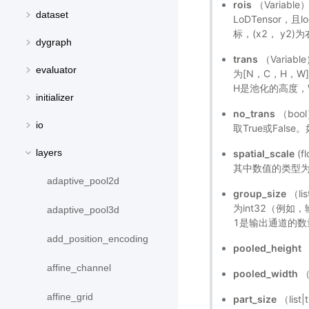
rois
（Variabl
dataset
LoDTensor，且
标，(x2， y2
dygraph
trans
（Variab
evaluator
为[N，C，H，
H是池化的高度，
initializer
no_trans
（boo
io
取True或Fals
layers
spatial_scale
(
其中数值的类型为f
adaptive_pool2d
group_size
（li
为int32（例如，
adaptive_pool3d
1是输出通道的数
add_position_encoding
pooled_height
affine_channel
pooled_width
（
affine_grid
part_size
（lis