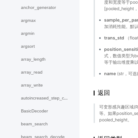
度和宽度等于poole
anchor_generator
[pooled_height
sample_per_par
argmax
加消耗性能。默认
argmin
trans_std
（fl
argsort
position_sensit
式，数值类型为bo
array_length
等于输出维度乘以poo
array_read
name
(str，可
array_write
返回
autoincreased_step_counter
可变形感兴趣区域(ROI
BasicDecoder
等。如果position_
pooled_height。
beam_search
beam_search_decode