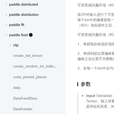
paddle.distributed
可变形感兴趣区域（RO
该OP对输入进行了可形
paddle.distribution
每个bin中的像素获
paddle.fft
（ROI）池化操作之
可变形感兴趣区域（R
paddle.fluid
1、将获取的候选区域
clip
2、将得到的位置偏移
create_lod_tensor
偏移之后位置不为整数
create_random_int_lodtensor
3、在每一个bin中
cuda_pinned_places
参数
data
input
(Variab
DataFeedDesc
Tensor。输
是特征的高度，
DataFeeder