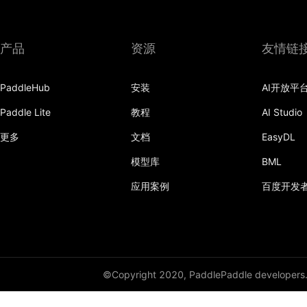
elementwise_sub
elu
产品
资源
友情链
embedding
PaddleHub
安装
AI开放平
equal
Paddle Lite
教程
AI Studio
expand
更多
文档
EasyDL
expand_as
模型库
BML
exponential_decay
应用案例
百度开发
eye
fc
fill_constant
©Copyright 2020, PaddlePaddle developers
filter_by_instag