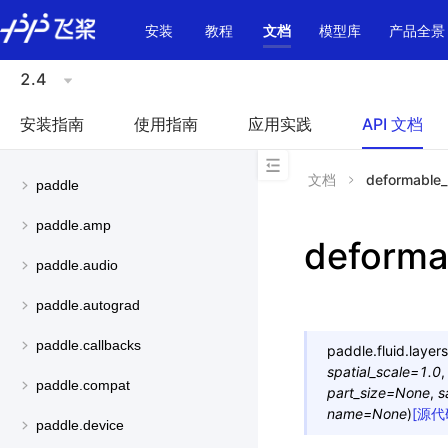
\u200E
安装
教程
文档
模型库
产品全景
2.4
安装指南
使用指南
应用实践
API 文档
文档
deformable_
paddle
paddle.amp
deforma
paddle.audio
paddle.autograd
paddle.callbacks
paddle.fluid.layers
spatial_scale
=
1.0
paddle.compat
part_size
=
None
,
s
name
=
None
)
[源代
paddle.device