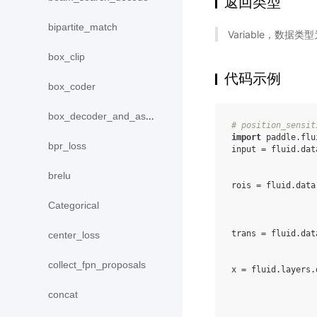
返回类型
bipartite_match
Variable，数据类型为
box_clip
代码示例
box_coder
box_decoder_and_assign
# position_sensit
import
paddle.flu
bpr_loss
input
=
fluid
.
dat
brelu
rois
=
fluid
.
data
Categorical
trans
=
fluid
.
dat
center_loss
collect_fpn_proposals
x
=
fluid
.
layers
.
concat