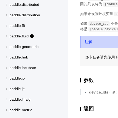
回的列表将为
[paddle
paddle.distributed
如果未设置环境变量
F
paddle.distribution
如果
不
device_ids
paddle.fft
将是
[paddle.device.
paddle.fluid
注解
paddle.geometric
多卡任务请先使用 FLA
paddle.hub
paddle.incubate
paddle.io
参数
paddle.jit
device_ids
(lis
paddle.linalg
返回
paddle.metric