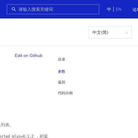
中
|
EN
论
中文(简)
Edit on Github
目录
参数
返回
代码示例
象列表。
，则返
ected_mlus=0,1,2