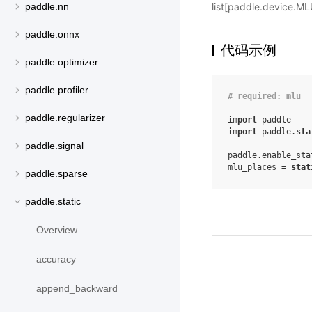
list[paddle.device
paddle.nn
paddle.onnx
代码示例
paddle.optimizer
paddle.profiler
# required: mlu
paddle.regularizer
import
paddle
import
paddle.
sta
paddle.signal
paddle
.
enable_sta
mlu_places
=
stat
paddle.sparse
paddle.static
Overview
accuracy
append_backward