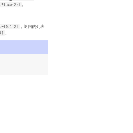
。
UPlace(2)]
，返回的列表
d=[0,1,2]
。
)]