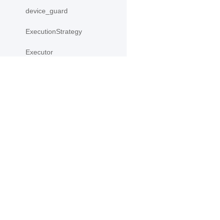
device_guard
ExecutionStrategy
Executor
ExponentialMovingAverage
global_scope
产品
资源
gradients
PaddleHub
安装
InputSpec
Paddle Lite
教程
ipu_shard_guard
更多
文档
IpuCompiledProgram
模型库
IpuStrategy
应用案例
load