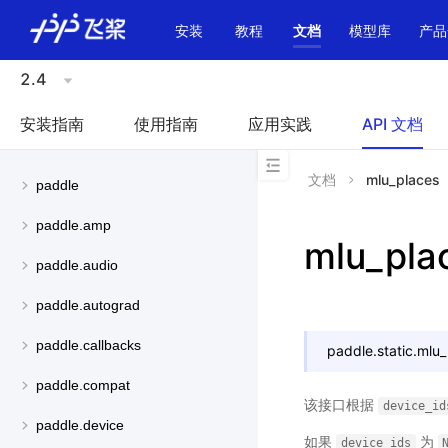
\u200E
安装
教程
文档
模型库
产品
2.4
安装指南
使用指南
应用实践
API 文档
文档
mlu_places
paddle
paddle.amp
mlu_pla
paddle.audio
paddle.autograd
paddle.callbacks
paddle.static.
mlu_
paddle.compat
该接口根据
device_id
paddle.device
如果
为
device_ids