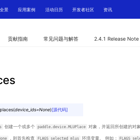
全景
应用案例
活动日历
开发者社区
资讯
贡献指南
常见问题与解答
2.4.1 Release Note
ces
places
(
device_ids
=
None
)
[源代码]
创建一个或多个
对象，并返回所创建的对
s
paddle.device.MLUPlace
，则首先检查
环境变量。 例如：
None
FLAGS_selected_mlus
FLAGS_sel