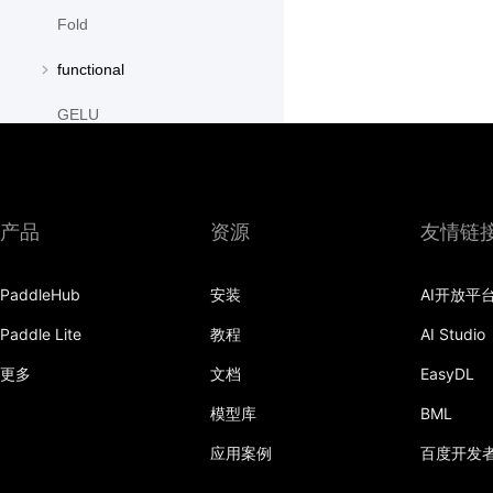
Fold
functional
GELU
GroupNorm
GRU
产品
资源
友情链
GRUCell
PaddleHub
安装
AI开放平
Hardshrink
Paddle Lite
教程
AI Studio
Hardsigmoid
更多
文档
EasyDL
Hardswish
模型库
BML
Hardtanh
应用案例
百度开发
HingeEmbeddingLoss