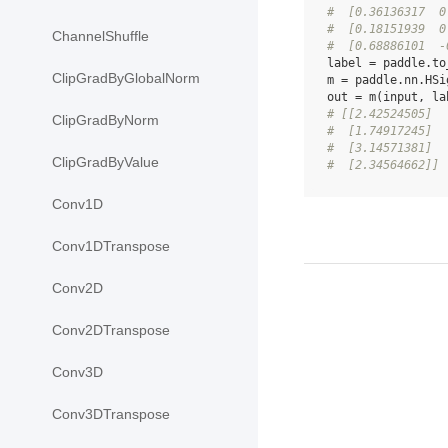
#  [0.36136317  0
#  [0.18151939  0
ChannelShuffle
#  [0.68886101  -
label
=
paddle
.
to
ClipGradByGlobalNorm
m
=
paddle
.
nn
.
HSi
out
=
m
(
input
,
la
# [[2.42524505]
ClipGradByNorm
#  [1.74917245]
#  [3.14571381]
ClipGradByValue
#  [2.34564662]]
Conv1D
Conv1DTranspose
Conv2D
Conv2DTranspose
Conv3D
Conv3DTranspose