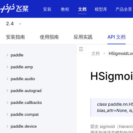
\u200E
安装
教程
文档
模型库
产品全景
2.4
安装指南
使用指南
应用实践
API 文档
文档
HSigmoidLo
paddle
paddle.amp
HSigmo
paddle.audio
paddle.autograd
paddle.callbacks
class
paddle.nn.
H
bias_attr
=
None
,
i
paddle.compat
层次 sigmoid（hie
paddle.device
用于加速语言模型的训