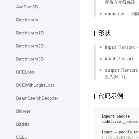
度将会变得稀疏。默
AvgPool3D
name
(str，可
BatchNorm
形状
BatchNorm1D
BatchNorm2D
input
(Tensor)
label
(Tensor):
BatchNorm3D
output
(Tensor)
BCELoss
度为[N, 1]。
BCEWithLogitsLoss
代码示例
BeamSearchDecoder
Bilinear
import
paddle
paddle
.
set_device
BiRNN
input
=
paddle
.
un
CELU
# [[0.56194401  -