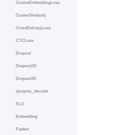
CosineEmbeddingLoss
CosineSimilarity
CrossEntropyLoss
CTCLoss
Dropout
Dropout2D
Dropout3D
dynamic_decode
ELU
Embedding
Flatten