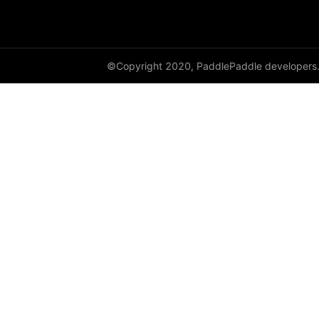
HSigmoidLoss
Identity
©Copyright 2020, PaddlePaddle developers
initializer
InstanceNorm1D
InstanceNorm2D
InstanceNorm3D
KLDivLoss
L1Loss
Layer
LayerDict