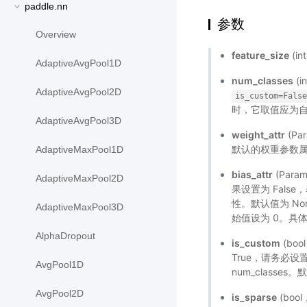
paddle.nn
参数
Overview
feature_size
(i
AdaptiveAvgPool1D
num_classes
(
AdaptiveAvgPool2D
is_custom=Fals
时，它取值应为
AdaptiveAvgPool3D
weight_attr
(P
默认的权重参数
AdaptiveMaxPool1D
bias_attr
(Par
AdaptiveMaxPool2D
果设置为 Fal
性。默认值为 N
AdaptiveMaxPool3D
始值设为 0。具
AlphaDropout
is_custom
(bo
True，请务必设
AvgPool1D
num_classes。
AvgPool2D
is_sparse
(bo