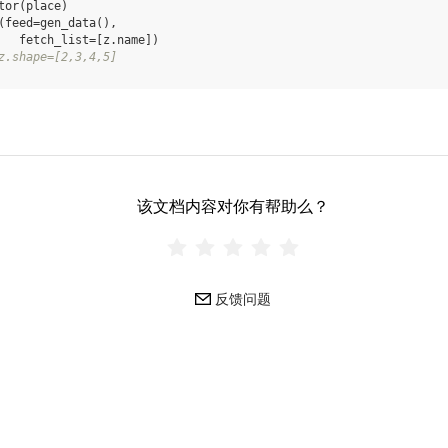
tor
(
place
)
(
feed
=
gen_data
(),
fetch_list
=
[
z
.
name
])
z.shape=[2,3,4,5]
该文档内容对你有帮助么？
反馈问题