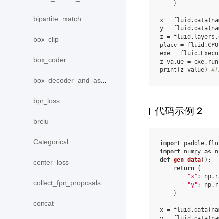
}
bipartite_match
x
=
fluid
.
data
(
na
y
=
fluid
.
data
(
na
z
=
fluid
.
layers
.
box_clip
place
=
fluid
.
CPU
exe
=
fluid
.
Execu
box_coder
z_value
=
exe
.
run
print
(
z_value
)
#[
box_decoder_and_assign
bpr_loss
代码示例 2
brelu
Categorical
import
paddle.flu
import
numpy
as
n
def
gen_data
():
center_loss
return
{
"x"
:
np
.
r
collect_fpn_proposals
"y"
:
np
.
r
}
concat
x
=
fluid
.
data
(
na
y
=
fluid
.
data
(
na