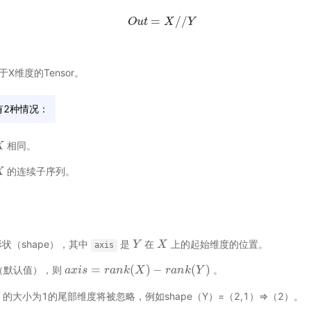
=
/
/
O
u
O
t
u
t
=
X
X
/
/
Y
Y
X维度的Tensor。
有2种情况：
相同。
X
的连续子序列。
X
状（shape），其中
是
在
上的起始维度的位置。
Y
Y
X
X
axis
=
(
)
−
(
)
（默认值），则
。
a
a
x
x
i
i
s
s
=
r
a
n
k
r
(
a
X
n
)
−
k
r
a
X
n
k
(
Y
)
r
a
n
k
Y
的大小为1的尾部维度将被忽略，例如shape（Y）=（2,1）=>（2）。