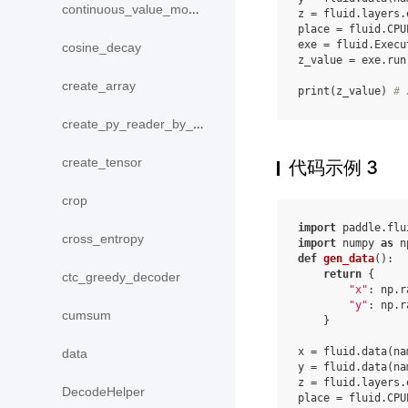
continuous_value_model
z
=
fluid
.
layers
.
place
=
fluid
.
CPU
exe
=
fluid
.
Execu
cosine_decay
z_value
=
exe
.
run
create_array
print
(
z_value
)
# 
create_py_reader_by_data
create_tensor
代码示例 3
crop
import
paddle.flu
cross_entropy
import
numpy
as
n
def
gen_data
():
return
{
ctc_greedy_decoder
"x"
:
np
.
r
"y"
:
np
.
r
cumsum
}
x
=
fluid
.
data
(
na
data
y
=
fluid
.
data
(
na
z
=
fluid
.
layers
.
DecodeHelper
place
=
fluid
.
CPU