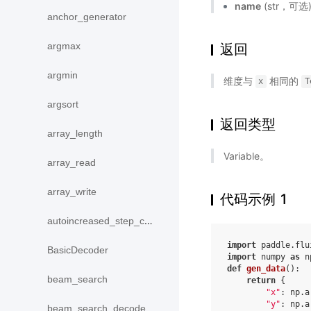
name
(str，可
anchor_generator
argmax
返回
argmin
维度与
相同的
x
T
argsort
返回类型
array_length
Variable。
array_read
array_write
代码示例 1
autoincreased_step_counter
import
paddle.flu
BasicDecoder
import
numpy
as
n
def
gen_data
():
beam_search
return
{
"x"
:
np
.
a
"y"
:
np
.
a
beam_search_decode