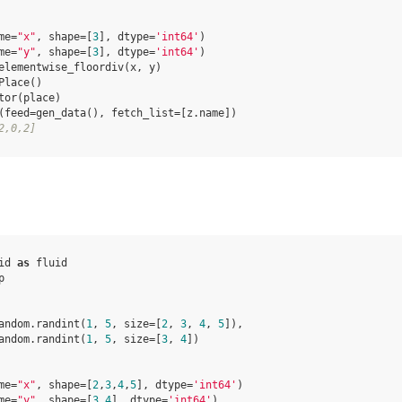
me
=
"x"
,
shape
=
[
3
],
dtype
=
'int64'
)
me
=
"y"
,
shape
=
[
3
],
dtype
=
'int64'
)
elementwise_floordiv
(
x
,
y
)
Place
()
tor
(
place
)
(
feed
=
gen_data
(),
fetch_list
=
[
z
.
name
])
2,0,2]
id
as
fluid
p
andom
.
randint
(
1
,
5
,
size
=
[
2
,
3
,
4
,
5
]),
andom
.
randint
(
1
,
5
,
size
=
[
3
,
4
])
me
=
"x"
,
shape
=
[
2
,
3
,
4
,
5
],
dtype
=
'int64'
)
me
=
"y"
,
shape
=
[
3
,
4
],
dtype
=
'int64'
)