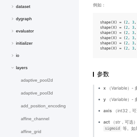
例如：
dataset
dygraph
shape(X) = (
2
, 
3
,
shape(X) = (
2
, 
3
,
evaluator
shape(X) = (
2
, 
3
,
shape(X) = (
2
, 
3
,
initializer
shape(X) = (
2
, 
3
,
shape(X) = (
2
, 
3
,
io
layers
参数
adaptive_pool2d
x
（Variable）-
adaptive_pool3d
y
（Variable）-
add_position_encoding
axis
（int32，
affine_channel
act
（str，可
等。如果
sigmoid
affine_grid