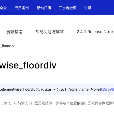
全景
应用案例
活动日历
开发者社区
资讯
贡献指南
常见问题与解答
2.4.1 Release Note
_floordiv
wise_floordiv
.
elementwise_floordiv
(
x
,
y
,
axis
=
-
1
,
act
=
None
,
name
=
None
)
[源代码
子，输入
与输入
逐元素整除，并将各个位置的输出元素保存到返回
x
y