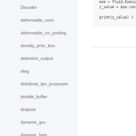
exe
=
fluid
.
Execu
z_value
=
exe
.
run
Decoder
print
(
z_value
)
# 
deformable_conv
deformable_roi_pooling
density_prior_box
detection_output
diag
distribute_fpn_proposals
double_buffer
dropout
dynamic_gru
dynamic_lstm