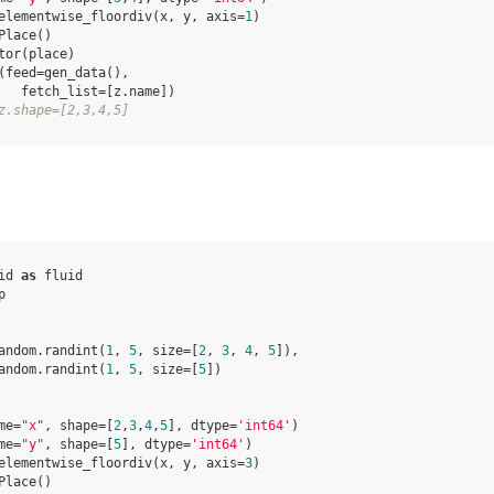
elementwise_floordiv
(
x
,
y
,
axis
=
1
)
Place
()
tor
(
place
)
(
feed
=
gen_data
(),
fetch_list
=
[
z
.
name
])
z.shape=[2,3,4,5]
id
as
fluid
p
andom
.
randint
(
1
,
5
,
size
=
[
2
,
3
,
4
,
5
]),
andom
.
randint
(
1
,
5
,
size
=
[
5
])
me
=
"x"
,
shape
=
[
2
,
3
,
4
,
5
],
dtype
=
'int64'
)
me
=
"y"
,
shape
=
[
5
],
dtype
=
'int64'
)
elementwise_floordiv
(
x
,
y
,
axis
=
3
)
Place
()