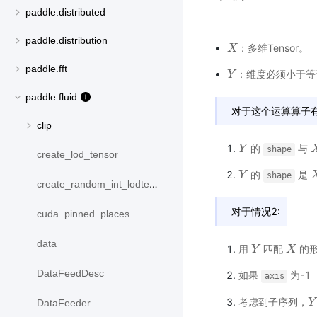
paddle.distributed
paddle.distribution
：多维Tensor。
X
X
paddle.fft
：维度必须小于等于
Y
Y
paddle.fluid
对于这个运算算子
clip
的
与
Y
Y
X
shape
create_lod_tensor
的
是
Y
Y
X
shape
create_random_int_lodtensor
对于情况2:
cuda_pinned_places
data
用
匹配
的形
Y
Y
X
X
DataFeedDesc
如果
为-1
axis
考虑到子序列，
Y
Y
DataFeeder