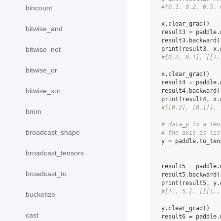
#[0.1, 0.2, 0.5, 
bincount
x
.
clear_grad
()
bitwise_and
result3
=
paddle
.
result3
.
backward
(
print
(
result3
,
x
.
bitwise_not
#[0.2, 0.1], [[1.
bitwise_or
x
.
clear_grad
()
result4
=
paddle
.
bitwise_xor
result4
.
backward
(
print
(
result4
,
x
.
#[[0.2], [0.1]], 
bmm
# data_y is a Ten
broadcast_shape
# the axis is lis
y
=
paddle
.
to_ten
broadcast_tensors
result5
=
paddle
.
broadcast_to
result5
.
backward
(
print
(
result5
,
y
.
#[1., 5.], [[[1.,
bucketize
y
.
clear_grad
()
cast
result6
=
paddle
.