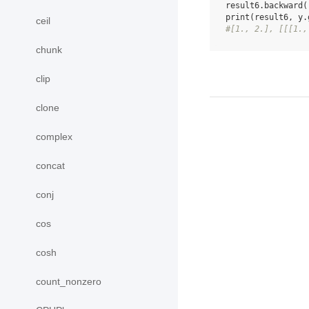
result6
.
backward
(
print
(
result6
,
y
.
ceil
#[1., 2.], [[[1.,
chunk
clip
clone
complex
concat
conj
cos
cosh
count_nonzero