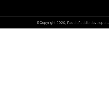
empty_like
enable_static
©Copyright 2020, PaddlePaddle developers
equal
equal_all
erf
erfinv
erfinv_
exp
expand
expand_as