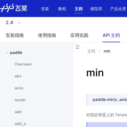
\u200E
安装
教程
文档
模型库
产品全景
2.4
安装指南
使用指南
应用实践
API 文档
文档
min
paddle
Overview
min
abs
acos
paddle.
min
(
x
,
axis
acosh
add
对指定维度上的 Ten
add_n