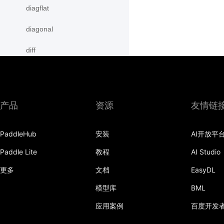
diagflat
diagonal
diff
digamma
disable_signal_handler
产品
资源
友情链
disable_static
PaddleHub
安装
AI开放平
dist
Paddle Lite
教程
AI Studio
divide
更多
文档
EasyDL
dot
模型库
BML
einsum
应用案例
百度开发
empty