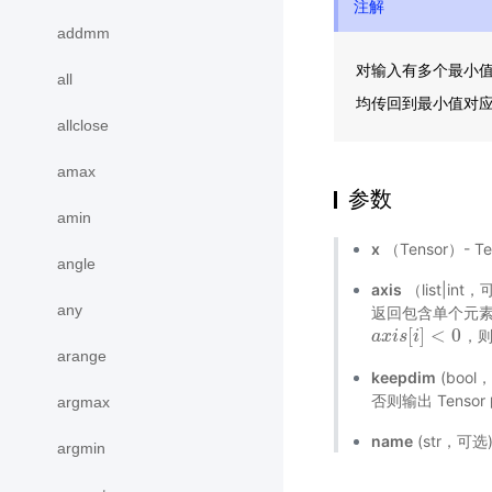
注解
addmm
对输入有多个最小值
all
均传回到最小值对
allclose
amax
参数
amin
x
（Tensor）- T
angle
axis
（list|i
any
返回包含单个元素的
[
]
<
0
，
a
a
x
x
i
i
s
s
[
i
]
i
<
0
arange
keepdim
(bool
否则输出 Tenso
argmax
name
(str，可
argmin