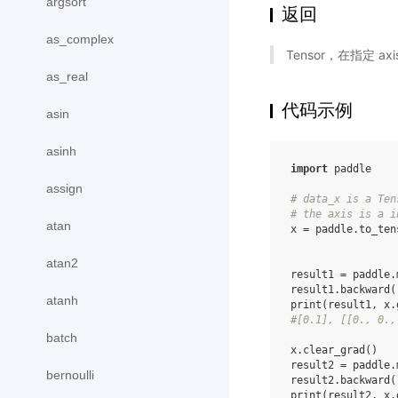
argsort
返回
as_complex
Tensor，在指定 
as_real
代码示例
asin
asinh
import
paddle
assign
# data_x is a Ten
# the axis is a i
atan
x
=
paddle
.
to_ten
atan2
result1
=
paddle
.
result1
.
backward
(
atanh
print
(
result1
,
x
.
#[0.1], [[0., 0.,
batch
x
.
clear_grad
()
result2
=
paddle
.
bernoulli
result2
.
backward
(
print
(
result2
,
x
.