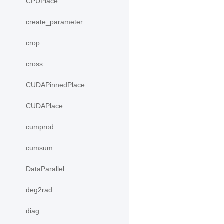
CPUPlace
create_parameter
crop
cross
CUDAPinnedPlace
CUDAPlace
cumprod
cumsum
DataParallel
deg2rad
diag