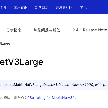
全景
应用案例
活动日历
开发者社区
资讯
贡献指南
常见问题与解答
2.4.1 Release Note
3Large
etV3Large
n.models.
MobileNetV3Large
(
scale
=
1.0
,
num_classes
=
1000
,
with_po
rge 架构模型，来自论文
"Searching for MobileNetV3"
。