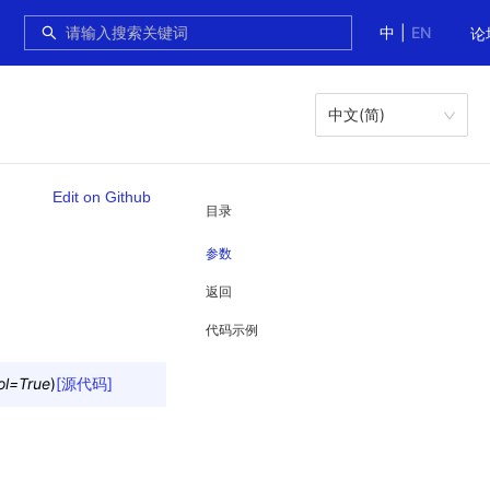
中
|
EN
论
中文(简)
Edit on Github
目录
参数
返回
代码示例
ol
=
True
)
[源代码]