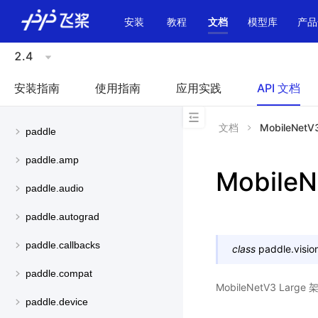
\u200E
安装
教程
文档
模型库
产品
2.4
安装指南
使用指南
应用实践
API 文档
文档
MobileNetV
paddle
paddle.amp
MobileN
paddle.audio
paddle.autograd
paddle.callbacks
class
paddle.visio
paddle.compat
MobileNetV3 La
paddle.device