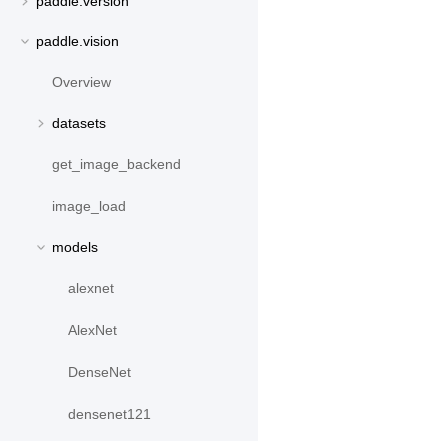
paddle.version
paddle.vision
Overview
datasets
get_image_backend
image_load
models
alexnet
AlexNet
DenseNet
densenet121