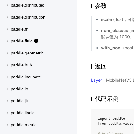
参数
paddle.distributed
paddle.distribution
scale
(float
paddle.fft
num_classes
(
默认值为 1000
paddle.fluid
with_pool
(bo
paddle.geometric
paddle.hub
返回
paddle.incubate
Layer
，MobileNetV
paddle.io
代码示例
paddle.jit
paddle.linalg
import
paddle
from
paddle.visio
paddle.metric
# build model