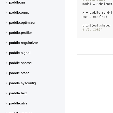
paddle.nn
model
=
MobileNet
paddle.onnx
x
=
paddle
.
rand
([
out
=
model
(
x
)
paddle.optimizer
print
(
out
.
shape
)
# [1, 1000]
paddle.profiler
paddle.regularizer
paddle.signal
paddle.sparse
paddle.static
paddle.sysconfig
paddle.text
paddle.utils