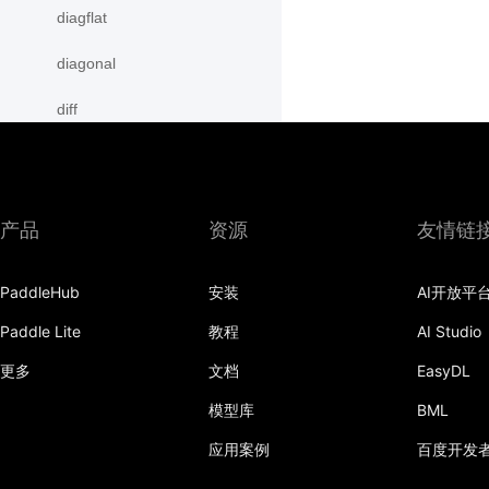
diagflat
diagonal
diff
digamma
disable_signal_handler
产品
资源
友情链
disable_static
PaddleHub
安装
AI开放平
dist
Paddle Lite
教程
AI Studio
divide
更多
文档
EasyDL
dot
模型库
BML
einsum
应用案例
百度开发
empty