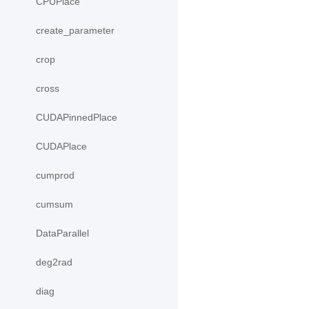
CPUPlace
create_parameter
crop
cross
CUDAPinnedPlace
CUDAPlace
cumprod
cumsum
DataParallel
deg2rad
diag