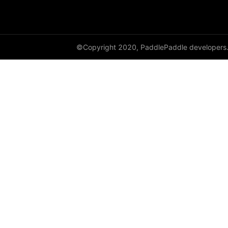
empty_like
enable_static
©Copyright 2020, PaddlePaddle developers
equal
equal_all
erf
erfinv
erfinv_
exp
expand
expand_as