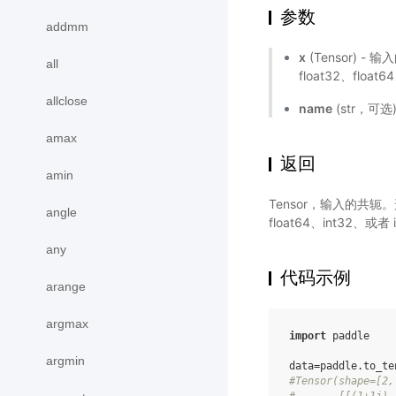
参数
addmm
x
(Tensor) -
all
float32、float6
allclose
name
(str，可
amax
返回
amin
Tensor，输入的共轭。
angle
float64、int32、
any
代码示例
arange
argmax
import
paddle
argmin
data
=
paddle
.
to_te
#Tensor(shape=[2,