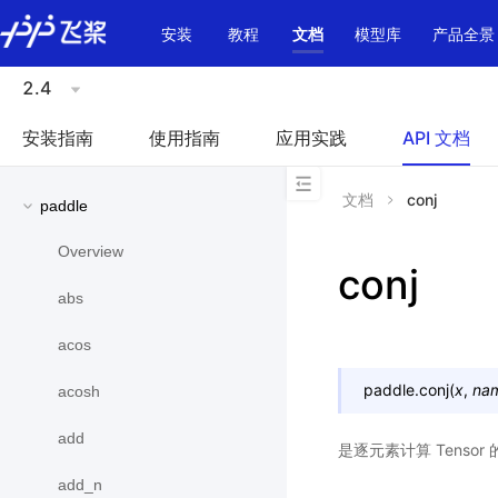
\u200E
安装
教程
文档
模型库
产品全景
2.4
安装指南
使用指南
应用实践
API 文档
文档
conj
paddle
Overview
conj
abs
acos
paddle.
conj
(
x
,
na
acosh
add
是逐元素计算 Tensor
add_n