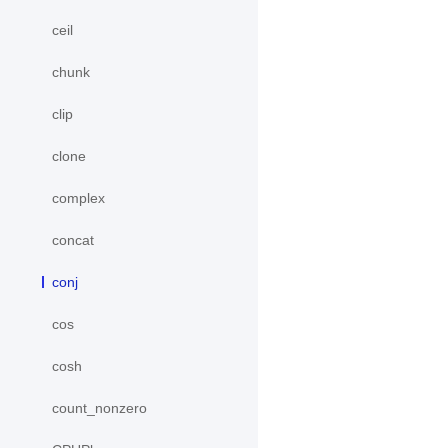
ceil
chunk
clip
clone
complex
concat
conj
cos
cosh
count_nonzero