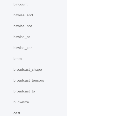
bincount
bitwise_and
bitwise_not
bitwise_or
bitwise_xor
bmm
broadcast_shape
broadcast_tensors
broadcast_to
bucketize
cast