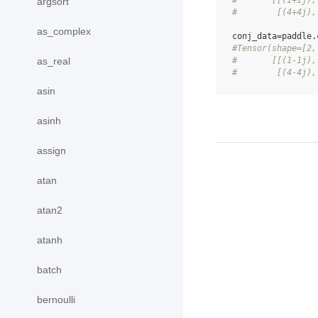
#       [[(1+1j),
argsort
#        [(4+4j),
as_complex
conj_data
=
paddle
.
#Tensor(shape=[2,
as_real
#       [[(1-1j),
#        [(4-4j),
asin
asinh
assign
atan
atan2
atanh
batch
bernoulli