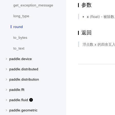
参数
get_exception_message
long_type
x
(float) - 被除
round
返回
to_bytes
浮点数 x 的四舍五
to_text
paddle.device
paddle.distributed
paddle.distribution
paddle.fft
paddle.fluid
paddle.geometric