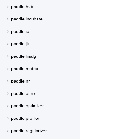
paddle.hub
paddle.incubate
paddle.io
paddle.jit
paddle.linalg
paddle.metric
paddle.nn
paddle.onnx
paddle.optimizer
paddle.profiler
paddle.regularizer