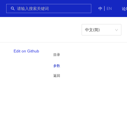
中
|
EN
论
中文(简)
Edit on Github
目录
参数
返回