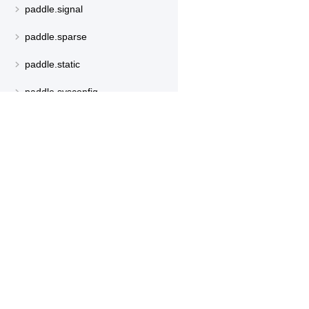
paddle.signal
paddle.sparse
paddle.static
paddle.sysconfig
paddle.text
paddle.utils
产品
资源
paddle.version
PaddleHub
安装
paddle.vision
Paddle Lite
教程
更多
文档
模型库
应用案例