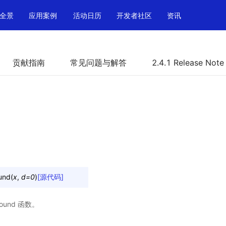
全景
应用案例
活动日历
开发者社区
资讯
贡献指南
常见问题与解答
2.4.1 Release Note
und
(
x
,
d
=
0
)
[源代码]
round 函数。