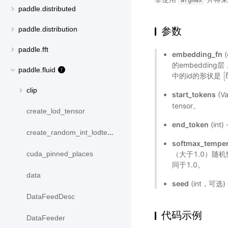
argmax
paddle.distributed
参数
paddle.distribution
paddle.fft
embedding_fn
(
的embedding层
paddle.fluid
[
中的id的形状是
[
clip
start_tokens
(Va
tensor。
create_lod_tensor
end_token
(int
create_random_int_lodtensor
softmax_temper
（大于1.0）随
cuda_pinned_places
同于1.0。
data
seed
(int，可
DataFeedDesc
代码示例
DataFeeder