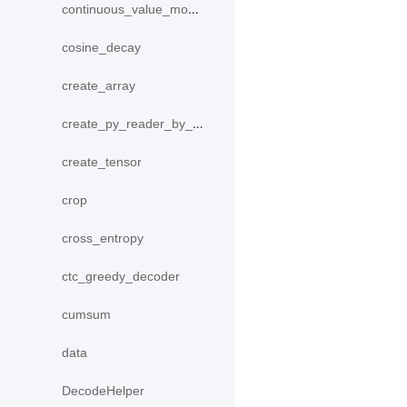
continuous_value_model
cosine_decay
create_array
create_py_reader_by_data
create_tensor
crop
cross_entropy
ctc_greedy_decoder
cumsum
data
DecodeHelper