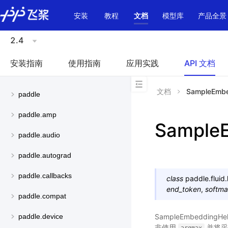
\u200E
安装
教程
文档
模型库
产品全景
2.4
安装指南
使用指南
应用实践
API 文档
文档
SampleEmbe
paddle
paddle.amp
Sample
paddle.audio
paddle.autograd
paddle.callbacks
class
paddle.fluid.
end_token
,
softma
paddle.compat
SampleEmbeddingHe
paddle.device
非使用
并将采