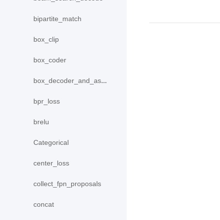
bipartite_match
box_clip
box_coder
box_decoder_and_assign
bpr_loss
brelu
Categorical
center_loss
collect_fpn_proposals
concat