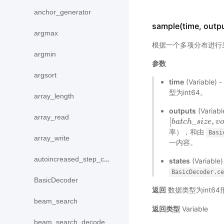
anchor_generator
sample(time, outpu
argmax
根据一个多项分布进行
argmin
参数
argsort
time
(Variab
型为int64。
array_length
outputs
(Varia
array_read
[
_
,
[
b
b
a
a
t
t
c
c
h
h
_
s
s
i
z
i
e
z
,
e
v
o
v
c
率），和由
Basi
array_write
一内容。
autoincreased_step_counter
states
(Variab
BasicDecoder.c
BasicDecoder
返回
数据类型为int6
beam_search
返回类型
Variable
beam_search_decode