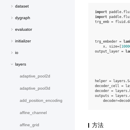
dataset
import
paddle.flu
import
paddle.flu
dygraph
trg_emb
=
fluid
.
d
evaluator
initializer
trg_embeder
=
lam
x
,
size
=
[
1000
output_layer
=
la
io
layers
adaptive_pool2d
helper
=
layers
.
S
decoder_cell
=
la
adaptive_pool3d
decoder
=
layers
.
outputs
=
layers
.
add_position_encoding
decoder
=
decod
affine_channel
方法
affine_grid