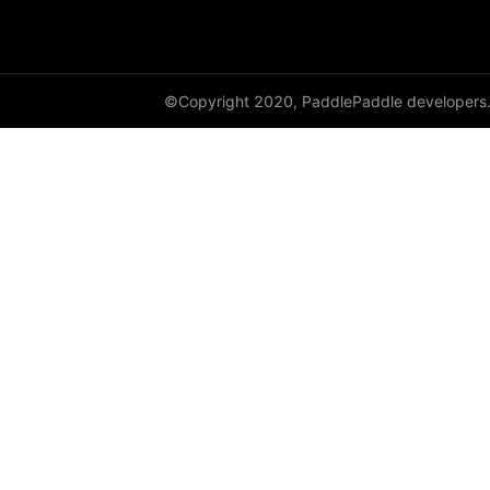
dynamic_lstmp
DynamicRNN
©Copyright 2020, PaddlePaddle developers
edit_distance
elementwise_add
elementwise_div
elementwise_floordiv
elementwise_max
elementwise_min
elementwise_mod
elementwise_pow