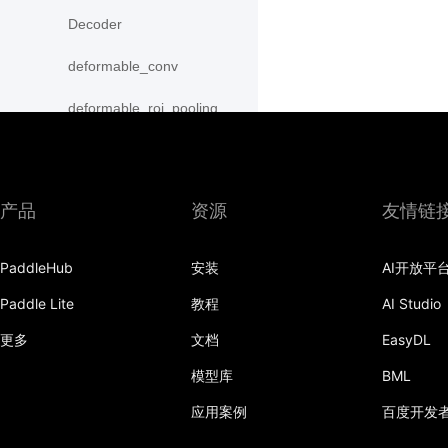
Decoder
deformable_conv
deformable_roi_pooling
density_prior_box
detection_output
产品
资源
友情链
diag
PaddleHub
安装
AI开放平
distribute_fpn_proposals
Paddle Lite
教程
AI Studio
double_buffer
更多
文档
EasyDL
dropout
模型库
BML
dynamic_gru
应用案例
百度开发
dynamic_lstm