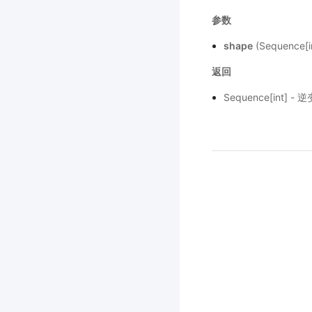
参数
shape
(Sequence
返回
Sequence[int]