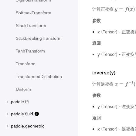
SigmoidTransform
=
(
)
计算正变换
y
y
=
f
(
x
f
)
x
SoftmaxTransform
参数
StackTransform
x
(Tensor) - 
StickBreakingTransform
返回
TanhTransform
y
(Tensor) - 正
Transform
inverse(y)
TransformedDistribution
−
1
=
(
计算逆变换
x
x
=
f
−
1
f
(
y
)
Uniform
参数
paddle.fft
y
(Tensor) - 逆
paddle.fluid
返回
paddle.geometric
x
(Tensor) - 逆