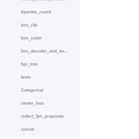
bipartite_match
box_clip
box_coder
box_decoder_and_assign
bpr_loss
brelu
Categorical
center_loss
collect_fpn_proposals
concat