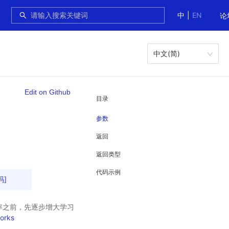
中
|
EN
论
中文(简)
Edit on Github
目录
参数
返回
返回类型
代码示例
码]
习率之前，先逐步增大学习
works