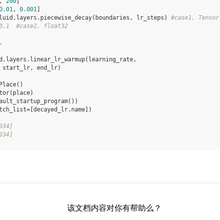
,
200
]
0.01
,
0.001
]
luid
.
layers
.
piecewise_decay
(
boundaries
,
lr_steps
)
#case1, Tensor
0.1  #case2, float32
.
d
.
layers
.
linear_lr_warmup
(
learning_rate
,
start_lr
,
end_lr
)
Place
()
tor
(
place
)
ault_startup_program
())
tch_list
=
[
decayed_lr
.
name
])
334]
334]
该文档内容对你有帮助么？