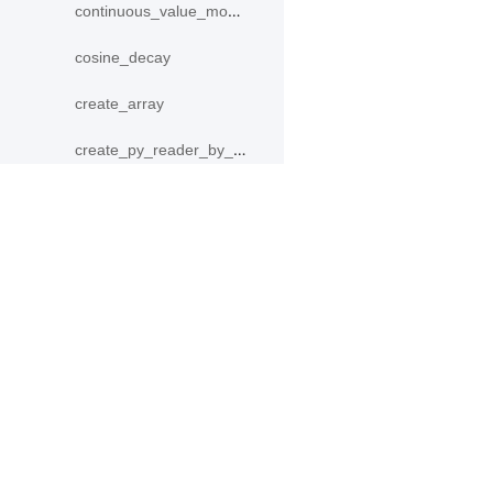
continuous_value_model
cosine_decay
create_array
create_py_reader_by_data
create_tensor
crop
产品
资源
cross_entropy
PaddleHub
安装
ctc_greedy_decoder
Paddle Lite
教程
cumsum
更多
文档
data
模型库
DecodeHelper