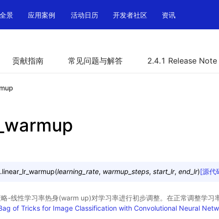
全景
应用案例
活动日历
开发者社区
资讯
贡献指南
常见问题与解答
2.4.1 Release Note
rmup
lr_warmup
.
linear_lr_warmup
(
learning_rate
,
warmup_steps
,
start_lr
,
end_lr
)
[源代
略-线性学习率热身(warm up)对学习率进行初步调整。在正常调整学
Bag of Tricks for Image Classification with Convolutional Neural Net