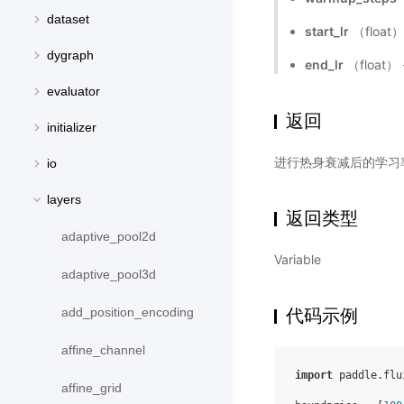
dataset
start_lr
（float
dygraph
end_lr
（float
evaluator
返回
initializer
进行热身衰减后的学习率，数
io
layers
返回类型
adaptive_pool2d
Variable
adaptive_pool3d
代码示例
add_position_encoding
affine_channel
import
paddle.flu
affine_grid