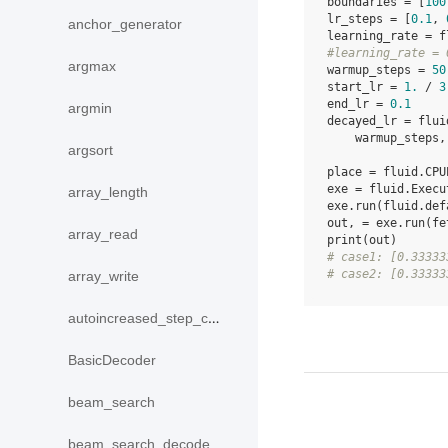
boundaries
=
[
100
lr_steps
=
[
0.1
,
anchor_generator
learning_rate
=
f
#learning_rate = 
argmax
warmup_steps
=
50
start_lr
=
1.
/
3
end_lr
=
0.1
argmin
decayed_lr
=
flui
warmup_steps
,
argsort
place
=
fluid
.
CPU
exe
=
fluid
.
Execu
array_length
exe
.
run
(
fluid
.
def
out
,
=
exe
.
run
(
fe
array_read
print
(
out
)
# case1: [0.33333
# case2: [0.33333
array_write
autoincreased_step_counter
BasicDecoder
beam_search
beam_search_decode