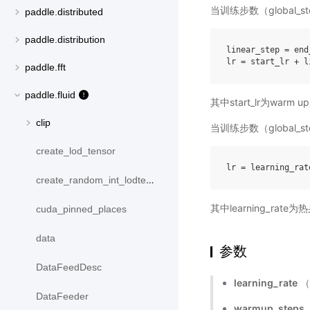
当训练步数（global_
paddle.distributed
paddle.distribution
linear_step = end
paddle.fft
paddle.fluid
其中start_lr为war
clip
当训练步数（global_
create_lod_tensor
create_random_int_lodtensor
其中learning_rat
cuda_pinned_places
data
参数
DataFeedDesc
learning_rate
（
DataFeeder
warmup_steps