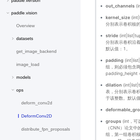
paddle.version
out_channels
(
paddle.vision
kernel_size
(in
分别表示卷积核
Overview
stride
(int|l
datasets
分别表示卷积沿
默认值：1。
get_image_backend
padding
(int
image_load
组，则必须包含两个整
padding_heigh
models
dilation
(int|
ops
表，分别表示卷
于该整数。默认值
deform_conv2d
deformable_gr
DeformConv2D
groups
(int，
（CNN）论文中
distribute_fpn_proposals
组，第一组卷积