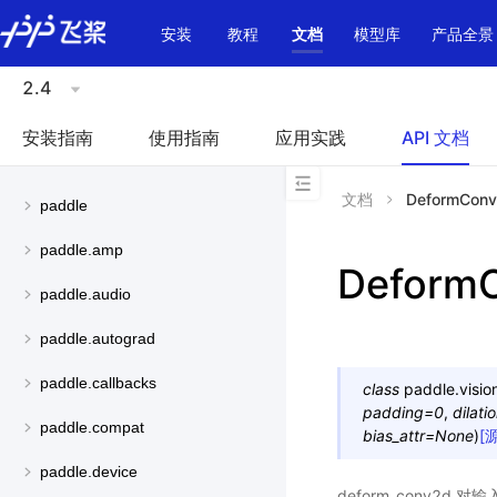
\u200E
安装
教程
文档
模型库
产品全景
2.4
安装指南
使用指南
应用实践
API 文档
文档
DeformCon
paddle
paddle.amp
Deform
paddle.audio
paddle.autograd
paddle.callbacks
class
paddle.visio
padding
=
0
,
dilati
paddle.compat
bias_attr
=
None
)
[
paddle.device
deform_conv2d 对输