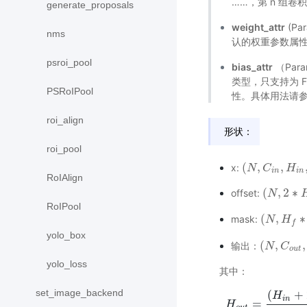
……，第 n 组卷
generate_proposals
weight_attr
(P
nms
认的权重参数属
psroi_pool
bias_attr
（Par
类型，只支持为 
PSRoIPool
性。具体用法请
roi_align
形状：
roi_pool
(
,
,
x:
(
N
N
,
C
i
C
n
,
H
i
n
H
,
W
i
n
i
n
i
n
RoIAlign
(
,
2
∗
offset:
(
N
N
,
2
∗
H
f
RoIPool
(
,
∗
mask:
(
N
N
,
H
f
H
∗
W
f
f
yolo_box
(
,
,
输出：
(
N
N
,
C
o
C
u
t
,
H
o
u
t
yolo_loss
其中：
set_image_backend
(
+
H
i
n
=
H