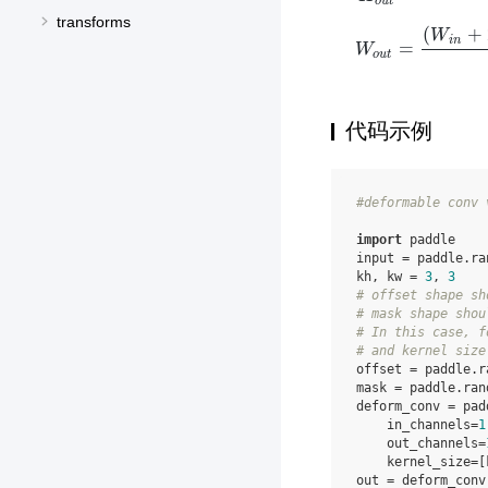
o
u
t
transforms
H
o
u
t
=
(
H
i
n
+
2
∗
p
a
d
(
+
W
i
n
=
W
o
u
t
代码示例
#deformable conv 
import
paddle
input
=
paddle
.
ra
kh
,
kw
=
3
,
3
# offset shape sh
# mask shape shou
# In this case, f
# and kernel size
offset
=
paddle
.
r
mask
=
paddle
.
ran
deform_conv
=
pad
in_channels
=
1
out_channels
=
kernel_size
=
[
out
=
deform_conv