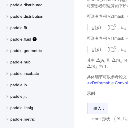
paddle.distributed
可变形卷积运算如下所
可形变卷积 v2(mask !=
paddle.distribution
K
(
)
=
∑
y
y
(
p
p
)
=
∑
k
=
1
K
w
k
∗
w
x
(
paddle.fft
k
=
1
k
可形变卷积 v1(mask = 
paddle.fluid
K
(
)
=
∑
y
y
(
p
p
)
=
∑
k
=
1
K
w
k
∗
w
x
(
paddle.geometric
k
=
1
k
Δ
Δ
其中
和
分
Δ
p
p
k
Δ
m
m
k
paddle.hub
k
k
Δ
为 1。
Δ
m
m
k
k
paddle.incubate
具体细节可以参考论文
<<Deformable Convol
paddle.io
示例
paddle.jit
paddle.linalg
输入：
(
,
input 形状：
(
N
N
,
C
i
C
n
,
paddle.metric
i