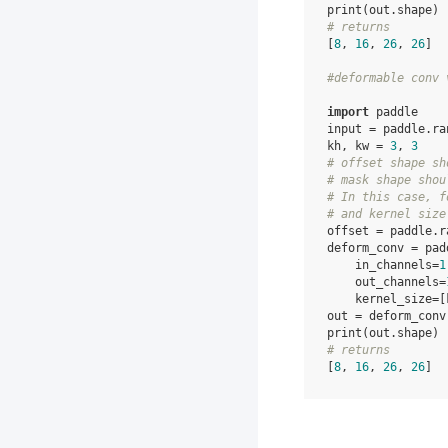
print
(
out
.
shape
)
# returns
[
8
,
16
,
26
,
26
]
#deformable conv 
import
paddle
input
=
paddle
.
ra
kh
,
kw
=
3
,
3
# offset shape sh
# mask shape shou
# In this case, f
# and kernel size
offset
=
paddle
.
r
deform_conv
=
pad
in_channels
=
1
out_channels
=
kernel_size
=
[
out
=
deform_conv
print
(
out
.
shape
)
# returns
[
8
,
16
,
26
,
26
]