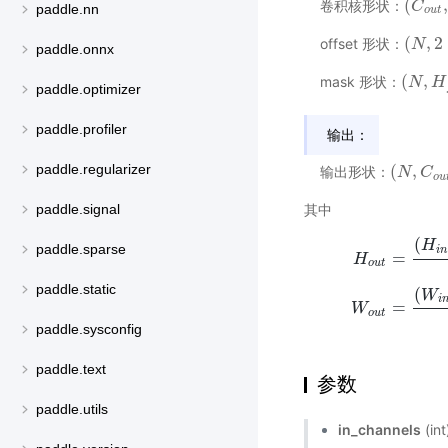
(
,
卷积核形状：
(
C
C
o
u
t
,
paddle.nn
o
u
t
(
,
2
offset 形状：
(
N
N
,
2
∗
paddle.onnx
(
,
mask 形状：
(
N
N
,
H
f
H
∗
paddle.optimizer
paddle.profiler
输出：
paddle.regularizer
(
,
输出形状：
(
N
N
,
C
o
C
u
t
,
o
u
其中
paddle.signal
(
H
paddle.sparse
i
n
=
H
o
u
t
H
o
u
t
=
(
H
i
n
+
2
∗
paddle.static
(
W
i
=
W
o
u
t
paddle.sysconfig
paddle.text
参数
paddle.utils
in_channels
(i