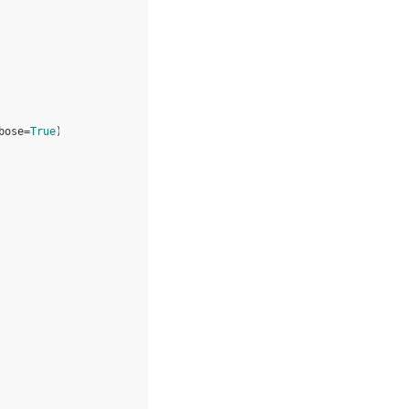
bose
=
True
)