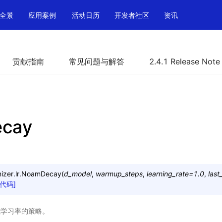
全景
应用案例
活动日历
开发者社区
资讯
贡献指南
常见问题与解答
2.4.1 Release Note
cay
zer.lr.
NoamDecay
(
d_model
,
warmup_steps
,
learning_rate
=
1.0
,
last
源代码]
衰减学习率的策略。