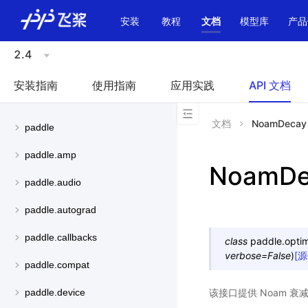
\u200E
安装
教程
文档
模型库
产品
2.4
安装指南
使用指南
应用实践
API 文档
文档
NoamDecay
paddle
paddle.amp
NoamDe
paddle.audio
paddle.autograd
paddle.callbacks
class
paddle.optimi
verbose
=
False
)
[
paddle.compat
该接口提供 Noam 
paddle.device