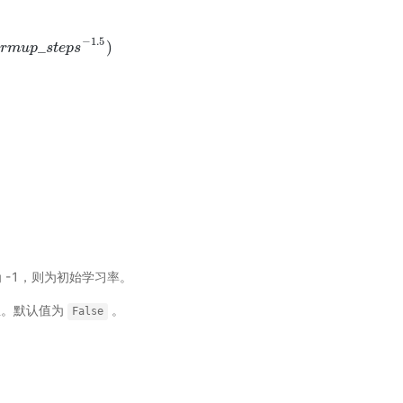
−
1.5
_
)
a
p
r
m
_
s
t
u
e
p
p
s
−
s
t
1.5
e
p
)
s
为 -1，则为初始学习率。
息。默认值为
。
False