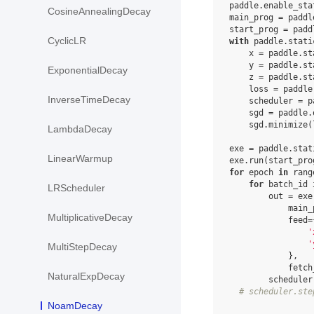
paddle
.
enable_sta
CosineAnnealingDecay
main_prog
=
paddl
start_prog
=
padd
CyclicLR
with
paddle
.
stati
x
=
paddle
.
st
y
=
paddle
.
st
ExponentialDecay
z
=
paddle
.
st
loss
=
paddle
InverseTimeDecay
scheduler
=
p
sgd
=
paddle
.
sgd
.
minimize
(
LambdaDecay
exe
=
paddle
.
stat
LinearWarmup
exe
.
run
(
start_pro
for
epoch
in
rang
for
batch_id
LRScheduler
out
=
exe
main_
MultiplicativeDecay
feed
=
'
'
MultiStepDecay
},
fetch
NaturalExpDecay
scheduler
# scheduler.ste
NoamDecay