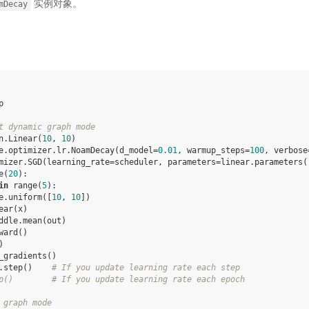
实例对象。
mDecay
p
t dynamic graph mode
n
.
Linear
(
10
,
10
)
e
.
optimizer
.
lr
.
NoamDecay
(
d_model
=
0.01
,
warmup_steps
=
100
,
verbose
mizer
.
SGD
(
learning_rate
=
scheduler
,
parameters
=
linear
.
parameters
(
e
(
20
):
in
range
(
5
):
e
.
uniform
([
10
,
10
])
ear
(
x
)
ddle
.
mean
(
out
)
ward
()
)
_gradients
()
.
step
()
# If you update learning rate each step
p()        # If you update learning rate each epoch
 graph mode