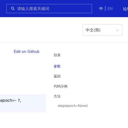
中
|
EN
论
中文(简)
Edit on Github
目录
参数
返回
代码示例
方法
_epoch
=
-
1
,
step(epoch=None)