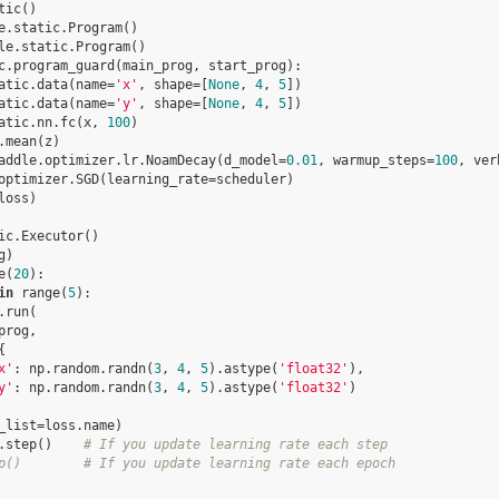
tic
()
e
.
static
.
Program
()
le
.
static
.
Program
()
c
.
program_guard
(
main_prog
,
start_prog
):
atic
.
data
(
name
=
'x'
,
shape
=
[
None
,
4
,
5
])
atic
.
data
(
name
=
'y'
,
shape
=
[
None
,
4
,
5
])
atic
.
nn
.
fc
(
x
,
100
)
.
mean
(
z
)
addle
.
optimizer
.
lr
.
NoamDecay
(
d_model
=
0.01
,
warmup_steps
=
100
,
ver
optimizer
.
SGD
(
learning_rate
=
scheduler
)
loss
)
ic
.
Executor
()
g
)
e
(
20
):
in
range
(
5
):
.
run
(
prog
,
{
x'
:
np
.
random
.
randn
(
3
,
4
,
5
)
.
astype
(
'float32'
),
y'
:
np
.
random
.
randn
(
3
,
4
,
5
)
.
astype
(
'float32'
)
_list
=
loss
.
name
)
.
step
()
# If you update learning rate each step
p()        # If you update learning rate each epoch