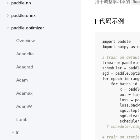
用于调整学习率的
Noa
paddle.nn
paddle.onnx
代码示例
paddle.optimizer
Overview
import
paddle
import
numpy
as
n
Adadelta
# train on defaul
linear
=
paddle
.
n
Adagrad
scheduler
=
paddl
sgd
=
paddle
.
opti
for
epoch
in
rang
Adam
for
batch_id
x
=
paddl
Adamax
out
=
lin
loss
=
pa
loss
.
back
AdamW
sgd
.
step
(
sgd
.
clear
Lamb
scheduler
# scheduler.ste
lr
# train on static