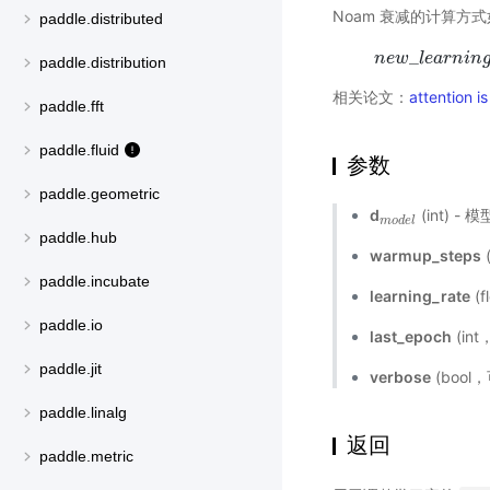
Noam 衰减的计算方
paddle.distributed
_
n
e
w
n
l
e
e
w
a
r
_
l
n
e
a
i
n
r
n
i
paddle.distribution
相关论文：
attention i
paddle.fft
paddle.fluid
参数
paddle.geometric
d
(int) 
m
o
d
e
l
m
o
d
e
l
paddle.hub
warmup_steps
paddle.incubate
learning_rate
(
paddle.io
last_epoch
(in
paddle.jit
verbose
(bool
paddle.linalg
返回
paddle.metric