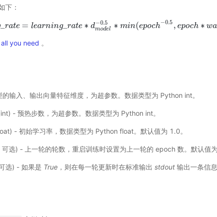
式如下：
−
0.5
−
0.5
_
=
_
∗
∗
(
,
∗
g
n
g
r
_
a
r
t
a
e
t
e
=
l
e
l
a
e
r
a
n
r
i
n
n
g
i
_
n
r
a
g
t
e
r
∗
a
d
t
e
m
o
d
d
e
l
−
0.5
∗
m
m
i
n
i
n
(
e
p
e
o
p
c
o
h
c
−
h
0.5
,
e
p
e
o
p
c
o
h
c
∗
h
w
a
r
w
m
u
m
o
d
e
l
s all you need
。
- 模型的输入、输出向量特征维度，为超参数。数据类型为 Python int。
(int) - 预热步数，为超参数。数据类型为 Python int。
float) - 初始学习率，数据类型为 Python float。默认值为 1.0。
t，可选) - 上一轮的轮数，重启训练时设置为上一轮的 epoch 数。默认值
，可选) - 如果是
True
，则在每一轮更新时在标准输出
stdout
输出一条信