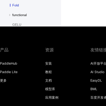
Fold
functional
GELU
GroupNorm
GRU
产品
资源
友情链
GRUCell
PaddleHub
安装
AI开放平
Hardshrink
Paddle Lite
教程
AI Studio
Hardsigmoid
更多
文档
EasyDL
Hardswish
模型库
BML
Hardtanh
应用案例
百度开发
HingeEmbeddingLoss