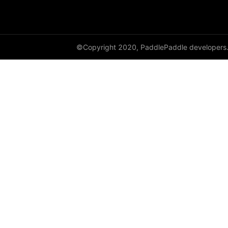
HSigmoidLoss
Identity
©Copyright 2020, PaddlePaddle developers
initializer
InstanceNorm1D
InstanceNorm2D
InstanceNorm3D
KLDivLoss
L1Loss
Layer
LayerDict