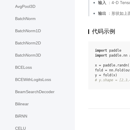
输入
：4-D Tens
AvgPool3D
输出
：形状如上面所
BatchNorm
代码示例
BatchNorm1D
BatchNorm2D
import
paddle
BatchNorm3D
import
paddle.nn
x
=
paddle
.
randn
(
BCELoss
fold
=
nn
.
Fold
(
ou
y
=
fold
(
x
)
BCEWithLogitsLoss
# y.shape = [2,3,
BeamSearchDecoder
Bilinear
BiRNN
CELU