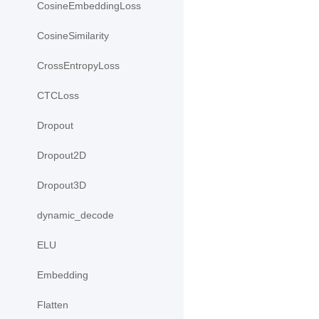
CosineEmbeddingLoss
CosineSimilarity
CrossEntropyLoss
CTCLoss
Dropout
Dropout2D
Dropout3D
dynamic_decode
ELU
Embedding
Flatten