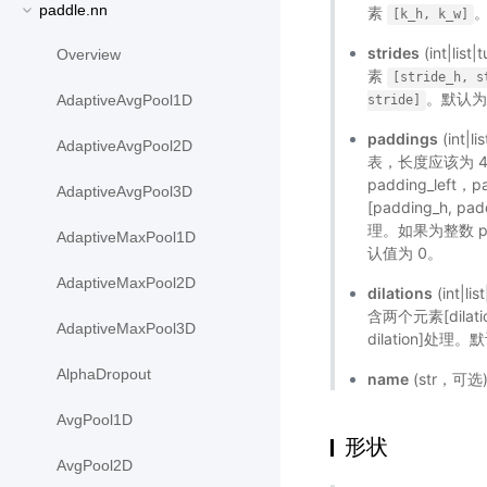
paddle.nn
素
[k_h,
k_w]
strides
(int|
Overview
素
[stride_h,
s
。默认为[
AdaptiveAvgPool1D
stride]
paddings
(int
AdaptiveAvgPool2D
表，长度应该为 4 或
padding_left，
AdaptiveAvgPool3D
[padding_h, pa
理。如果为整数 padd
AdaptiveMaxPool1D
认值为 0。
AdaptiveMaxPool2D
dilations
(int
含两个元素[dilatio
AdaptiveMaxPool3D
dilation]处理
AlphaDropout
name
(str，可
AvgPool1D
形状
AvgPool2D