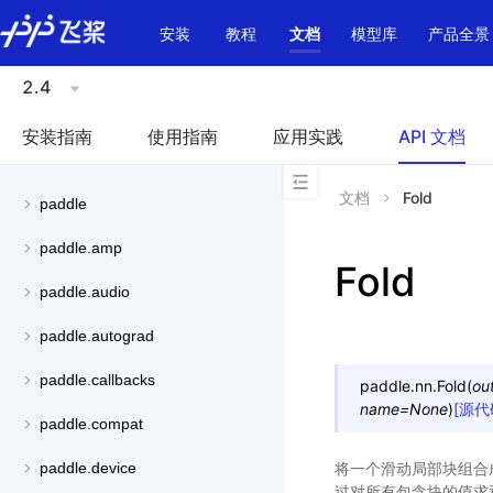
\u200E
安装
教程
文档
模型库
产品全景
2.4
安装指南
使用指南
应用实践
API 文档
文档
Fold
paddle
paddle.amp
Fold
paddle.audio
paddle.autograd
paddle.callbacks
paddle.nn.
Fold
(
ou
name
=
None
)
[源代
paddle.compat
将一个滑动局部块组合成
paddle.device
过对所有包含块的值求