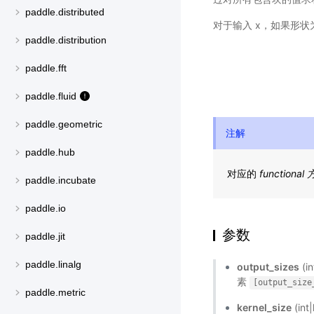
paddle.distributed
对于输入 x，如果形状为[N,
paddle.distribution
paddle.fft
paddle.fluid
paddle.geometric
注解
paddle.hub
对应的
functional
paddle.incubate
paddle.io
参数
paddle.jit
paddle.linalg
output_sizes
(
素
[output_size
paddle.metric
kernel_size
(in