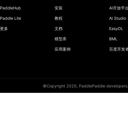
PaddleHub
安装
AI开放平
dynamic_lstmp
Paddle Lite
教程
AI Studio
DynamicRNN
更多
文档
EasyDL
edit_distance
模型库
BML
elementwise_add
应用案例
百度开发
elementwise_div
elementwise_floordiv
elementwise_max
©Copyright 2020, PaddlePaddle developers
elementwise_min
elementwise_mod
elementwise_pow