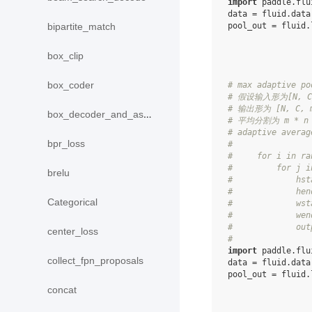
import
paddle.flu
data
=
fluid
.
data
bipartite_match
pool_out
=
fluid
.
box_clip
box_coder
# max adaptive po
# 假设输入形为[N, C, 
# 输出形为 [N, C, 
box_decoder_and_assign
# 平均分割为 m * 
# adaptive aver
bpr_loss
#
#     for i in ra
#         for j i
brelu
#             hst
#             hen
Categorical
#             wst
#             wen
#             out
center_loss
#
import
paddle.flu
collect_fpn_proposals
data
=
fluid
.
data
pool_out
=
fluid
.
concat