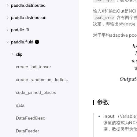
pool_type
paddle.distributed
输入X和输出Out是N
含有两个整
paddle.distribution
pool_size
决定，即输出shape为
paddle.fft
对于平均adaptive pool
paddle.fluid
h
clip
w
h
s
t
a
r
t
=
f
l
o
create_lod_tensor
O
u
t
p
u
t
create_random_int_lodtensor
cuda_pinned_places
参数
data
input
（Varia
DataFeedDesc
张量的格式为NC
度，数据类型为floa
DataFeeder