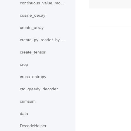
continuous_value_model
cosine_decay
create_array
create_py_reader_by_data
create_tensor
crop
cross_entropy
ctc_greedy_decoder
cumsum
data
DecodeHelper