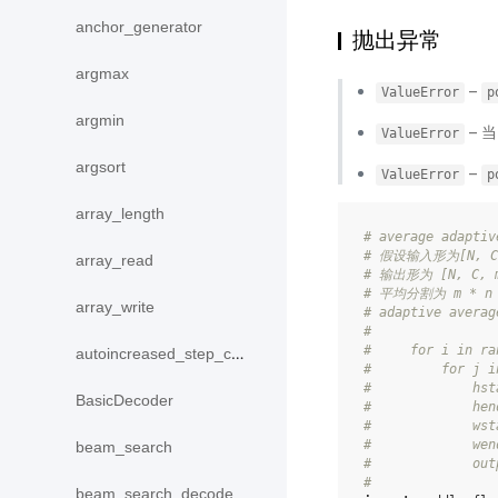
anchor_generator
抛出异常
argmax
–
ValueError
p
argmin
– 
ValueError
argsort
–
ValueError
p
array_length
# average adaptiv
# 假设输入形为[N, C, 
array_read
# 输出形为 [N, C, 
# 平均分割为 m * 
array_write
# adaptive aver
#
#     for i in ra
autoincreased_step_counter
#         for j i
#             hst
BasicDecoder
#             hen
#             wst
#             wen
beam_search
#             out
#
beam_search_decode