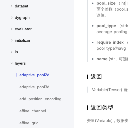
pool_size
（int
dataset
两个整数（pool_s
该值。
dygraph
pool_type
（str
evaluator
average-poolin
initializer
require_index
（
pool_type为a
io
name
(str，可
layers
adaptive_pool2d
返回
adaptive_pool3d
Variable(Tens
add_position_encoding
返回类型
affine_channel
变量(Variable)，数
affine_grid