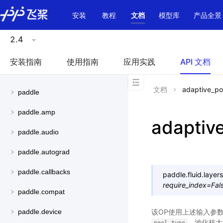
\u200E
安装
教程
文档
模型库
产品全景
2.4
安装指南
使用指南
应用实践
API 文档
文档
adaptive_po
paddle
paddle.amp
adaptiv
paddle.audio
paddle.autograd
paddle.callbacks
paddle.fluid.layers
require_index
=
Fal
paddle.compat
该OP使用上述输入参
paddle.device
，池化核