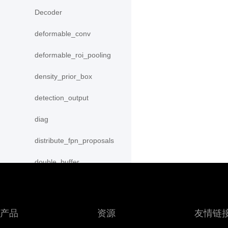
Decoder
deformable_conv
deformable_roi_pooling
density_prior_box
detection_output
diag
distribute_fpn_proposals
double_buffer
dropout
dynamic_gru
产品
资源
友情链
dynamic_lstm