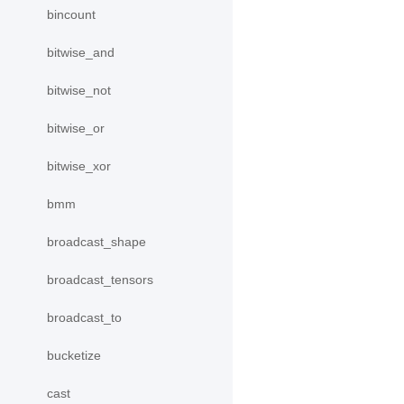
bincount
bitwise_and
bitwise_not
bitwise_or
bitwise_xor
bmm
broadcast_shape
broadcast_tensors
broadcast_to
bucketize
cast