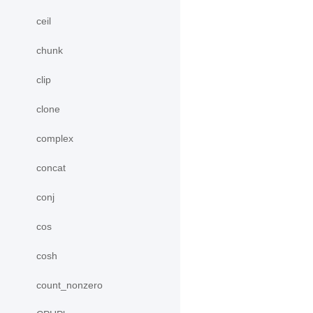
ceil
chunk
clip
clone
complex
concat
conj
cos
cosh
count_nonzero