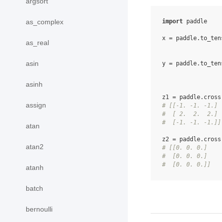
argsort
as_complex
import
paddle
x
=
paddle
.
to_ten
as_real
asin
y
=
paddle
.
to_ten
asinh
z1
=
paddle
.
cross
assign
# [[-1. -1. -1.]
#  [ 2.  2.  2.]
#  [-1. -1. -1.]]
atan
z2
=
paddle
.
cross
atan2
# [[0. 0. 0.]
#  [0. 0. 0.]
#  [0. 0. 0.]]
atanh
batch
bernoulli