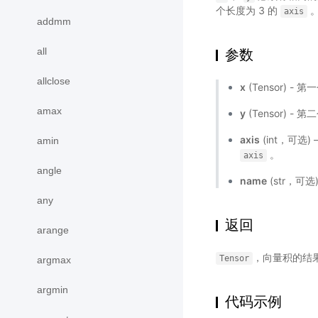
个长度为 3 的
axis
addmm
all
参数
allclose
x
(Tensor) -
amax
y
(Tensor) -
axis
(int，可选
amin
。
axis
angle
name
(str，可
any
返回
arange
，向量积的结
Tensor
argmax
argmin
代码示例