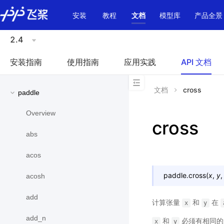
\u200E
安装
教程
文档
模型库
产品全景
2.4
安装指南
使用指南
应用实践
API 文档
文档
cross
paddle
Overview
cross
abs
acos
paddle.
cross
(
x
,
y
acosh
add
计算张量
和
在
x
y
add_n
和
必须有相同的
x
y