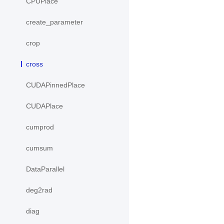
CPUPlace
create_parameter
crop
cross
CUDAPinnedPlace
CUDAPlace
cumprod
cumsum
DataParallel
deg2rad
diag