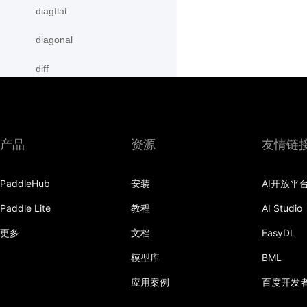
diagflat
diagonal
diff
digamma
disable_signal_handler
产品
资源
友情链
disable_static
PaddleHub
安装
AI开放平
dist
Paddle Lite
教程
AI Studio
divide
更多
文档
EasyDL
dot
模型库
BML
einsum
应用案例
百度开发
empty