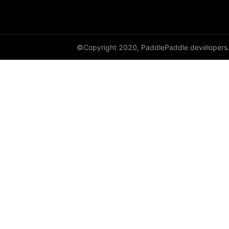
empty_like
enable_static
©Copyright 2020, PaddlePaddle developers
equal
equal_all
erf
erfinv
erfinv_
exp
expand
expand_as