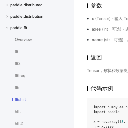
参数
paddle.distributed
paddle.distribution
x
(Tensor) - 输
paddle.fft
axes
(int，可选)
name
(str，可选)
Overview
fft
返回
fft2
Tensor，形状和数据类
fftfreq
代码示例
fftn
fftshift
import
numpy
as
n
hfft
import
paddle
x
=
np
.
array
([
3
,
hfft2
n
=
x
.
size