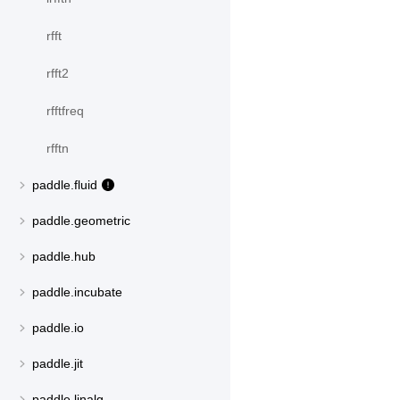
rfft
rfft2
rfftfreq
rfftn
paddle.fluid
paddle.geometric
paddle.hub
paddle.incubate
paddle.io
paddle.jit
paddle.linalg