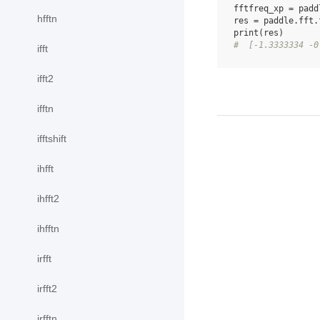
fftfreq_xp
=
padd
hfftn
res
=
paddle
.
fft
.
print
(
res
)
#  [-1.3333334 -0
ifft
ifft2
ifftn
ifftshift
ihfft
ihfft2
ihfftn
irfft
irfft2
irfftn