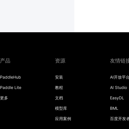
产品
资源
友情链
PaddleHub
安装
AI开放平
Paddle Lite
教程
AI Studio
更多
文档
EasyDL
模型库
BML
应用案例
百度开发