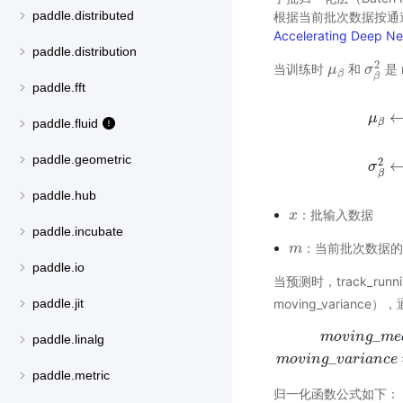
paddle.distributed
根据当前批次数据按通
Accelerating Deep Net
paddle.distribution
2
当训练时
和
是 
μ
μ
β
σ
σ
β
2
β
β
paddle.fft
μ
paddle.fluid
β
μ
β
←
1
paddle.geometric
2
σ
β
paddle.hub
：批输入数据
x
x
paddle.incubate
：当前批次数据的
m
m
paddle.io
当预测时，track_running
moving_varia
paddle.jit
_
m
o
v
i
n
g
m
e
paddle.linalg
m
o
v
i
n
g
_
m
e
a
n
=
m
o
v
i
n
_
m
o
v
i
n
g
v
a
r
i
a
n
c
e
paddle.metric
归一化函数公式如下：