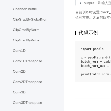
output：和输
ChannelShuffle
目前训练时设置 track_
值和方差。之后的版本
ClipGradByGlobalNorm
ClipGradByNorm
代码示例
ClipGradByValue
import
paddle
Conv1D
x
=
paddle
.
rand
((
Conv1DTranspose
batch_norm
=
padd
batch_norm_out
=
Conv2D
print
(
batch_norm_
Conv2DTranspose
Conv3D
Conv3DTranspose