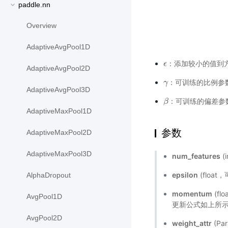
paddle.nn
Overview
AdaptiveAvgPool1D
：添加较小的值到
ϵ
ϵ
AdaptiveAvgPool2D
：可训练的比例参
γ
γ
AdaptiveAvgPool3D
：可训练的偏差参
β
β
AdaptiveMaxPool1D
参数
AdaptiveMaxPool2D
AdaptiveMaxPool3D
num_features
(
epsilon
(floa
AlphaDropout
momentum
(fl
AvgPool1D
更新公式如上所
AvgPool2D
weight_attr
(Pa