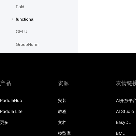
Fold
functional
GELU
GroupNorm
GRU
GRUCell
产品
资源
友情链
Hardshrink
Hardsigmoid
PaddleHub
安装
AI开放平
Hardswish
Paddle Lite
教程
AI Studio
Hardtanh
更多
文档
EasyDL
模型库
BML
HingeEmbeddingLoss