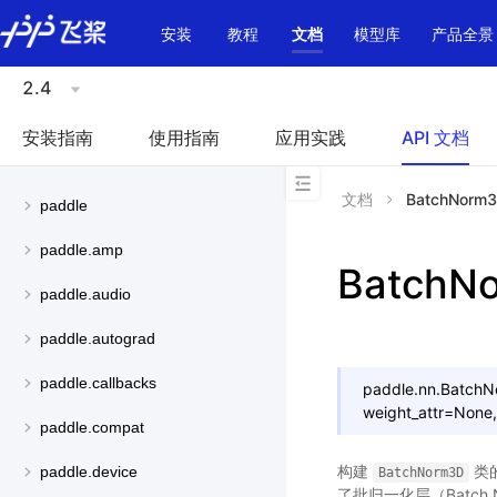
\u200E
安装
教程
文档
模型库
产品全景
2.4
安装指南
使用指南
应用实践
API 文档
文档
BatchNorm
paddle
paddle.amp
BatchN
paddle.audio
paddle.autograd
paddle.callbacks
paddle.nn.BatchN
weight_attr=None,
paddle.compat
构建
类
paddle.device
BatchNorm3D
了批归一化层（Batch 