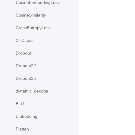
CosineEmbeddingLoss
CosineSimilarity
CrossEntropyLoss
CTCLoss
Dropout
Dropout2D
Dropout3D
dynamic_decode
ELU
Embedding
Flatten