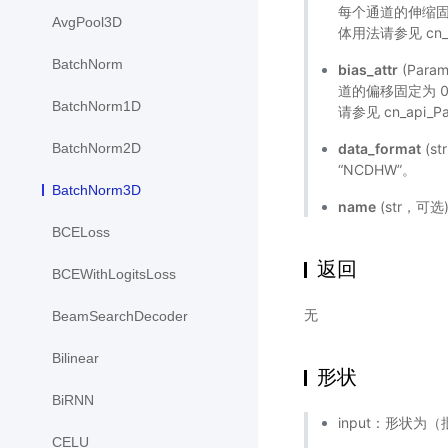
每个通道的伸缩固
AvgPool3D
体用法请参见
cn_
BatchNorm
bias_attr
(Par
道的偏移固定为 
BatchNorm1D
请参见
cn_api_P
data_format
(s
BatchNorm2D
“NCDHW”。
BatchNorm3D
name
(str，可
BCELoss
返回
BCEWithLogitsLoss
无
BeamSearchDecoder
Bilinear
形状
BiRNN
input：形状为
CELU