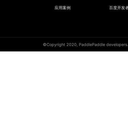
应用案例
百度开发
HSigmoidLoss
Identity
initializer
©Copyright 2020, PaddlePaddle developers
InstanceNorm1D
InstanceNorm2D
InstanceNorm3D
KLDivLoss
L1Loss
Layer
LayerDict