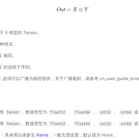
=
⊙
O
u
O
t
u
t
=
X
X
⊙
Y
Y
X 维度的 Tensor。
 种情况：
相同。
X
X
的连续子序列。
X
X
必须可以广播为相同形状，关于广播规则，请参考
cn_user_guide_bro
y
多维
。数据类型为
、
、
、
Tensor
float32
float64
int32
int64
多维
。数据类型为
、
、
、
Tensor
float32
float64
int32
int64
选) - 具体用法请参见
Name
，一般无需设置，默认值为 None。