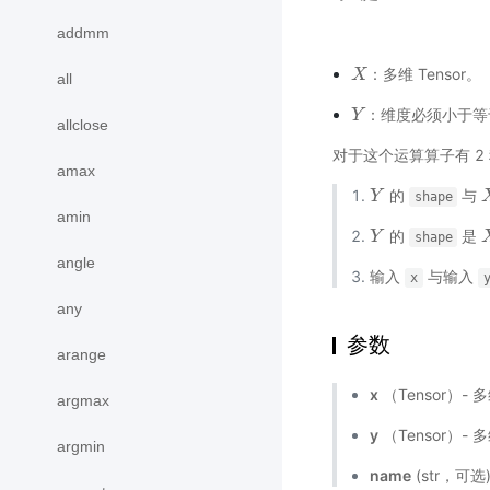
addmm
：多维 Tensor。
X
X
all
：维度必须小于等于 
Y
Y
allclose
对于这个运算算子有 2
amax
的
与
Y
Y
shape
amin
的
是
Y
Y
shape
angle
输入
与输入
x
any
参数
arange
x
（Tensor）- 
argmax
y
（Tensor）- 
argmin
name
(str，可