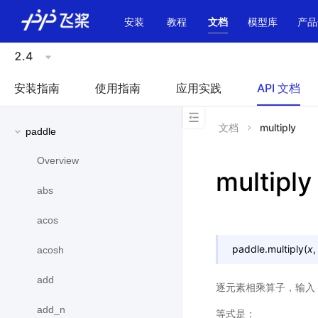
\u200E
安装
教程
文档
模型库
产品
2.4
安装指南
使用指南
应用实践
API 文档
文档
multiply
paddle
Overview
multiply
abs
acos
paddle.
multiply
(
x
acosh
add
逐元素相乘算子，输入
add_n
等式是：