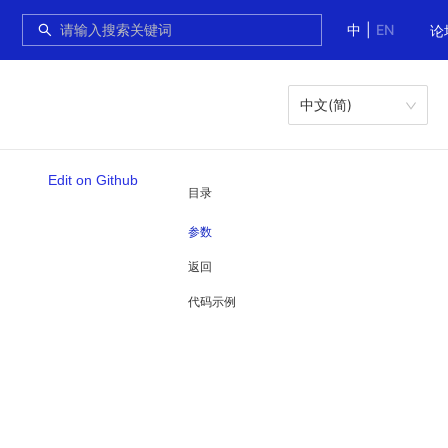
中
|
EN
论
中文(简)
Edit on Github
目录
参数
返回
代码示例
。