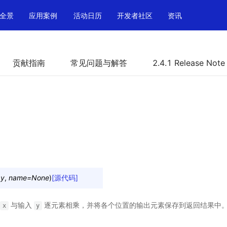
全景
应用案例
活动日历
开发者社区
资讯
贡献指南
常见问题与解答
2.4.1 Release Note
,
y
,
name
=
None
)
[源代码]
与输入
逐元素相乘，并将各个位置的输出元素保存到返回结果中
x
y