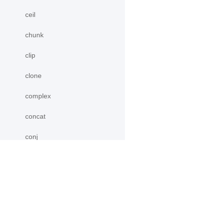
ceil
chunk
clip
clone
complex
concat
conj
cos
cosh
产品
资源
count_nonzero
PaddleHub
安装