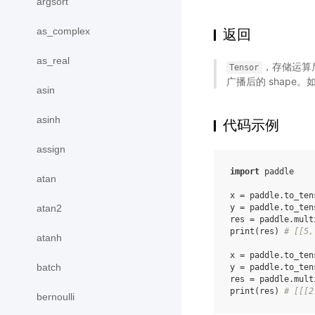
argsort
as_complex
返回
as_real
，存储运算后的
Tensor
广播后的 shape。如果
asin
asinh
代码示例
assign
import
paddle
atan
x
=
paddle
.
to_ten
atan2
y
=
paddle
.
to_ten
res
=
paddle
.
mult
print
(
res
)
# [[5,
atanh
x
=
paddle
.
to_ten
batch
y
=
paddle
.
to_ten
res
=
paddle
.
mult
print
(
res
)
# [[[2
bernoulli