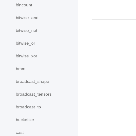
bincount
bitwise_and
bitwise_not
bitwise_or
bitwise_xor
bmm
broadcast_shape
broadcast_tensors
broadcast_to
bucketize
cast