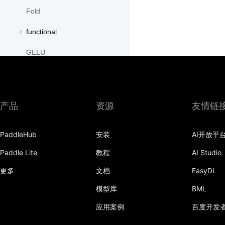
Fold
functional
GELU
GroupNorm
GRU
产品
资源
友情链
GRUCell
PaddleHub
安装
AI开放平
Hardshrink
Paddle Lite
教程
AI Studio
Hardsigmoid
更多
文档
EasyDL
Hardswish
模型库
BML
Hardtanh
应用案例
百度开发
HingeEmbeddingLoss