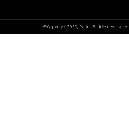
HSigmoidLoss
Identity
©Copyright 2020, PaddlePaddle developers
initializer
InstanceNorm1D
InstanceNorm2D
InstanceNorm3D
KLDivLoss
L1Loss
Layer
LayerDict