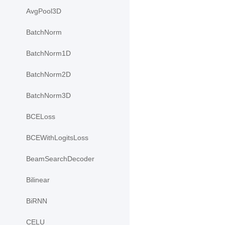
AvgPool3D
BatchNorm
BatchNorm1D
BatchNorm2D
BatchNorm3D
BCELoss
BCEWithLogitsLoss
BeamSearchDecoder
Bilinear
BiRNN
CELU