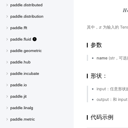
paddle.distributed
H
H
paddle.distribution
其中，
为输入的 Tens
x
x
paddle.fft
paddle.fluid
参数
paddle.geometric
name
(str，可
paddle.hub
paddle.incubate
形状：
paddle.io
input：任意形状的
paddle.jit
output：和 inp
paddle.linalg
代码示例
paddle.metric