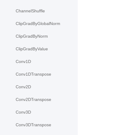
ChannelShuffle
ClipGradByGlobalNorm
ClipGradByNorm
ClipGradByValue
Conv1D
Conv1DTranspose
Conv2D
Conv2DTranspose
Conv3D
Conv3DTranspose