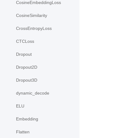
CosineEmbeddingLoss
CosineSimilarity
CrossEntropyLoss
CTCLoss
Dropout
Dropout2D
Dropout3D
dynamic_decode
ELU
Embedding
Flatten