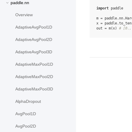
paddle.nn
import
paddle
Overview
m
=
paddle
.
nn
.
Har
x
=
paddle
.
to_ten
AdaptiveAvgPool1D
out
=
m
(
x
)
# [0.,
AdaptiveAvgPool2D
AdaptiveAvgPool3D
AdaptiveMaxPool1D
AdaptiveMaxPool2D
AdaptiveMaxPool3D
AlphaDropout
AvgPool1D
AvgPool2D