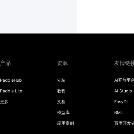
产品
资源
友情链
PaddleHub
安装
AI开放平
Paddle Lite
教程
AI Studio
更多
文档
EasyDL
模型库
BML
应用案例
百度开发