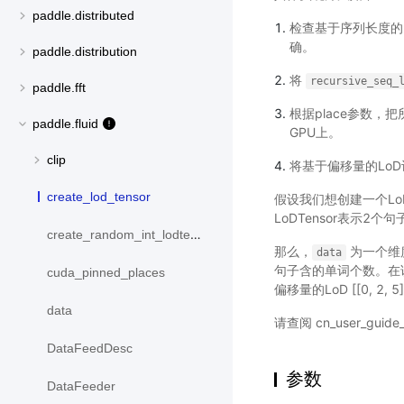
paddle.distributed
检查基于序列长度的Lo
确。
paddle.distribution
将
recursive_seq_
paddle.fft
根据place参数，
paddle.fluid
GPU上。
clip
将基于偏移量的LoD设
create_lod_tensor
假设我们想创建一个Lo
LoDTensor表示
create_random_int_lodtensor
那么，
为一个维度
data
句子含的单词个数。在
cuda_pinned_places
偏移量的LoD [[0, 2, 5
data
请查阅
cn_user_guide_
DataFeedDesc
参数
DataFeeder