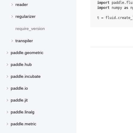
import
paddle.flu
reader
import
numpy
as
n
regularizer
t
=
fluid
.
create_
require_version
transpiler
paddle.geometric
paddle.hub
paddle.incubate
paddle.io
paddle.jit
paddle.linalg
paddle.metric