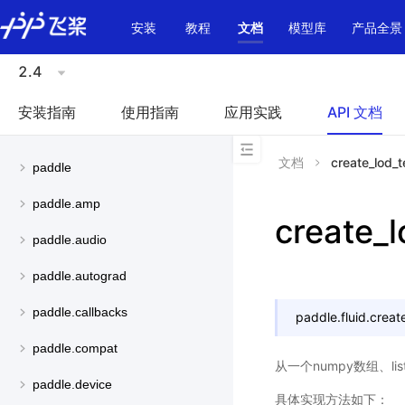
\u200E
安装
教程
文档
模型库
产品全景
2.4
安装指南
使用指南
应用实践
API 文档
文档
create_lod_t
paddle
paddle.amp
create_
paddle.audio
paddle.autograd
paddle.callbacks
paddle.fluid.
creat
paddle.compat
从一个numpy数组、lis
paddle.device
具体实现方法如下：