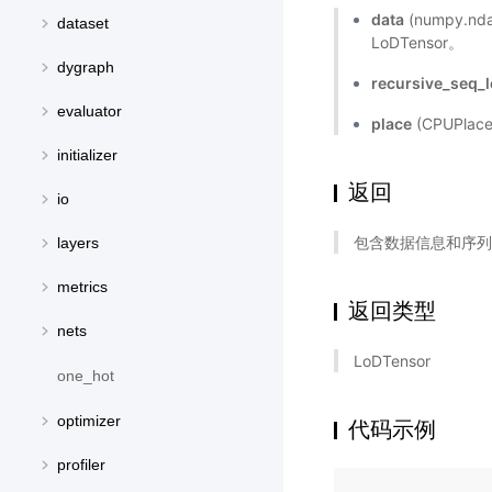
data
(numpy.nd
dataset
LoDTensor。
dygraph
recursive_seq_
evaluator
place
(CPUPlac
initializer
返回
io
包含数据信息和序列长
layers
metrics
返回类型
nets
LoDTensor
one_hot
optimizer
代码示例
profiler