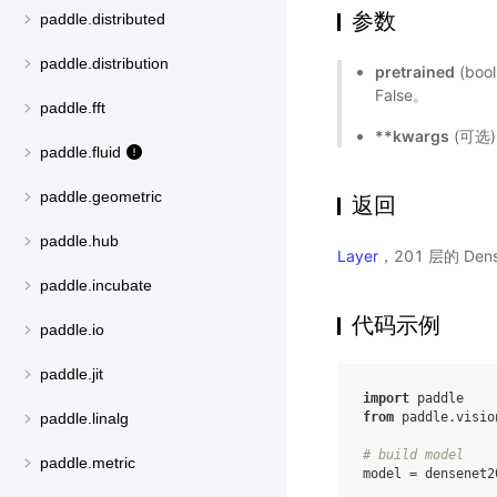
参数
paddle.distributed
paddle.distribution
pretrained
(bo
False。
paddle.fft
**kwargs
(可选
paddle.fluid
paddle.geometric
返回
paddle.hub
Layer
，201 层的 De
paddle.incubate
代码示例
paddle.io
paddle.jit
import
paddle
from
paddle.visio
paddle.linalg
# build model
paddle.metric
model
=
densenet2