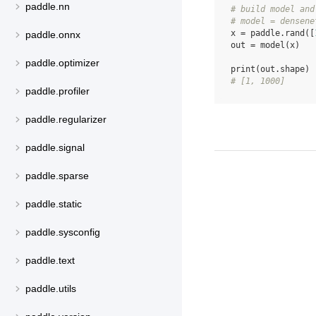
paddle.nn
# build model and
# model = densene
x
=
paddle
.
rand
([
paddle.onnx
out
=
model
(
x
)
paddle.optimizer
print
(
out
.
shape
)
# [1, 1000]
paddle.profiler
paddle.regularizer
paddle.signal
paddle.sparse
paddle.static
paddle.sysconfig
paddle.text
paddle.utils