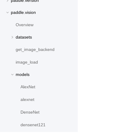
paddle.version
paddle.vision
Overview
datasets
get_image_backend
image_load
models
AlexNet
alexnet
DenseNet
densenet121