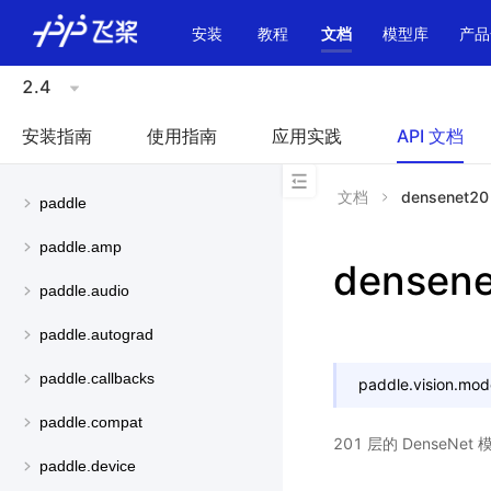
\u200E
安装
教程
文档
模型库
产品
2.4
安装指南
使用指南
应用实践
API 文档
文档
densenet20
paddle
paddle.amp
densen
paddle.audio
paddle.autograd
paddle.callbacks
paddle.vision.mod
paddle.compat
201 层的 DenseNe
paddle.device