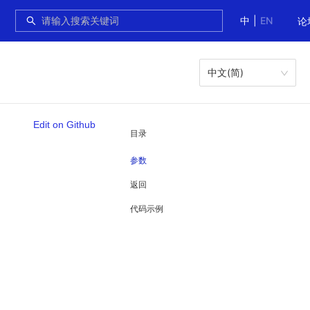
中
|
EN
论
中文(简)
Edit on Github
目录
参数
返回
代码示例