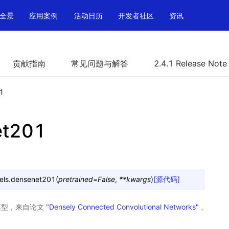
全景
应用案例
活动日历
开发者社区
资讯
贡献指南
常见问题与解答
2.4.1 Release Note
1
et201
els.
densenet201
(
pretrained
=
False
,
**
kwargs
)
[源代码]
t 模型，来自论文
"Densely Connected Convolutional Networks"
。