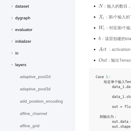
：输入的数目，如果
N
N
dataset
：第i个输入的T
X
X
i
dygraph
i
：对应第i个
W
W
i
evaluator
i
：该层创建的bi
b
b
initializer
：activatio
A
A
c
c
t
t
io
：输出Tenso
O
O
u
u
t
t
layers
adaptive_pool2d
Case 
1
：

    给定单个输入Tenso
        data_1.da
adaptive_pool3d
                 
        data_1.sh
add_position_encoding
        out = flu
affine_channel
  则输出为：

        out.data 
affine_grid
        out.shape