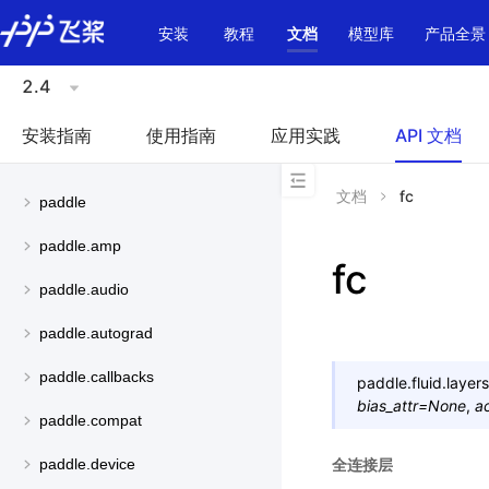
\u200E
安装
教程
文档
模型库
产品全景
2.4
安装指南
使用指南
应用实践
API 文档
文档
fc
paddle
paddle.amp
fc
paddle.audio
paddle.autograd
paddle.callbacks
paddle.fluid.layers
bias_attr
=
None
,
a
paddle.compat
全连接层
paddle.device