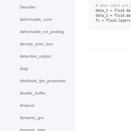
# when input are 
Decoder
data_1
=
fluid
.
da
data_2
=
fluid
.
da
deformable_conv
fc
=
fluid
.
layers
deformable_roi_pooling
density_prior_box
detection_output
diag
distribute_fpn_proposals
double_buffer
dropout
dynamic_gru
dynamic_lstm