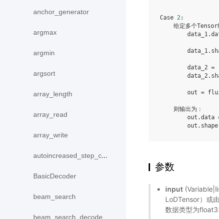
anchor_generator
Case 
2
:

    给定多个Tensor
argmax
        data_1.da
                 
        data_1.sh
argmin
        data_2 = 
argsort
        data_2.sh
        out = flu
array_length
    则输出为：

array_read
        out.data 
        out.shape
array_write
autoincreased_step_counter
参数
BasicDecoder
input
(Variable|
beam_search
LoDTensor）或
数据类型为float3
beam_search_decode