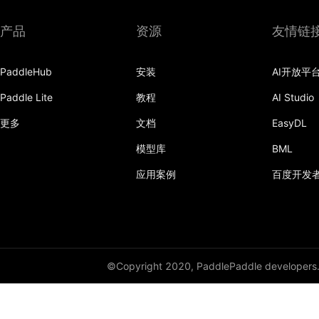
elementwise_sub
产品
资源
友情链
elu
embedding
PaddleHub
安装
AI开放平
Paddle Lite
教程
AI Studio
equal
更多
文档
EasyDL
expand
模型库
BML
expand_as
应用案例
百度开发
exponential_decay
eye
fc
©Copyright 2020, PaddlePaddle developers
fill_constant
filter_by_instag