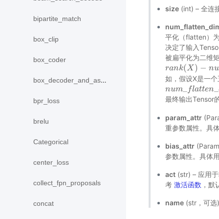
size
(int) –
bipartite_match
num_flatten_di
平化（flatte
box_clip
决定了输入Tenso
被扁平化为二维矩
box_coder
(
)
−
r
r
a
a
n
n
k
k
(
X
)
X
−
n
u
m
_
n
f
l
a
u
如，假设X是一个五维的
box_decoder_and_assign
_
_
n
n
u
u
m
m
_
f
l
a
f
t
t
l
e
a
n
t
t
_
e
d
n
i
m
最终输出Tensor
bpr_loss
param_attr
(Pa
brelu
重参数属性。具
Categorical
bias_attr
(Par
参数属性。具体
center_loss
act
(str) – 
collect_fpn_proposals
考
激活函数
，默认
name
(str，可
concat