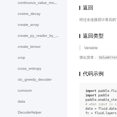
continuous_value_model
返回
cosine_decay
经过全连接层计算后的Ten
create_array
返回类型
create_py_reader_by_data
create_tensor
Variable
弹出异常：
crop
ValueErro
cross_entropy
代码示例
ctc_greedy_decoder
cumsum
import
paddle.flu
import
paddle
paddle
.
enable_sta
data
# when input is s
data
=
fluid
.
data
DecodeHelper
fc
=
fluid
.
layers